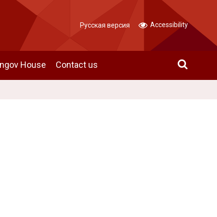
Accessibility
Русская версия
angov House
Contact us