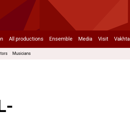
on
All productions
Ensemble
Media
Visit
Vakht
ctors
Musicians
L-