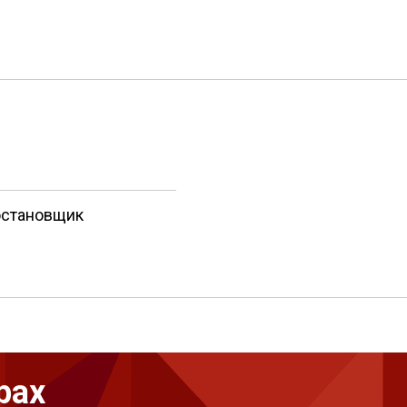
остановщик
рах