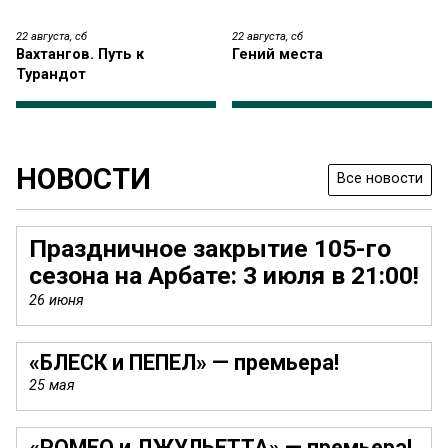
22 августа,
сб
22 августа,
сб
Вахтангов. Путь к
Гений места
Турандот
Экскурсии
Экскурсии
НОВОСТИ
Все новости
Праз­днич­ное
закрытие 105-го
сезона на Арбате: 3 июля в 21:00!
26 июня
«БЛЕСК и ПЕПЕЛ» — премьера!
Блеск и пепел
Фауст
25 мая
«РОМЕО и
ДЖУЛЬ­ЕТ­ТА»
— премьера!
Основная сцена
Основная сцена