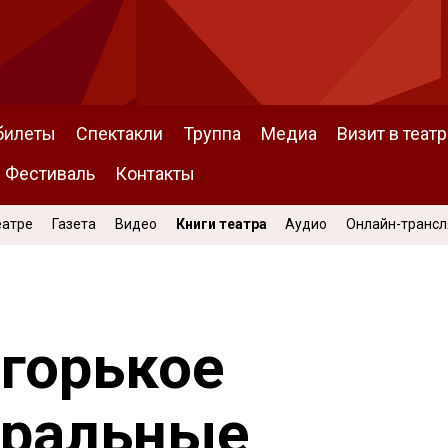
билеты
Спектакли
Труппа
Медиа
Визит в театр
Фестиваль
Контакты
еатре
Газета
Видео
Книги театра
Аудио
Онлайн-транс
 горькое
тральные