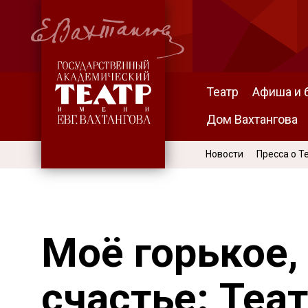
Театр
Афиша и 
Дом Вахтангова
Новости
Пресса о Т
Моё горькое,
счастье: Теа