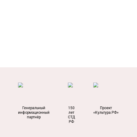
Генеральный
150
Проект
информационный
лет
«Культура.РФ»
партнёр
СТД
РФ