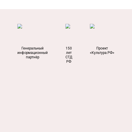
Генеральный
150
Проект
информационный
лет
«Культура.РФ»
партнёр
СТД
РФ