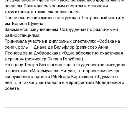
специальности «Флейта», также занималась фортепиано и
вокалом. Занималась конным спортом и основами
джигитовки, а также скалолазаньем.
После окончания школы поступила в Театральный институт
им. Бориса Щукина.
Занимается озвучиванием. Сотрудничает с различными
радиостанциями.
Принимала участие в дипломных спектаклях: «Собака на
сене», роль — Диана де Бельфлор (режиссёр Анна
Леонардовна Дубровская); «Одна абсолютно счастливая
деревня» (режиссёр Оксана Голубева).
На сцену Театра Вахтангова ещё в студенчестве выходила
в спектакле «Мадемуазель Нитуш», в творческом вечере
заслуженного артиста РФ Игоря Карташёва «Я думаю о
ней…», а также участвовала в мероприятиях Молодёжного
совета.