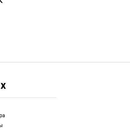
…
ях
ра
ы