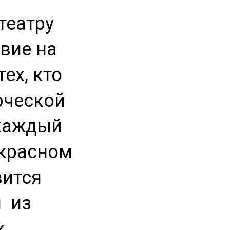
театру
твие на
ех, кто
рческой
каждый
екрасном
вится
й из
к