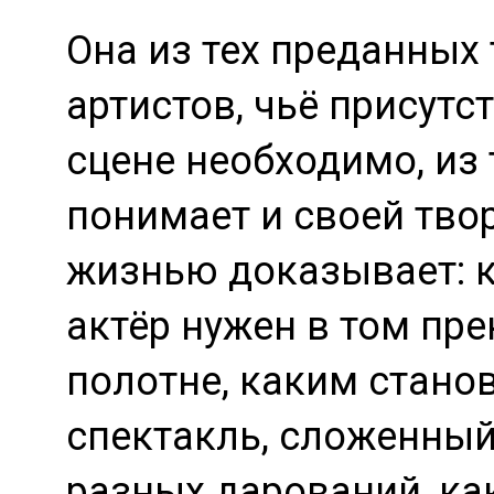
Она из тех преданных 
артистов, чьё присутс
сцене необходимо, из т
понимает и своей тво
жизнью доказывает: 
актёр нужен в том пр
полотне, каким стано
спектакль, сложенны
разных дарований, ка