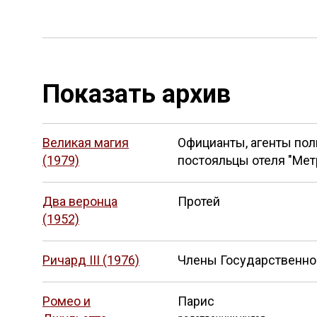
Показать архив
Великая магия
Официанты, агенты пол
(1979)
постояльцы отеля "Мет
Два веронца
Протей
(1952)
Ричард III (1976)
Члены Государственно
Ромео и
Парис