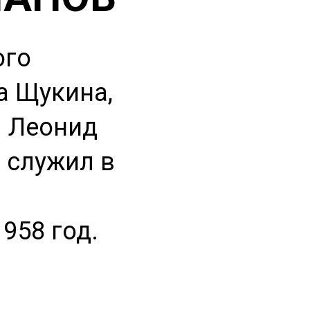
ого
а Щукина,
л Леонид
 служил в
1958 год.