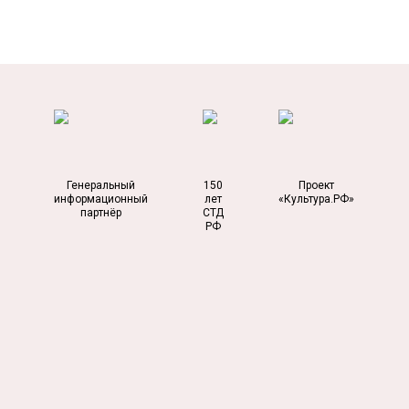
Генеральный
150
Проект
информационный
лет
«Культура.РФ»
партнёр
СТД
РФ