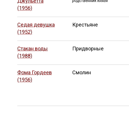
Джульетта
родственник князя
(1956)
Седая девушка
Крестьяне
(1952)
Стакан воды
Придворные
(1988)
Фома Гордеев
Смолин
(1956)