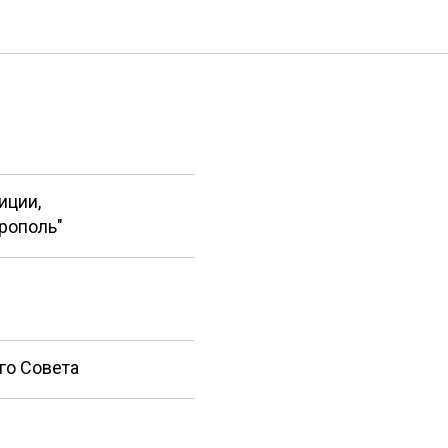
иции,
рополь"
го Совета