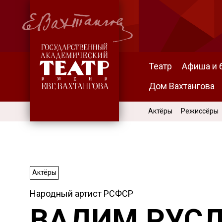
Театр
Афиша и 
Дом Вахтангова
Актёры
Режиссёры
Актёры
Народный артист РСФСР
ВАДИМ РУС