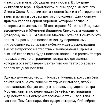
и застряли в нем, обсуждая план побега. В Лондоне
их играли ветераны британской сцены вроде 70-летнего
Джона Херта. В версии вахтанговцев (как и в «Сатириконе»)
заняты артисты совсем другого поколения. Двух совсем
дряхлых героев Первой мировой, которым согласно
авторским ремаркам по 75 лет, играют 39-летний Владимир
Вдовиченков и 53-летний Владимир Симонов, а младшего
(которому за 60) — 47-летний Максим Суханов. Понятно, что
при такой разнице в возрасте между персонажами
и играющими их артистами публику ждет демонстрация
высот актерского мастерства и темперамента. Причем
высший класс игры будет показан вовсе не в рамках театра
переживания, но в традициях театра представления,
которым остается верен Вахтанговский театр со времен
своего отца-основателя.
Однако думается, что для Римаса Туминаса, который был
приглашен в Вахтанговский театр из Вильнюса, чтобы
восстановить былую славу в прошлом ведущего театра
Москвы, опыты по реанимации бенефисных традиций
и демонстрация актерских возможностей — все-таки не
главное. Том Стоппард, благодаря которому Сиблейрас