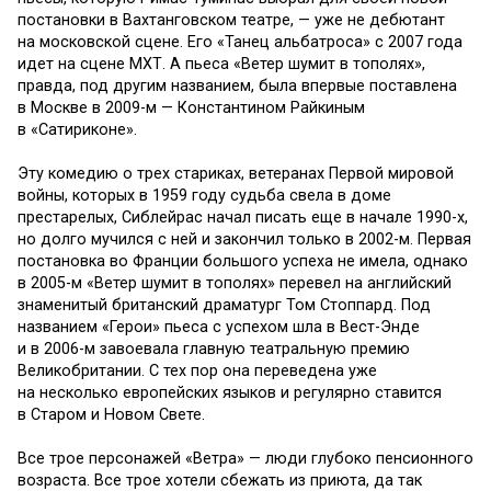
постановки в Вахтанговском театре, — уже не дебютант
на московской сцене. Его «Танец альбатроса» с 2007 года
идет на сцене МХТ. А пьеса «Ветер шумит в тополях»,
правда, под другим названием, была впервые поставлена
в Москве в 2009-м — Константином Райкиным
в «Сатириконе».
Эту комедию о трех стариках, ветеранах Первой мировой
войны, которых в 1959 году судьба свела в доме
престарелых, Сиблейрас начал писать еще в начале 1990-х,
но долго мучился с ней и закончил только в 2002-м. Первая
постановка во Франции большого успеха не имела, однако
в 2005-м «Ветер шумит в тополях» перевел на английский
знаменитый британский драматург Том Стоппард. Под
названием «Герои» пьеса с успехом шла в Вест-Энде
и в 2006-м завоевала главную театральную премию
Великобритании. С тех пор она переведена уже
на несколько европейских языков и регулярно ставится
в Старом и Новом Свете.
Все трое персонажей «Ветра» — люди глубоко пенсионного
возраста. Все трое хотели сбежать из приюта, да так