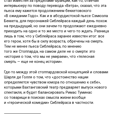
стал известен за пределами Франции, как-то, отвечая
интервьюеру по поводу перевода «Ветра», сказал, что эта
пьеса ему кажется продолжением беккетовского
«В ожидании Годо». Как и в абсурдистской пьесе Сэмюэла
Беккета, для персонажей Сиблейраса каждый день похож
на предыдущий, но они зачем-то продолжают ежедневно
приходить на одно и то же место и чего-то ждать. Разница
лишь в том, что у Сиблейраса заранее известен итог: все
его герои, хотя бы в силу возраста, обречены на смерть.
Тем не менее пьеса Сиблейраса, по мнению
того же Стоппарда, на самом деле не о смерти: это
«история о том, что мы не умираем», что «телесная
смерть — еще не конец истории».
Где-то между этой стоппардовской концепцией и словами
Шарля де Голля о том, что «достоинство нации
определяется чувством юмора по отношению к себе»,
которыми Вахтанговский театр предваряет выпуск нового
спектакля, и будет балансировать Римас Туминас
со товарищи в поисках смысла жизни вообще
и «героической комедии» Сиблейраса в частности.