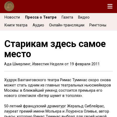
Новости
Пресса о Театре
Газета
Видео
Книги театра
Аудио
Онлайн-трансляции
Рингтоны
Старикам здесь самое
место
Ада Шмерлинг, Известия Неделя от
19 февраля 2011
Худрук Вахтанговского театра Римас Туминас скоро снова
может стать одним из главных театральных ньюсмейкеров
Москвы: в ближайший уикенд состоится премьера его
нового спектакля «Ветер шумит в тополях».
50-летний французский драматург Жеральд Сиблейрас,
лауреат премий имени Мольера и Лоуренса Оливье, автор
пьесы, которую Римас Туминас выбрал для своей новой