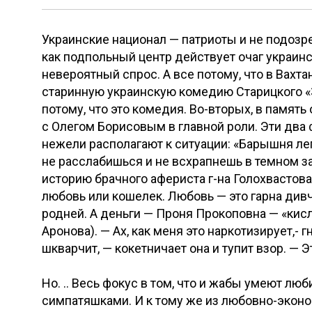
Украинские национал — патриоты и не подозре
как подпольный центр действует очаг украинс
невероятный спрос. А все потому, что в Вахт
старинную украинскую комедию Старицкого «З
потому, что это комедия. Во-вторых, в памя
с Олегом Борисовым в главной роли. Эти два
нежели располагают к ситуации: «Барышня лег
не расслабишься и не всхрапнешь в темном 
историю брачного афериста г-на Голохвастова
любовь или кошелек. Любовь — это гарна див
родней. А деньги — Проня Прокоповна — «кис
Аронова). — Ах, как меня это наркотизирует,-
шкварчит, — кокетничает она и тупит взор. — 
Но. .. Весь фокус в том, что и жабы умеют л
симпатяшками. И к тому же из любовно-экон