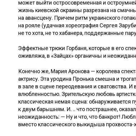
может выйти остросовременная и остроумнейш
жизнь киевской окраины разрезана на смачны
на авансцену. Причем ритм украинского гопак
на рояле (удачная хореография Сергея Заруб
не то хота, не то хабанера, поддержанные пар
Эффектные трюки Горбаня, которые в его спе
оживляжа, в «Зайцах» органичны и неожиданн
Конечно же, Мария Аронова — королева спект
актрису. Эта уродина Пронька смешна и трога
в зале в сцене переодевания и сватовства. 
влюбленностью. Зрительскую любовь артистка
классическая немая сцена: обнаруживается пу
к двум барышням. И. .. что пострашнее, оказ
неожиданность: — Ну и что, что банкрот! Люблю 
вместо классического выкидыша прохвоста-ж