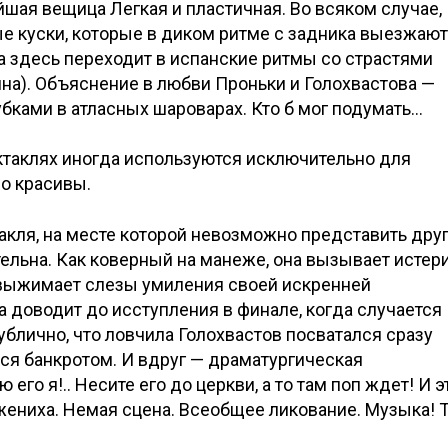
ая вещица Легкая и пластичная. Во всяком случае,
е куски, которые в диком ритме с задника выезжают
а здесь переходит в испанские ритмы со страстями
ина). Объяснение в любви Проньки и Голохвастова —
убками в атласных шароварах. Кто б мог подумать…
ктаклях иногда используются исключительно для
о красивы.
акля, на месте которой невозможно представить дру
тельна. Как коверный на манеже, она вызывает истер
И выжимает слезы умиления своей искренней
 доводит до исступления в финале, когда случается
блично, что ловчила Голохвастов посватался сразу
ался банкротом. И вдруг — драматургическая
его я!.. Несите его до церкви, а то там поп ждет! И э
ениха. Немая сцена. Всеобщее ликование. Музыка! 