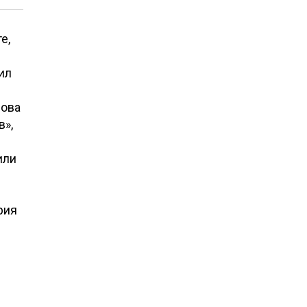
е,
ил
нова
в»,
или
рия