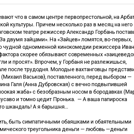
вают что в самом центре первопрестольной, на Арбат
кой культуры. Причем несколько раз в месяц на него
анговском театре режиссер Александр Горбань постав
а двумя зайцами». На «Зайцев» ломятся, во-первых,
ть о чудной одноименной кинокомедии режиссера Ива
 фактора скорее обязывают современных «заицеведо
ли и просят». Впрочем, у Горбаня не разлежишься,
зале после трудодня. Молодые вахтанговцы представ
 (Михаил Васьков}, поставленного, перед выбором —
чина Галя (Анна Дубровская) с вечно подвыпившей
лоокая жаба» с безобразным носом в бородавках (Ма
 гнусаво и томно цедит Пронька. — А ваша папироска
Это шкандаль! А я барышня…
юбить, быть симпатичными обаяшками и обаятельными
омического треугольника деньги — любовь —деньги