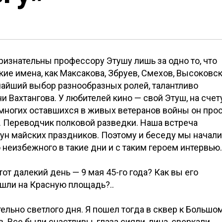
ризнательны профессору Этушу лишь за одно то, что
ие имена, как Максакова, Збруев, Смехов, Высоковск
айший выбор разнообразных ролей, талантливо
и Вахтангова. У любителей кино — свой Этуш, на счет
 многих оставшихся в живых ветеранов войны он про
. Переводчик полковой разведки. Наша встреча
ун майских праздников. Поэтому и беседу мы начали
 неизбежного в такие дни и с таким героем интервью.
т далекий день — 9 мая 45-го года? Как вы его
шли на Красную площадь?..
ельно светлого дня. Я пошел тогда в сквер к Большо
. Все были счастливы, глаза сияли, лица, сверкали