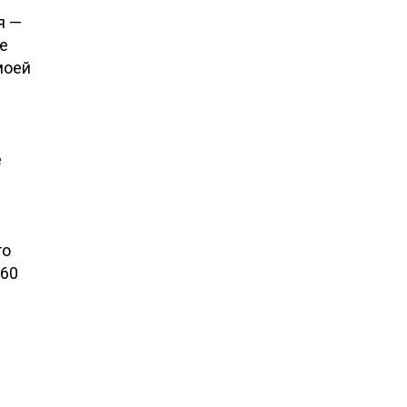
я —
е
моей
е
то
 60