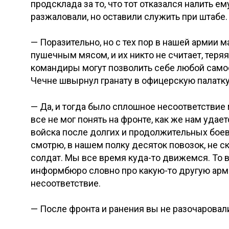
продсклада за то, что тот отказался налить ему
разжаловали, но оставили служить при штабе. 
— Поразительно, но с тех пор в нашей армии
пушечным мясом, и их никто не считает, теряя
командиры могут позволить себе любой самос
Чечне швырнул гранату в офицерскую палатку 
— Да, и тогда было сплошное несоответствие
все не мог понять на фронте, как же нам уда
войска после долгих и продолжительных боев
смотрю, в нашем полку десяток повозок, не 
солдат. Мы все время куда-то движемся. То в
информбюро словно про какую-то другую арм
несоответствие.
— После фронта и ранения вы не разочаровали