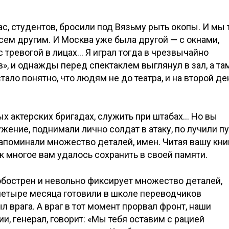
ас, студентов, бросили под Вязьму рыть окопы. И мы 
сем другим. И Москва уже была другой — с окнами,
 тревогой в лицах… Я играл тогда в чрезвычайно
, и однажды перед спектаклем выглянул в зал, а та
тало понятно, что людям не до театра, и на второй де
ых актерских бригадах, служить при штабах… Но вы
ужение, поднимали лично солдат в атаку, по лучили п
запоминали множество деталей, имен. Читая вашу кни
ак многое вам удалось сохранить в своей памяти.
 обострен и невольно фиксирует множество деталей,
 четыре месяца готовили в школе переводчиков
л врага. А враг в тот момент прорвал фронт, наши
, генерал, говорит: «Мы тебя оставим с рацией