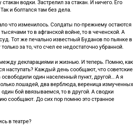
 стакан водки. Застрелил за стакан. И ничего. Его
Так и болтался там без дела.
 мало что изменилось. Солдаты по-прежнему остаются
 тысячами то в афганской войне, то в чеченской. А
уд. Тот же печально известный Буданов по пьянке в
только за то, что счел ее недостаточно убранной.
 между декларациями и жизнью. И теперь. Помню, как
ется наступать? Каждый день сообщают, что советские
 освободили один населенный пункт, другой… А я
сколько лошадей, два верблюда, вереница измученны
 один бой ввязываемся, то в другой. А сводки
ию сообщают. До сих пор помню это странное
сь в театре?