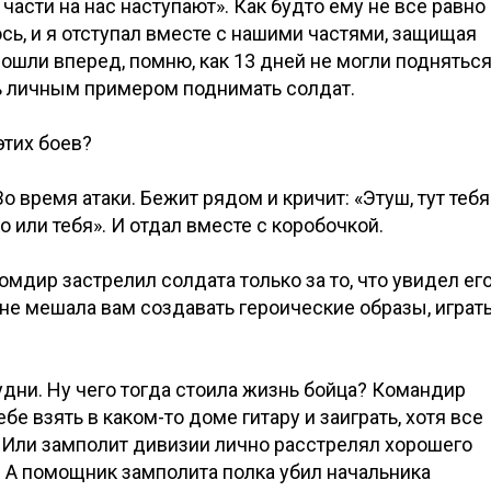
части на нас наступают». Как будто ему не все равно
лось, и я отступал вместе с нашими частями, защищая
пошли вперед, помню, как 13 дней не могли поднятьс
сь личным примером поднимать солдат.
этих боев?
о время атаки. Бежит рядом и кричит: «Этуш, тут тебя
 или тебя». И отдал вместе с коробочкой.
омдир застрелил солдата только за то, что увидел ег
не мешала вам создавать героические образы, играт
дни. Ну чего тогда стоила жизнь бойца? Командир
бе взять в каком-то доме гитару и заиграть, хотя все
 Или замполит дивизии лично расстрелял хорошего
ал. А помощник замполита полка убил начальника