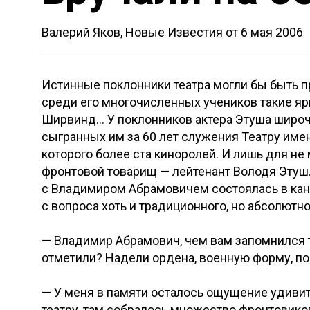
Валерий Яков, Новые Известия от
6 мая 2006
Истинные поклонники театра могли бы быть п
среди его многочисленных учеников такие ярк
Ширвинд… У поклонников актера Этуша широч
сыгранных им за 60 лет служения Театру имен
которого более ста киноролей. И лишь для не
фронтовой товарищ — лейтенант Володя Этуш
с Владимиром Абрамовичем состоялась в кан
с вопроса хоть и традиционного, но абсолютно
— Владимир Абрамович, чем вам запомнился то
отметили? Надели ордена, военную форму, по
— У меня в памяти осталось ощущение удивит
театру, там собралось множество фронтовиков