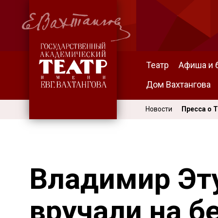
Театр
Афиша и 
Дом Вахтангова
Новости
Пресса о 
Владимир Эт
вручали на б