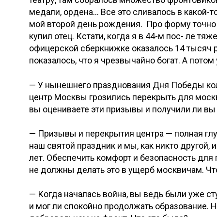
медали, ордена… Все это сливалось в какой-т
мой второй день рождения. Про форму точно 
купил отец. Кстати, когда я в 44-м пос- ле тя
офицерской сберкнижке оказалось 14 тысяч р
показалось, что я чрезвычайно богат. А потом
— У нынешнего празднования Дня Победы кол
центр Москвы грозились перекрыть для москви
вы оцениваете эти призывы и получили ли в
— Призывы и перекрытия центра — полная глу
наш святой праздник и мы, как никто другой, 
лет. Обеспечить комфорт и безопасность для 
не должны делать это в ущерб москвичам. Что 
— Когда началась война, вы ведь были уже ст
и мог ли спокойно продолжать образование. Н