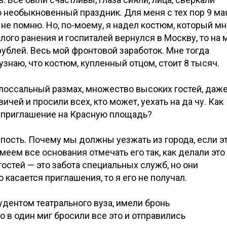
о необыкновенный праздник. Для меня с тех пор 9 ма
не помню. Но, по-моему, я надел костюм, который мн
желого ранения и госпиталей вернулся в Москву, то на 
ублей. Весь мой фронтовой заработок. Мне тогда
 узнаю, что костюм, купленный отцом, стоит 8 тысяч.
оссальный размах, множество высоких гостей, даж
чей и просили всех, кто может, уехать на да чу. Как
ы приглашение на Красную площадь?
пость. Почему мы должны уезжать из города, если э
имеем все основания отмечать его так, как делали это
гостей — это забота специальных служб, но они
касается приглашения, то я его не получал.
удентом театрального вуза, имели бронь
о в один миг бросили все это и отправились