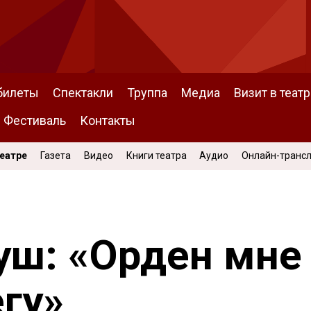
билеты
Спектакли
Труппа
Медиа
Визит в театр
Фестиваль
Контакты
Театре
Газета
Видео
Книги театра
Аудио
Онлайн-транс
уш: «Орден мне
егу»