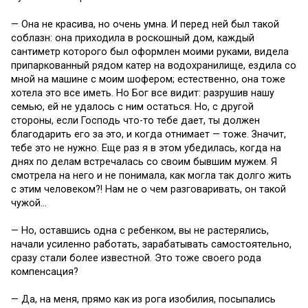
— Она не красива, но очень умна. И перед ней был такой
соблазн: она приходила в роскошный дом, каждый
сантиметр которого был оформлен моими руками, видела
припаркованный рядом катер на водохранилище, ездила со
мной на машине с моим шофером; естественно, она тоже
хотела это все иметь. Но Бог все видит: разрушив нашу
семью, ей не удалось с ним остаться. Но, с другой
стороны, если Господь что-то тебе дает, ты должен
благодарить его за это, и когда отнимает — тоже. Значит,
тебе это не нужно. Еще раз я в этом убедилась, когда на
днях по делам встречалась со своим бывшим мужем. Я
смотрела на него и не понимала, как могла так долго жить
с этим человеком?! Нам не о чем разговаривать, он такой
чужой…
— Но, оставшись одна с ребенком, вы не растерялись,
начали усиленно работать, зарабатывать самостоятельно,
сразу стали более известной. Это тоже своего рода
компенсация?
— Да, на меня, прямо как из рога изобилия, посыпались