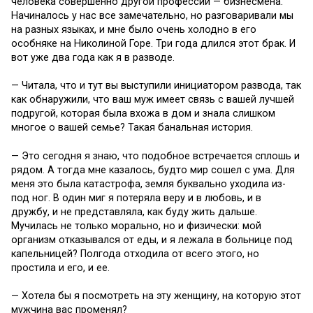
человека совершенно другой профессии — бизнесмена.
Начиналось у нас все замечательно, но разговаривали мы
на разных языках, и мне было очень холодно в его
особняке на Николиной Горе. Три года длился этот брак. И
вот уже два года как я в разводе.
— Читала, что и тут вы выступили инициатором развода, так
как обнаружили, что ваш муж имеет связь с вашей лучшей
подругой, которая была вхожа в дом и знала слишком
многое о вашей семье? Такая банальная история.
— Это сегодня я знаю, что подобное встречается сплошь и
рядом. А тогда мне казалось, будто мир сошел с ума. Для
меня это была катастрофа, земля буквально уходила из-
под ног. В один миг я потеряла веру и в любовь, и в
дружбу, и не представляла, как буду жить дальше.
Мучилась не только морально, но и физически: мой
организм отказывался от еды, и я лежала в больнице под
капельницей? Полгода отходила от всего этого, но
простила и его, и ее.
— Хотела бы я посмотреть на эту женщину, на которую этот
мужчина вас променял?