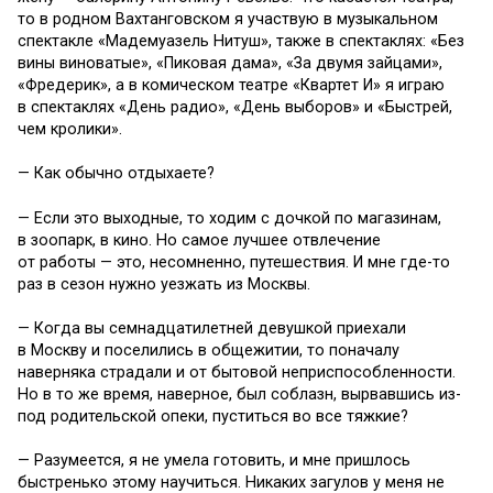
то в родном Вахтанговском я участвую в музыкальном
спектакле «Мадемуазель Нитуш», также в спектаклях: «Без
вины виноватые», «Пиковая дама», «За двумя зайцами»,
«Фредерик», а в комическом театре «Квартет И» я играю
в спектаклях «День радио», «День выборов» и «Быстрей,
чем кролики».
— Как обычно отдыхаете?
— Если это выходные, то ходим с дочкой по магазинам,
в зоопарк, в кино. Но самое лучшее отвлечение
от работы — это, несомненно, путешествия. И мне где-то
раз в сезон нужно уезжать из Москвы.
— Когда вы семнадцатилетней девушкой приехали
в Москву и поселились в общежитии, то поначалу
наверняка страдали и от бытовой неприспособленности.
Но в то же время, наверное, был соблазн, вырвавшись из-
под родительской опеки, пуститься во все тяжкие?
— Разумеется, я не умела готовить, и мне пришлось
быстренько этому научиться. Никаких загулов у меня не