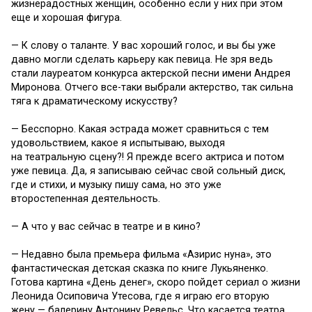
жизнерадостных женщин, особенно если у них при этом
еще и хорошая фигура.
— К слову о таланте. У вас хороший голос, и вы бы уже
давно могли сделать карьеру как певица. Не зря ведь
стали лауреатом конкурса актерской песни имени Андрея
Миронова. Отчего все-таки выбрали актерство, так сильна
тяга к драматическому искусству?
— Бесспорно. Какая эстрада может сравниться с тем
удовольствием, какое я испытываю, выходя
на театральную сцену?! Я прежде всего актриса и потом
уже певица. Да, я записываю сейчас свой сольный диск,
где и стихи, и музыку пишу сама, но это уже
второстепенная деятельность.
— А что у вас сейчас в театре и в кино?
— Недавно была премьера фильма «Азирис нуна», это
фантастическая детская сказка по книге Лукьяненко.
Готова картина «День денег», скоро пойдет сериал о жизни
Леонида Осиповича Утесова, где я играю его вторую
жену — балерину Антонину Ревельс. Что касается театра,