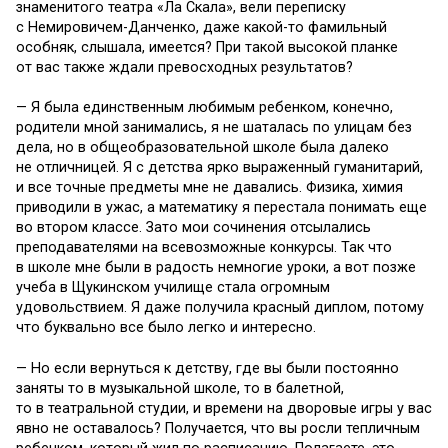
знаменитого театра «Ла Скала», вели переписку
с Немировичем-Данченко, даже какой-то фамильный
особняк, слышала, имеется? При такой высокой планке
от вас также ждали превосходных результатов?
— Я была единственным любимым ребенком, конечно,
родители мной занимались, я не шаталась по улицам без
дела, но в общеобразовательной школе была далеко
не отличницей. Я с детства ярко выраженный гуманитарий,
и все точные предметы мне не давались. Физика, химия
приводили в ужас, а математику я перестала понимать еще
во втором классе. Зато мои сочинения отсылались
преподавателями на всевозможные конкурсы. Так что
в школе мне были в радость немногие уроки, а вот позже
учеба в Щукинском училище стала огромным
удовольствием. Я даже получила красный диплом, потому
что буквально все было легко и интересно.
— Но если вернуться к детству, где вы были постоянно
заняты то в музыкальной школе, то в балетной,
то в театральной студии, и времени на дворовые игры у вас
явно не оставалось? Получается, что вы росли тепличным