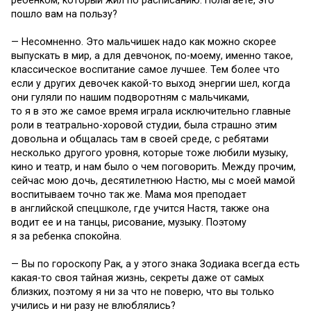
ребенком, который жил по расписанию. Полагаете, это
пошло вам на пользу?
— Несомненно. Это мальчишек надо как можно скорее
выпускать в мир, а для девчонок, по-моему, именно такое,
классическое воспитание самое лучшее. Тем более что
если у других девочек какой-то выход энергии шел, когда
они гуляли по нашим подворотням с мальчиками,
то я в это же самое время играла исключительно главные
роли в театрально-хоровой студии, была страшно этим
довольна и общалась там в своей среде, с ребятами
несколько другого уровня, которые тоже любили музыку,
кино и театр, и нам было о чем поговорить. Между прочим,
сейчас мою дочь, десятилетнюю Настю, мы с моей мамой
воспитываем точно так же. Мама моя преподает
в английской спецшколе, где учится Настя, также она
водит ее и на танцы, рисование, музыку. Поэтому
я за ребенка спокойна.
— Вы по гороскопу Рак, а у этого знака Зодиака всегда есть
какая-то своя тайная жизнь, секреты даже от самых
близких, поэтому я ни за что не поверю, что вы только
учились и ни разу не влюблялись?