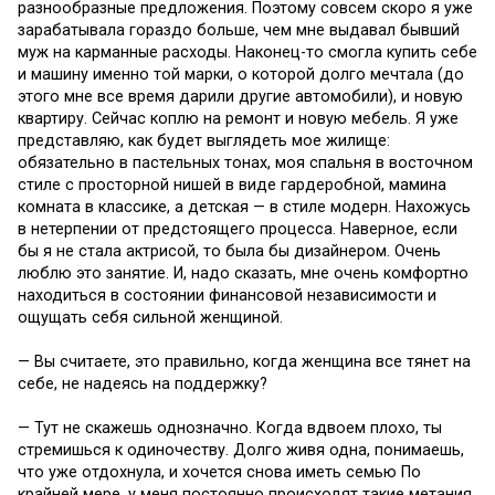
разнообразные предложения. Поэтому совсем скоро я уже
зарабатывала гораздо больше, чем мне выдавал бывший
муж на карманные расходы. Наконец-то смогла купить себе
и машину именно той марки, о которой долго мечтала (до
этого мне все время дарили другие автомобили), и новую
квартиру. Сейчас коплю на ремонт и новую мебель. Я уже
представляю, как будет выглядеть мое жилище:
обязательно в пастельных тонах, моя спальня в восточном
стиле с просторной нишей в виде гардеробной, мамина
комната в классике, а детская — в стиле модерн. Нахожусь
в нетерпении от предстоящего процесса. Наверное, если
бы я не стала актрисой, то была бы дизайнером. Очень
люблю это занятие. И, надо сказать, мне очень комфортно
находиться в состоянии финансовой независимости и
ощущать себя сильной женщиной.
— Вы считаете, это правильно, когда женщина все тянет на
себе, не надеясь на поддержку?
— Тут не скажешь однозначно. Когда вдвоем плохо, ты
стремишься к одиночеству. Долго живя одна, понимаешь,
что уже отдохнула, и хочется снова иметь семью По
крайней мере, у меня постоянно происходят такие метания.