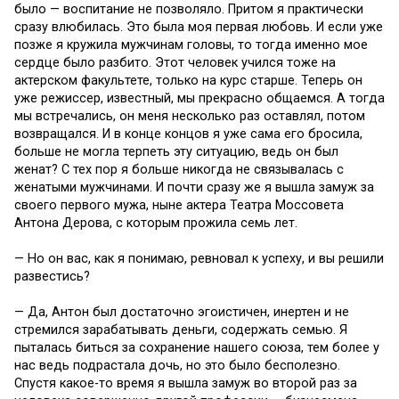
было — воспитание не позволяло. Притом я практически
сразу влюбилась. Это была моя первая любовь. И если уже
позже я кружила мужчинам головы, то тогда именно мое
сердце было разбито. Этот человек учился тоже на
актерском факультете, только на курс старше. Теперь он
уже режиссер, известный, мы прекрасно общаемся. А тогда
мы встречались, он меня несколько раз оставлял, потом
возвращался. И в конце концов я уже сама его бросила,
больше не могла терпеть эту ситуацию, ведь он был
женат? С тех пор я больше никогда не связывалась с
женатыми мужчинами. И почти сразу же я вышла замуж за
своего первого мужа, ныне актера Театра Моссовета
Антона Дерова, с которым прожила семь лет.
— Но он вас, как я понимаю, ревновал к успеху, и вы решили
развестись?
— Да, Антон был достаточно эгоистичен, инертен и не
стремился зарабатывать деньги, содержать семью. Я
пыталась биться за сохранение нашего союза, тем более у
нас ведь подрастала дочь, но это было бесполезно.
Спустя какое-то время я вышла замуж во второй раз за