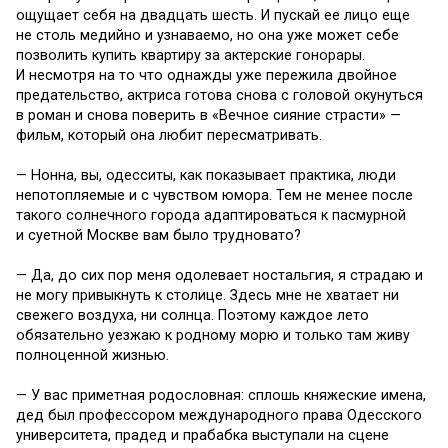
ощущает себя на двадцать шесть. И пускай ее лицо еще
не столь медийно и узнаваемо, но она уже может себе
позволить купить квартиру за актерские гонорары.
И несмотря на то что однажды уже пережила двойное
предательство, актриса готова снова с головой окунуться
в роман и снова поверить в «Вечное сияние страсти» —
фильм, который она любит пересматривать.
— Нонна, вы, одесситы, как показывает практика, люди
непотопляемые и с чувством юмора. Тем не менее после
такого солнечного города адаптироваться к пасмурной
и суетной Москве вам было трудновато?
— Да, до сих пор меня одолевает ностальгия, я страдаю и
не могу привыкнуть к столице. Здесь мне не хватает ни
свежего воздуха, ни солнца. Поэтому каждое лето
обязательно уезжаю к родному морю и только там живу
полноценной жизнью.
— У вас приметная родословная: сплошь княжеские имена,
дед был профессором международного права Одесского
университета, прадед и прабабка выступали на сцене