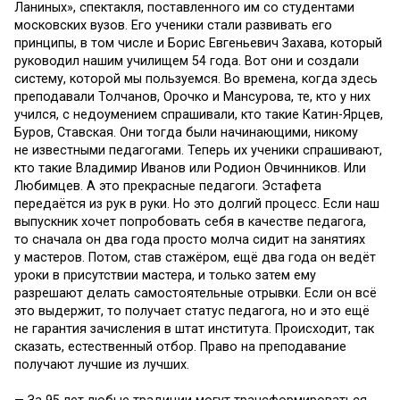
Ланиных», спектакля, поставленного им со студентами
московских вузов. Его ученики стали развивать его
принципы, в том числе и Борис Евгеньевич Захава, который
руководил нашим училищем 54 года. Вот они и создали
систему, которой мы пользуемся. Во времена, когда здесь
преподавали Толчанов, Орочко и Мансурова, те, кто у них
учился, с недоумением спрашивали, кто такие Катин-Ярцев,
Буров, Ставская. Они тогда были начинающими, никому
не известными педагогами. Теперь их ученики спрашивают,
кто такие Владимир Иванов или Родион Овчинников. Или
Любимцев. А это прекрасные педагоги. Эстафета
передаётся из рук в руки. Но это долгий процесс. Если наш
выпускник хочет попробовать себя в качестве педагога,
то сначала он два года просто молча сидит на занятиях
у мастеров. Потом, став стажёром, ещё два года он ведёт
уроки в присутствии мастера, и только затем ему
разрешают делать самостоятельные отрывки. Если он всё
это выдержит, то получает статус педагога, но и это ещё
не гарантия зачисления в штат института. Происходит, так
сказать, естественный отбор. Право на преподавание
получают лучшие из лучших.