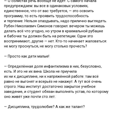
— О солистах речь вообще не идёт. С самого начала
предупреждаем: вы все в одинаковых условиях,
единственное, что от вас требуется, — это освоить
программу, то есть проявить трудоспособность
и терпение. Нельзя опаздывать, надо прилично выглядеть.
Рубен Николаевич Симонов говорил: вечером ты можешь
делать всё что угодно, но утром в крахмальной рубашке
и бабочке ты должен быть на репетиции. Одни это
воспринимают, другие — нет. Кто-то начинает жаловаться:
не могу проснуться, не могу столько прочесть?
— Просто как дети малые!
— Определённая доля инфантилизма в них, безусловно,
есть. И это не их вина. Школа не приучила
их ни к дисциплине, ни к напряжённой работе: там всё
равно не выгонят и всерьёз не накажут. А тут всё очень
строго. Наш институт достаточно закрытое учебное
заведение, и студент обязан выполнять устав, по которому
оно живёт уже почти сто лет.
— Дисциплина, трудолюбие? А как же талант?