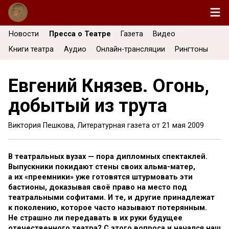
Новости
Пресса о Театре
Газета
Видео
Книги театра
Аудио
Онлайн-трансляции
Рингтоны
Евгений Князев. Огонь,
добытый из трута
Виктория Пешкова, Литературная газета от
21 мая 2009
В театральных вузах — пора дипломных спектаклей.
Выпускники покидают стены своих альма-матер,
а их «преемники» уже готовятся штурмовать эти
бастионы, доказывая своё право на место под
театральными софитами. И те, и другие принадлежат
к поколению, которое часто называют потерянным.
Не страшно ли передавать в их руки будущее
отечественного театра? С этого вопроса и начался наш