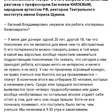
разговор с профессором Евгением КНЯЗЕВЫМ,
народным артистом РФ, ректором Театрального
института имени Бориса Щукина.
— Евгений Владимирович, неужели эти ребята «потеряны»
безвозвратно?
— У меня две дочери: одной 20 лет, другой 18, так что
поколение это не является для меня чем-то абстрактным.
О его потерянности можно говорить ровно в той мере,
в какой мы, взрослые, вообще перестали заниматься
подрастающим поколением. Но сказать, что сегодня к нам
приходят ребята, которым ничто не интересно и ничего
не нужно, я не могу. У нас по-прежнему огромный конкурс,
за право учиться они бьются, когда проваливаются —
плачут. В конечном итоге мы отбираем 30 человек, которых
и начинаем учить. Среди этих тридцати постепенно
выявляются трое-четверо труднообучаемых или даже
вообще необучаемых, но остальные вполне отдают себе
отчёт в том, для чего они сюда пришли. Хотя не все
поначалу понимают, что поступить было легче, чем
учиться. Мы начинаем в 9.30 утра и заканчиваем