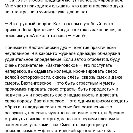
— За 95 лет любые традиции могут трансформироваться.
Мне часто приходится слышать, что вахтанговского духа
ни в театре, ни в училище уже давно нет.
— Это трудный вопрос. Как-то к нам в учебный театр
пришёл Лёня Ярмольник. Когда спектакль закончился, он
воскликнул: «А школа-то наша — жива!»
Понимаете, Вахтанговский дух — понятие практически
неуловимое. Я в каком-то журнале однажды обнаружил
удивительное определение. Если автор отзовётся, буду
очень признателен. «Вахтанговское — это поступать
наперекор, выкидывать коленца, иронизировать сверх
всякой осторожности, сквозь слёзы, сквозь смех и даже
смерть. Вахтанговское — это быть страстным и уметь
прокомментировать свою страсть, быть породистым и
надменным и презирать свою надменность и доказать
свою породу. Вахтанговское — это одним штрихом создать
образ и в следующее мгновение без сожаления его
разрушить, повесить чувство на кончике жеста, небрежно
стряхнуть с языка остроту, заплакать сухими слезами и
засмеяться уголками глаз. Смешать эксцентрику с
психологизмом — фантастической крепости коктейль.