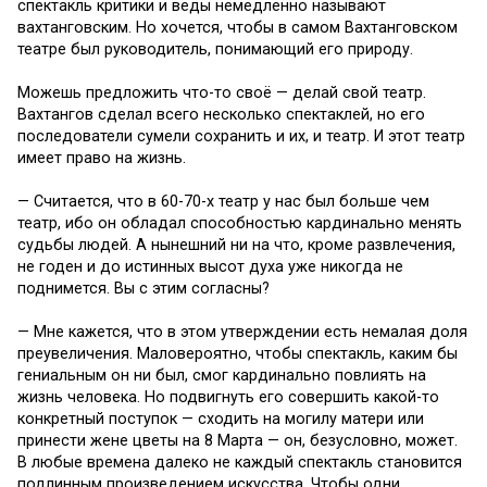
спектакль критики и веды немедленно называют
вахтанговским. Но хочется, чтобы в самом Вахтанговском
театре был руководитель, понимающий его природу.
Можешь предложить что-то своё — делай свой театр.
Вахтангов сделал всего несколько спектаклей, но его
последователи сумели сохранить и их, и театр. И этот театр
имеет право на жизнь.
— Считается, что в 60-70-х театр у нас был больше чем
театр, ибо он обладал способностью кардинально менять
судьбы людей. А нынешний ни на что, кроме развлечения,
не годен и до истинных высот духа уже никогда не
поднимется. Вы с этим согласны?
— Мне кажется, что в этом утверждении есть немалая доля
преувеличения. Маловероятно, чтобы спектакль, каким бы
гениальным он ни был, смог кардинально повлиять на
жизнь человека. Но подвигнуть его совершить какой-то
конкретный поступок — сходить на могилу матери или
принести жене цветы на 8 Марта — он, безусловно, может.
В любые времена далеко не каждый спектакль становится
подлинным произведением искусства. Чтобы одни