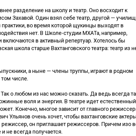
внее разделение на школу и театр. Оно восходит к
м Захавой. Один взял себе театр, другой — училище
й практики, во время которой щукинцы выходят в
модействия нет. В Школе-студии МХАТа, например,
и включаются в активный репертуар. Хотелось бы
вская школа старше Вахтанговского театра: театр из н
выпускники, а ныне — члены труппы, играют в родном
 том числе.
 Так о любом из нас можно сказать. Да ведь всегда т
южинные воля и энергия. В театре идет естественный
ожет. Конечно, многое зависит от главного режиссера
ич Ульянов очень хочет, чтобы вахтанговские актер
е режиссер, он приглашает режиссеров. Причем изо в
е и не всегда получается.