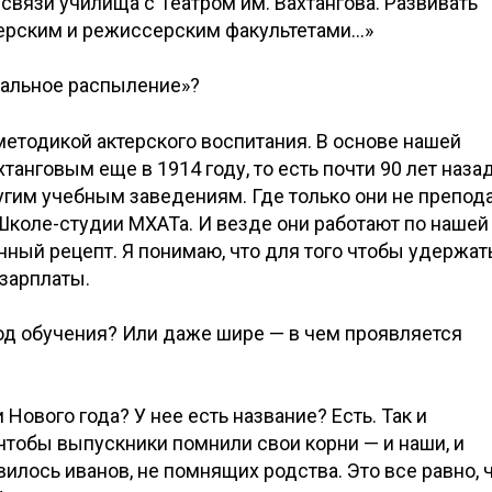
связи училища с Театром им. Вахтангова. Развивать
ерским и режиссерским факультетами…»
туальное распыление»?
методикой актерского воспитания. В основе нашей
анговым еще в 1914 году, то есть почти 90 лет назад
угим учебным заведениям. Где только они не препод
в Школе-студии МХАТа. И везде они работают по нашей
нный рецепт. Я понимаю, что для того чтобы удержат
 зарплаты.
етод обучения? Или даже шире — в чем проявляется
 Нового года? У нее есть название? Есть. Так и
 чтобы выпускники помнили свои корни — и наши, и
вилось иванов, не помнящих родства. Это все равно, 