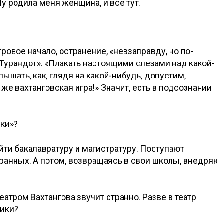
у родила меня женщина, и все тут.
ровое начало, остранение, «невзаправду, но по-
урандот»: «Плакать настоящими слезами над какой-
ышать, как, глядя на какой-нибудь, допустим,
же вахтанговская игра!» Значит, есть в подсознании
ики»?
йти бакалавратуру и магистратуру. Поступают
транных. А потом, возвращаясь в свои школы, внедря
атром Вахтангова звучит странно. Разве в театр
ники?