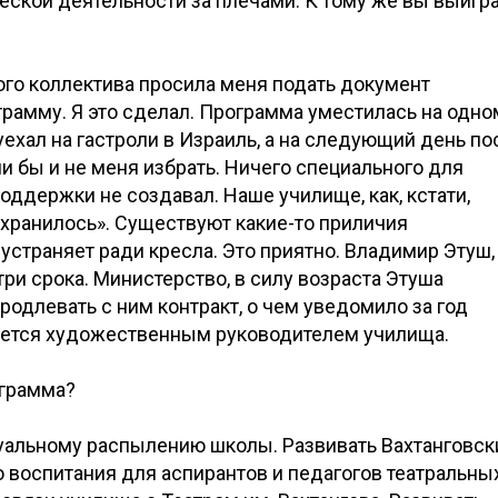
ческой деятельности за плечами. К тому же вы выигр
ого коллектива просила меня подать документ
грамму. Я это сделал. Программа уместилась на одно
 уехал на гастроли в Израиль, а на следующий день по
 бы и не меня избрать. Ничего специального для
оддержки не создавал. Наше училище, как, кстати,
охранилось». Существуют какие-то приличия
 устраняет ради кресла. Это приятно. Владимир Этуш,
три срока. Министерство, в силу возраста Этуша
родлевать с ним контракт, о чем уведомило за год
ается художественным руководителем училища.
ограмма?
туальному распылению школы. Развивать Вахтанговск
о воспитания для аспирантов и педагогов театральны