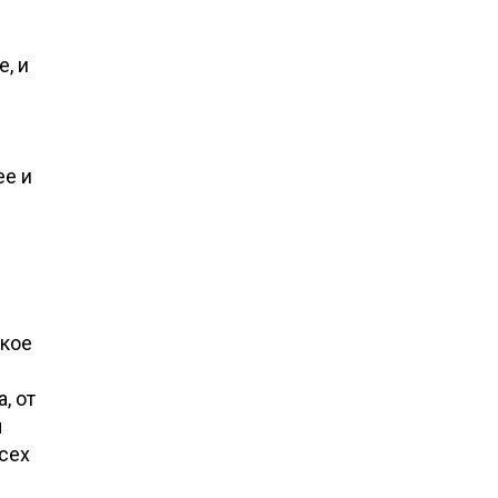
, и
ее и
акое
, от
ы
сех