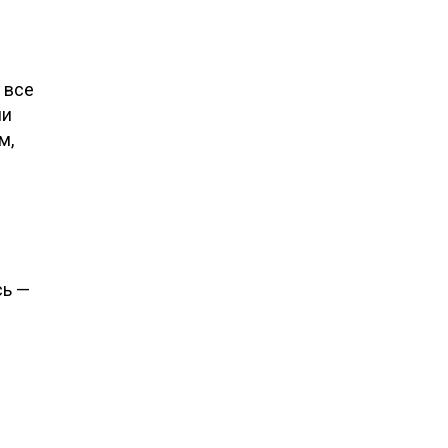
 все
ни
м,
сь —