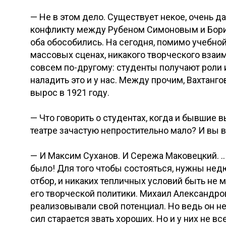
— Не в этом дело. Существует некое, очень да
конфликту между Рубеном Симоновым и Борисо
оба обособились. На сегодня, помимо учебно
массовых сценах, никакого творческого взаи
совсем по-другому: студенты получают роли 
наладить это и у нас. Между прочим, Вахтанго
вырос в 1921 году.
— Что говорить о студентах, когда и бывшие 
театре зачастую непростительно мало? И вы в
— И Максим Суханов. И Сережа Маковецкий. ..
было! Для того чтобы состояться, нужны нед
отбор, и никаких тепличных условий быть не м
его творческой политики. Михаил Александров
реализовывали свой потенциал. Но ведь он н
сил старается звать хороших. Но и у них не вс