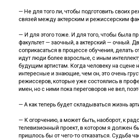
— Не для того ли, чтобы подготовить своих р
связей между актерским и режиссерским фа
— И для этого тоже. И для того, чтобы была 
факультет — заочный, а актерский — очный. Д
соприкасаться в процессе обучения, делать о
идут люди более взрослые, с иным интеллект
будущим артистам. Когда человеку на сцене не
интересные и знающие, чем он, это очень грус
режиссеров, которые уже состоялись в проф
имен, но с ними пока переговоров не вел, поэ
— А как теперь будет складываться жизнь арт
— К огорчению, а может быть, наоборот, к ра
телевизионный проект, в котором я должен бы
пришлось бы от чего-то отказаться. Судьба ча