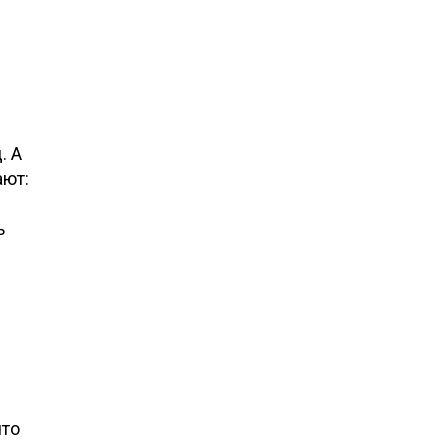
. А
ают:
ь
что