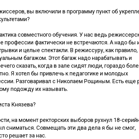
ежиссеров, вы включили в программу пункт об укрепл
культетами?
практика совместного обучения. У нас ведь режиссерс
ве профессии фактически не встречаются. А надо бы 
трывки и целые спектакли. В режиссуру, как правило,
уальным багажом. Этот багаж надо нарабатывать и
чего сказать, когда в зале сидят люди, гораздо бол
тно. Я хотел бы привлечь к педагогике и молодых
ессии. Разговаривал с Николаем Рощиным. Есть еще 
тому подожду их называть.
иста Князева?
дости, на момент ректорских выборов рухнул 18-сери
л сниматься. Совмещать эти два дела я бы не смог,
сто решает за нас.