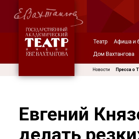
Театр
Афиша и 
Дом Вахтангова
Новости
Пресса о 
Евгений Княз
делать резк