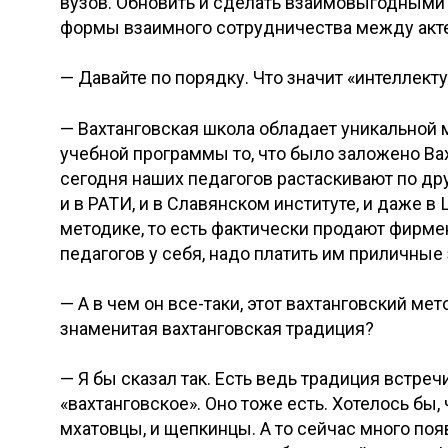
вузов. Обновить и сделать взаимовыгодными 
формы взаимного сотрудничества между акт
— Давайте по порядку. Что значит «интеллек
— Вахтанговская школа обладает уникальной 
учебной программы то, что было заложено Вахт
сегодня наших педагогов растаскивают по др
и в РАТИ, и в Славянском институте, и даже 
методике, то есть фактически продают фирме
педагогов у себя, надо платить им приличные
— А в чем он все-таки, этот вахтанговский м
знаменитая вахтанговская традиция?
— Я бы сказал так. Есть ведь традиция встречи
«вахтанговское». Оно тоже есть. Хотелось бы,
мхатовцы, и щепкинцы. А то сейчас много поя