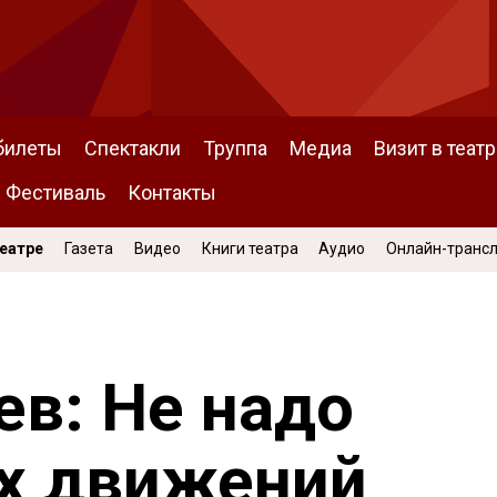
билеты
Спектакли
Труппа
Медиа
Визит в театр
Фестиваль
Контакты
Театре
Газета
Видео
Книги театра
Аудио
Онлайн-транс
ев: Не надо
их движений