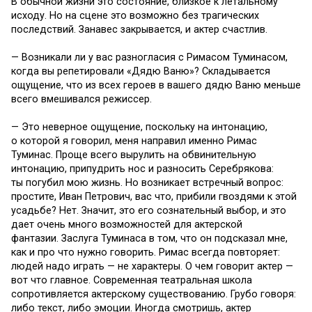
В обычной жизни это состояние, близкое к летальному
исходу. Но на сцене это возможно без трагических
последствий. Занавес закрывается, и актер счастлив.
— Возникали ли у вас разногласия с Римасом Туминасом,
когда вы репетировали «Дядю Ваню»? Складывается
ощущение, что из всех героев в вашего дядю Ваню меньше
всего вмешивался режиссер.
— Это неверное ощущение, поскольку на интонацию,
о которой я говорил, меня направил именно Римас
Туминас. Проще всего вырулить на обвинительную
интонацию, припудрить нос и разносить Серебрякова:
ты погубил мою жизнь. Но возникает встречный вопрос:
простите, Иван Петрович, вас что, прибили гвоздями к этой
усадьбе? Нет. Значит, это его сознательный выбор, и это
дает очень много возможностей для актерской
фантазии. Заслуга Туминаса в том, что он подсказал мне,
как и про что нужно говорить. Римас всегда повторяет:
людей надо играть — не характеры. О чем говорит актер —
вот что главное. Современная театральная школа
сопротивляется актерскому существованию. Грубо говоря:
либо текст, либо эмоции. Иногда смотришь, актер