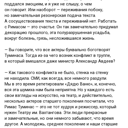
поддался эмоциям, и я уже не слышу, о чем
он говорит. Или наоборот — переживания побоку,
но замечательная резонерская подача текста.
А сосуществования текста и переживаний нет. Работать
с Римасом — это счастье. Он так замечательно придумал
декорацию прошлого, эта полуразрушенная усадьба,
вокруг болезнь, грязь, несложившаяся жизнь.
— Вы говорите, что все актеры буквально боготворят
Туминаса. Тогда из-за чего возник конфликт в труппе,
в который вмешался даже министр Александр Авдеев?
— Как такового конфликта не было, стенка на стенку
не находила. СМИ, как всегда, все немного раздули.
Мы в это время репетировали «Дядю Ваню», и, конечно,
вся эта шумиха нам была неприятна. Но у каждого есть
свои взгляды на искусство, на театр, и действительно,
несколько актеров старшего поколения посчитали, что
Римас Туминас — это не тот худрук и режиссер, который
нужен Театру им. Вахтангова. Эти люди прекрасные
и замечательные, но они немного забывают, что время
другое. А молодежь, среднее поколение и наши старшие