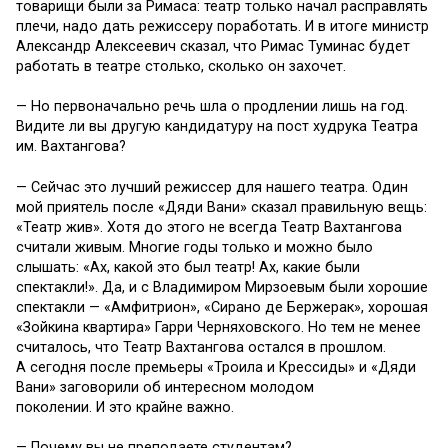
товарищи были за Римаса: театр только начал расправлять
плечи, надо дать режиссеру поработать. И в итоге министр
Александр Алексеевич сказал, что Римас Туминас будет
работать в театре столько, сколько он захочет.
— Но первоначально речь шла о продлении лишь на год.
Видите ли вы другую кандидатуру на пост худрука Театра
им. Вахтангова?
— Сейчас это лучший режиссер для нашего театра. Один
мой приятель после «Дяди Вани» сказал правильную вещь:
«Театр жив». Хотя до этого не всегда Театр Вахтангова
считали живым. Многие годы только и можно было
слышать: «Ах, какой это был театр! Ах, какие были
спектакли!». Да, и с Владимиром Мирзоевым были хорошие
спектакли — «Амфитрион», «Сирано де Бержерак», хорошая
«Зойкина квартира» Гарри Черняховского. Но тем не менее
считалось, что Театр Вахтангова остался в прошлом.
А сегодня после премьеры «Троила и Крессиды» и «Дяди
Вани» заговорили об интересном молодом
поколении. И это крайне важно.
— Почему вы не преподаете студентам?