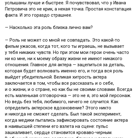
услышаны лучше и быстрее. Я почувствовал, что у Ивана
Петровича это не крик, а некая точка. Простая констатация
факта. И это гораздо страшнее.
— Насколько эта роль близка лично вам?
— Роль не может со мной не совпадать. Это какой-то
фильм ужасов, когда тот, кого ты играешь, не вызывает
у тебя никаких чувств. Но при этом мои герои очень часто
ни ко мне, ни к моему образу жизни не имеют никакого
отношения. Главное для актера — зацепиться за деталь,
которая будет волновать именно его, и тогда вся роль
выйдет убедительной. Великая хитрость актера
заключается в том, чтобы все рассказать и о себе,
и о жизни, и о стране, но как бы не своими словами. Всегда
есть маленькая отговорочка — это не я, это мой персонаж.
Но ведь без тебя, любимого, ничего не случится. Как
определить актерское вдохновение? Этого никто
и никогда не сможет сделать. Был такой эксперимент,
когда медики пытались зафиксировать состояние актера
в наивысшей степени его взлета на сцене: пульс
зашкаливает, сердце становится кроваво-черным.