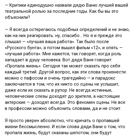
— Критики единодушно назвали дядю Ваню лучшей вашей
театральной ролью за последние годы. Как бы вы это
объяснили?
— Я всегда остерегаюсь подобных определений и не знаю,
как на них реагировать: ну, спасибо… Но я и прежде это
слышал — «лучшая ваша работа». Так было после
«Русского бунта», а потом вышел фильм «12», и опять —
«лучшая работа». Мне кажется, так говорят, когда роль
западает в душу человека. Вот дядя Ваня говорит:
«Пропала жизнь». Сегодня так может сказать про себя
каждый третий. Другой вопрос, как эти слова произнести:
можно с пафосом и очень трагедийно — и парадокс
заключается в том, что их никто со сцены не услышит,
даже если их сказать в рупор. Не всегда истинные,
человеческие слезы доходят до зрителя, а настоящие
актерские — доходят всегда. Это феномен сцены. Не все
в профессии можно объяснить словами, да и не стоит.
Я просто уверен абсолютно, что кричать о пропавшей
жизни бессмысленно. И если слова дяди Вани о том, что
пропала жизнь, будут сказаны шепотом, они будут