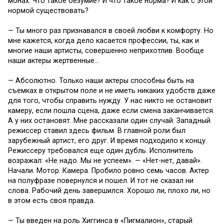
монах. Что такое безумие? И что такое норма? И как с этой
нормой существовать?
— Ты много раз признавался в своей любви к комфорту. Но
мне кажется, когда дело касается профессии, ты, как и
многие наши артисты, совершенно неприхотлив. Вообще
наши актеры жертвенные…
— Абсолютно. Только наши актеры способны быть на
съемках в открытом поле и не иметь никаких удобств даже
для того, чтобы справить нужду. У нас никто не остановит
камеру, если пошла сцена, даже если смена заканчивается.
А у них остановят. Мне рассказали один случай. Западный
режиссер ставил здесь фильм. В главной роли был
зарубежный артист, его друг. И время подходило к концу.
Режиссеру требовался еще один дубль. Исполнитель
возражал: «Не надо. Мы не успеем». — «Нет-нет, давай».
Начали. Мотор. Камера. Пробило ровно семь часов. Актер
на полуфразе повернулся и пошел. И тот не сказал ни
слова. Рабочий день завершился. Хорошо ли, плохо ли, но
в этом есть своя правда.
— Ты введен на роль Хиггинса в «Пигмалион», старый