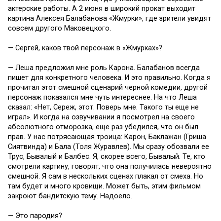
актерские работы. А 2 июня в широкий прокат выходит
картина Алексея Балабанова «Жмурки», где зрители увидят
совсем другого Маковецкого.
— Сергей, каков твой персонаж в «Жмурках»?
— Леша предложил мне роль Карона. Балабанов всегда
пишет для конкретного человека. И это правильно. Когда я
прочитал этот смешной сценарий черной комедии, другой
персонаж показался мне чуть интереснее. На что Леша
сказал: «Нет, Сереж, этот. Поверь мне. Такого ты еще не
играл». И когда на озвучивании я посмотрел на своего
абсолютного отморозка, еще раз убедился, что он был
прав. У нас потрясающая троица: Карон, Баклажан (Гриша
Сиятвинда) и Бала (Толя Журавлев). Мы сразу обозвали ее
Трус, Бывалый и Балбес. Я, скорее всего, Бывалый. Те, кто
смотрели картину, говорят, что она получилась невероятно
смешной. Я сам в нескольких сценах плакал от смеха. Но
там будет и много кровищи. Может быть, этим фильмом
закроют бандитскую тему. Надоело.
— Это пародия?