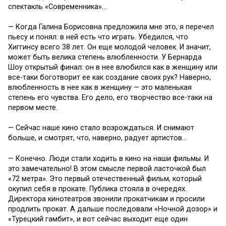
спектакль «Современника»…
— Когда Галина Борисовна предложила мне это, я перечел
пьесу и понял: в ней есть что играть. Убедился, что
Хиггинсу всего 38 лет. Он еще молодой человек. И значит,
может быть велика степень влюбленности. У Бернарда
Шоу открытый финал: он в нее влюбился как в женщину или
все-таки боготворит ее как создание своих рук? Наверно,
влюбленность в нее как в женщину — это маленькая
степень его чувства. Его дело, его творчество все-таки на
первом месте.
— Сейчас наше кино стало возрождаться. И снимают
больше, и смотрят, что, наверно, радует артистов…
— Конечно. Люди стали ходить в кино на наши фильмы. И
это замечательно! В этом смысле первой ласточкой был
«72 метра». Это первый отечественный фильм, который
окупил себя в прокате. Публика стояла в очередях.
Директора кинотеатров звонили прокатчикам и просили
продлить прокат. А дальше последовали «Ночной дозор» и
«Турецкий гамбит», и вот сейчас выходит еще один