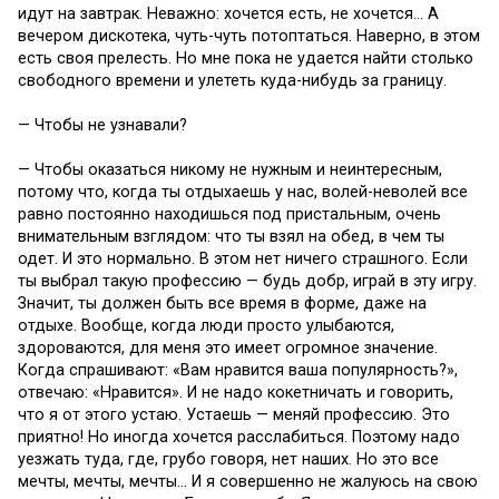
идут на завтрак. Неважно: хочется есть, не хочется… А
вечером дискотека, чуть-чуть потоптаться. Наверно, в этом
есть своя прелесть. Но мне пока не удается найти столько
свободного времени и улететь куда-нибудь за границу.
— Чтобы не узнавали?
— Чтобы оказаться никому не нужным и неинтересным,
потому что, когда ты отдыхаешь у нас, волей-неволей все
равно постоянно находишься под пристальным, очень
внимательным взглядом: что ты взял на обед, в чем ты
одет. И это нормально. В этом нет ничего страшного. Если
ты выбрал такую профессию — будь добр, играй в эту игру.
Значит, ты должен быть все время в форме, даже на
отдыхе. Вообще, когда люди просто улыбаются,
здороваются, для меня это имеет огромное значение.
Когда спрашивают: «Вам нравится ваша популярность?»,
отвечаю: «Нравится». И не надо кокетничать и говорить,
что я от этого устаю. Устаешь — меняй профессию. Это
приятно! Но иногда хочется расслабиться. Поэтому надо
уезжать туда, где, грубо говоря, нет наших. Но это все
мечты, мечты, мечты… И я совершенно не жалуюсь на свою