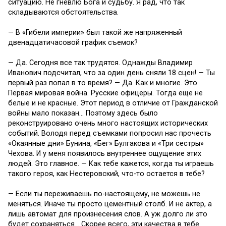
ситуацию. Не гневлю Бога и судьбу. Я рад, что так
складываются обстоятельства.
— В «Гибели империи» был такой же напряженный
двенадцатичасовой график съемок?
— Да. Сегодня все так трудятся. Однажды Владимир
Иванович подсчитал, что за один день сняли 18 сцен! — Ты
первый раз попал в то время? — Да. Как и многие. Это
Первая мировая война. Русские офицеры. Тогда еще не
белые и не красные. Этот период в отличие от Гражданской
войны мало показан… Поэтому здесь было
реконструировано очень много настоящих исторических
событий. Володя перед съемками попросил нас прочесть
«Окаянные дни» Бунина, «Бег» Булгакова и «Три сестры»
Чехова. И у меня появилось внутреннее ощущение этих
людей. Это главное. — Как тебе кажется, когда ты играешь
такого героя, как Нестеровский, что-то остается в тебе?
— Если ты переживаешь по-настоящему, не можешь не
меняться. Иначе ты просто цементный столб. И не актер, а
лишь автомат для произнесения слов. А уж долго ли это
будет сохраняться… Скорее всего, эти качества в тебе