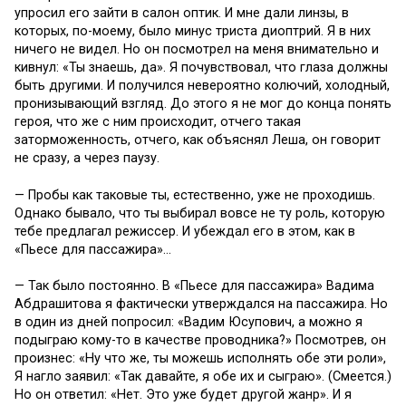
упросил его зайти в салон оптик. И мне дали линзы, в
которых, по-моему, было минус триста диоптрий. Я в них
ничего не видел. Но он посмотрел на меня внимательно и
кивнул: «Ты знаешь, да». Я почувствовал, что глаза должны
быть другими. И получился невероятно колючий, холодный,
пронизывающий взгляд. До этого я не мог до конца понять
героя, что же с ним происходит, отчего такая
заторможенность, отчего, как объяснял Леша, он говорит
не сразу, а через паузу.
— Пробы как таковые ты, естественно, уже не проходишь.
Однако бывало, что ты выбирал вовсе не ту роль, которую
тебе предлагал режиссер. И убеждал его в этом, как в
«Пьесе для пассажира»…
— Так было постоянно. В «Пьесе для пассажира» Вадима
Абдрашитова я фактически утверждался на пассажира. Но
в один из дней попросил: «Вадим Юсупович, а можно я
подыграю кому-то в качестве проводника?» Посмотрев, он
произнес: «Ну что же, ты можешь исполнять обе эти роли»,
Я нагло заявил: «Так давайте, я обе их и сыграю». (Смеется.)
Но он ответил: «Нет. Это уже будет другой жанр». И я