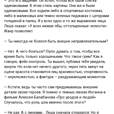
— Это его видение. Он хотел, чтобы все были слегка
одинаковыми. В этом стиль картины. Они же и были
одинаковыми. Все ходили либо в спортивных костюмах,
либо в малиновых или темно-зеленых пиджаках с цепурами
толщиной в палец. И у всех одно и то же выражение лица.
Леша сказал: «У всех низкие лбы, оттопыренные челюсти».
Жанр позволяет.
— Ты никогда не боялся быть внешне непривлекательным?
— Нет. А чего бояться? Глупо думать о том, чтобы все
время быть только хорошеньким. Что такое грим? Как я
говорю, фейс-контроль. Ты вышел, публика тебя увидела,
ахнула. Но если нет ничего другого, через пять минут на
сцене красота становится лиц красивостью, спортивность
— неуклюжестью, а фактура — раздражающим моментом.
— Кстати, ведь ты часто сам придумываешь внешние
детали своих героев. Я помню о темных линзах Иоганна в
фильме Алексея Балабанова «Про уродов и людей».
Случалось, что роль шла именно после этого?
— Не раз. А с линзами… Леша сначала отказался. Но я