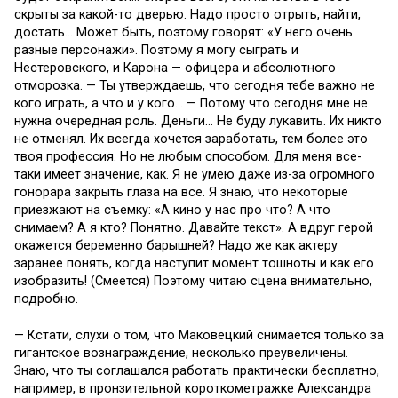
скрыты за какой-то дверью. Надо просто отрыть, найти,
достать… Может быть, поэтому говорят: «У него очень
разные персонажи». Поэтому я могу сыграть и
Нестеровского, и Карона — офицера и абсолютного
отморозка. — Ты утверждаешь, что сегодня тебе важно не
кого играть, а что и у кого… — Потому что сегодня мне не
нужна очередная роль. Деньги… Не буду лукавить. Их никто
не отменял. Их всегда хочется заработать, тем более это
твоя профессия. Но не любым способом. Для меня все-
таки имеет значение, как. Я не умею даже из-за огромного
гонорара закрыть глаза на все. Я знаю, что некоторые
приезжают на съемку: «А кино у нас про что? А что
снимаем? А я кто? Понятно. Давайте текст». А вдруг герой
окажется беременно барышней? Надо же как актеру
заранее понять, когда наступит момент тошноты и как его
изобразить! (Смеется) Поэтому читаю сцена внимательно,
подробно.
— Кстати, слухи о том, что Маковецкий снимается только за
гигантское вознаграждение, несколько преувеличены.
Знаю, что ты соглашался работать практически бесплатно,
например, в пронзительной короткометражке Александра