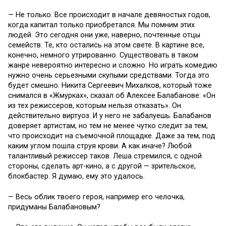
— Не только. Все происходит в начале девяностых годов,
когда капитал только приобретался. Мы помним этих
людей. Это сегодня они уже, наверно, почтенные отцы
семейств. Те, кто остались на этом свете. В картине все,
конечно, немного утрированно. Существовать в таком
жанре невероятно интересно и сложно. Но играть комедию
нужно очень серьезными скупыми средствами. Тогда это
будет смешно. Никита Сергеевич Михалков, который тоже
снимался в «Жмурках», сказал об Алексее Балабанове: «Он
из тех режиссеров, которым нельзя отказать». Он
действительно виртуоз. И у него не забалуешь. Балабанов
доверяет артистам, но тем не менее чутко следит за тем,
что происходит на съемочной площадке. Даже за тем, под
каким углом пошла струя крови. А как иначе? Любой
талантливый режиссер таков. Леша стремился, с одной
стороны, сделать арт-кино, а с другой — зрительское,
блокбастер. Я думаю, ему это удалось.
— Весь облик твоего героя, например его челочка,
придуманы Балабановым?