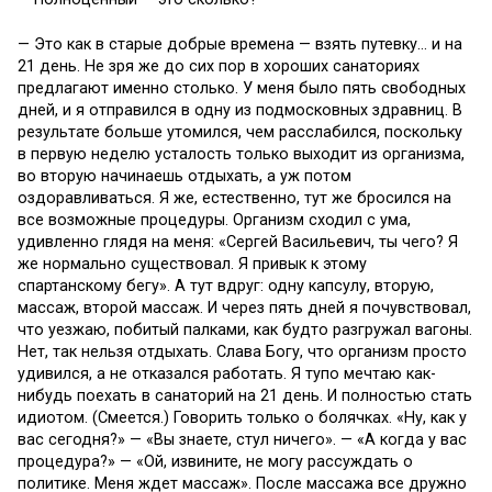
— Это как в старые добрые времена — взять путевку… и на
21 день. Не зря же до сих пор в хороших санаториях
предлагают именно столько. У меня было пять свободных
дней, и я отправился в одну из подмосковных здравниц. В
результате больше утомился, чем расслабился, поскольку
в первую неделю усталость только выходит из организма,
во вторую начинаешь отдыхать, а уж потом
оздоравливаться. Я же, естественно, тут же бросился на
все возможные процедуры. Организм сходил с ума,
удивленно глядя на меня: «Сергей Васильевич, ты чего? Я
же нормально существовал. Я привык к этому
спартанскому бегу». А тут вдруг: одну капсулу, вторую,
массаж, второй массаж. И через пять дней я почувствовал,
что уезжаю, побитый палками, как будто разгружал вагоны.
Нет, так нельзя отдыхать. Слава Богу, что организм просто
удивился, а не отказался работать. Я тупо мечтаю как-
нибудь поехать в санаторий на 21 день. И полностью стать
идиотом. (Смеется.) Говорить только о болячках. «Ну, как у
вас сегодня?» — «Вы знаете, стул ничего». — «А когда у вас
процедура?» — «Ой, извините, не могу рассуждать о
политике. Меня ждет массаж». После массажа все дружно