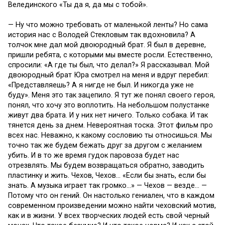
Велединского «Ты да я, да мы с тобой».
— Ну что можно требовать от маленькой ленты? Но сама
история нас с Володей Стекловым так вдохновила? А
толчок мне дал мой двоюродный брат. Я был в деревне,
пришли ребята, с которыми мы вместе росли. Естественно,
спросили: «А где ты был, что делал?» Я рассказывал. Мой
двоюродный брат Юра смотрел на меня и вдруг перебил:
«Представляешь? А я нигде не был. И никогда уже не
буду». Меня это так зацепило. Я тут же понял своего героя,
понял, что хочу это воплотить. На небольшом полустанке
живут два брата. И у них нет ничего. Только собака. И так
тянется день за днем. Невероятная тоска. Этот фильм про
всех нас. Неважно, к какому сословию ты относишься. Мы
точно так же будем бежать друг за другом с желанием
убить. И в то же время гудок паровоза будет нас
отрезвлять. Мы будем возвращаться обратно, заводить
пластинку и жить. Чехов, Чехов… «Если бы знать, если бы
знать. А музыка играет так громко…» — Чехов — везде… —
Потому что он гений. Он настолько гениален, что в каждом
современном произведении можно найти чеховский мотив,
как и в жизни. У всех творческих людей есть свой черный