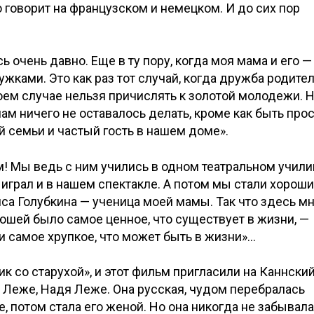
 говорит на французском и немецком. И до сих пор
очень давно. Еще в ту пору, когда моя мама и его —
ками. Это как раз тот случай, когда дружба родите
коем случае нельзя причислять к золотой молодежи. 
ам ничего не оставалось делать, кроме как быть про
 семьи и частый гость в нашем доме».
 Мы ведь с ним учились в одном театральном учили
н играл и в нашем спектакле. А потом мы стали хорош
иса Голубкина — ученица моей мамы. Так что здесь м
юшей было самое ценное, что существует в жизни, —
и самое хрупкое, что может быть в жизни»…
к со старухой», и этот фильм пригласили на Каннски
 Леже, Надя Леже. Она русская, чудом перебралась
, потом стала его женой. Но она никогда не забывала