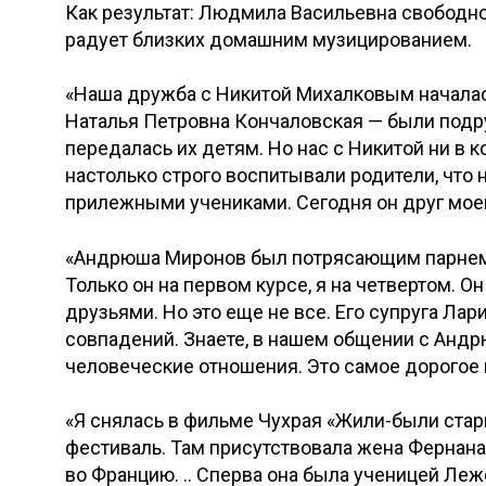
Как результат: Людмила Васильевна свободно
радует близких домашним музицированием.
«Наша дружба с Никитой Михалковым началась 
Наталья Петровна Кончаловская — были подруж
передалась их детям. Но нас с Никитой ни в 
настолько строго воспитывали родители, что н
прилежными учениками. Сегодня он друг моей
«Андрюша Миронов был потрясающим парнем!
Только он на первом курсе, я на четвертом. О
друзьями. Но это еще не все. Его супруга Лар
совпадений. Знаете, в нашем общении с Андр
человеческие отношения. Это самое дорогое 
«Я снялась в фильме Чухрая «Жили-были стари
фестиваль. Там присутствовала жена Фернана
во Францию. .. Сперва она была ученицей Леже