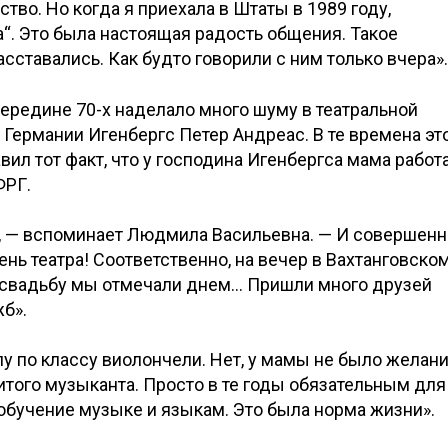
ство. Но когда я приехала в Штаты в 1989 году,
а“. Это была настоящая радость общения. Такое
сставались. Как будто говорили с ним только вчера».
редине 70-х наделало много шуму в театральной
 Германии Игенбергс Петер Андреас. В те времена эт
вил тот факт, что у господина Игенбергса мама работ
ФРГ.
а, — вспоминает Людмила Васильевна. — И совершенн
нь театра! Соответственно, на вечер в Вахтанговско
у свадьбу мы отмечали днем… Пришли много друзей
б».
 по классу виолончели. Нет, у мамы не было желан
нитого музыканта. Просто в те годы обязательным для
обучение музыке и языкам. Это была норма жизни».