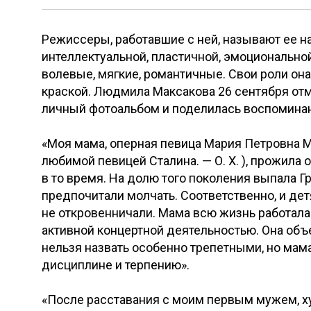
Режиссеры, работавшие с ней, называют ее н
интеллектуальной, пластичной, эмоциональной
волевые, мягкие, романтичные. Свои роли он
краской. Людмила Максакова 26 сентября от
личный фотоальбом и поделилась воспомин
«Моя мама, оперная певица Мария Петровна М
любимой певицей Сталина. — О. Х. ), прожила 
в то время. На долю того поколения выпала Г
предпочитали молчать. Соответственно, и дет
не откровенничали. Мама всю жизнь работала 
активной концертной деятельностью. Она об
нельзя назвать особенно трепетными, но ма
дисциплине и терпению».
«После расставания с моим первым мужем, х