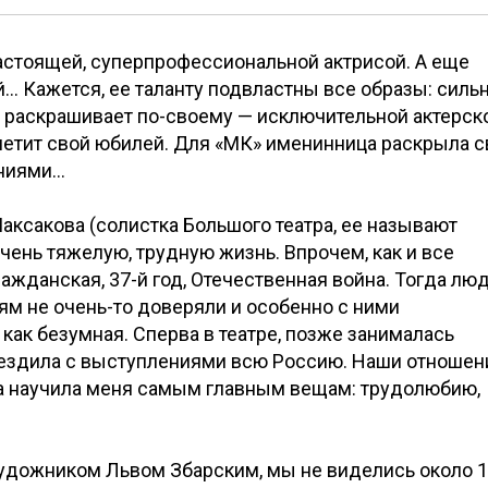
астоящей, суперпрофессиональной актрисой. А еще
… Кажется, ее таланту подвластны все образы: силь
а раскрашивает по-своему — исключительной актерск
метит свой юбилей. Для «МК» именинница раскрыла с
аниями…
аксакова (солистка Большого театра, ее называют
очень тяжелую, трудную жизнь. Впрочем, как и все
ражданская, 37-й год, Отечественная война. Тогда лю
ям не очень-то доверяли и особенно с ними
как безумная. Сперва в театре, позже занималась
ъездила с выступлениями всю Россию. Наши отношен
ма научила меня самым главным вещам: трудолюбию,
удожником Львом Збарским, мы не виделись около 