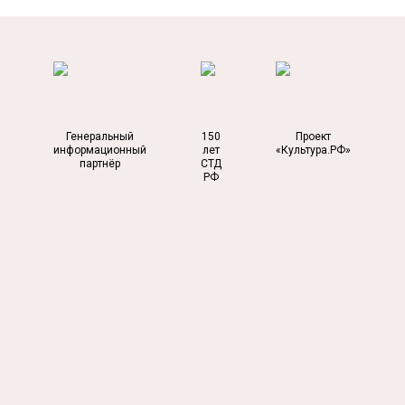
Генеральный
150
Проект
информационный
лет
«Культура.РФ»
партнёр
СТД
РФ