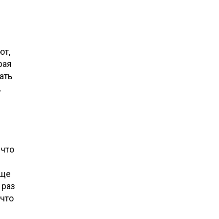
ют,
рая
ать
.
 что
еще
 раз
 что