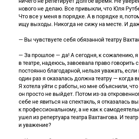
ничего не репетирует долгое время. Не уверена
нового не делаю. Все привыкли, что Юля Рутбе
Что все у меня в порядке. А в порядке я, пот
ищу выходы. Никогда не сижу на месте. И даже
— Вы чувствуете себя обязанной театру Вахта
— За прошлое — да! А сегодня, к сожалению, 
в театре, надеюсь, завоевала право говорить 
постоянно благодарной, нельзя уважать, если
один раз я оказалась должна театру — когда в
Я хотела уйти с работы, но мне объяснили, чт
он просто не выйдет. Потом из-за откровенно
себе не явиться на спектакль, я отказалась вы
к профессиональному, а не как к самодеятель
ушел из репертуара театра Вахтангова. И театр
и уважение?