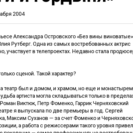
кабря 2004
пьесе Александра Островского «Без вины виноватые»
Юлия Рутберг. Одна из самых востребованных актрис
ино, участвует в телепроектах. Недавно стала продюс
только сценой. Такой характер?
а театр был и домом, и храмом, но еще и монастырем
судьба артиста могла складываться только в предела
ли Роман Виктюк, Петр Фоменко, Гаррик Черняховский
еатре я выпускала по две премьеры в год. Сергей
ка, Максим Суханов — за счет Фоменко и Черняховско
озиции, а работа с режиссерами такого уровня приве
ее поколение — самое профессионально востребован