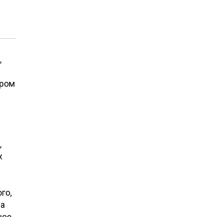
,
ером
,
х
го,
ла
ное.