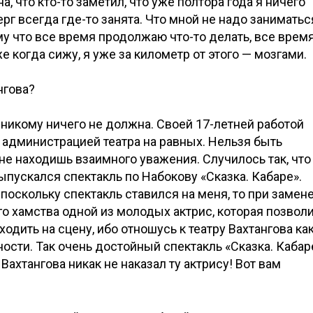
, что кто-то заметил, что уже полтора года я ничего
рг всегда где-то занята. Что мной не надо заниматьс
ому что все время продолжаю что-то делать, все врем
 когда сижу, я уже за километр от этого — мозгами.
нгова?
я никому ничего не должна. Своей 17-летней работой
с администрацией театра на равных. Нельзя быть
 не находишь взаимного уважения. Случилось так, что
ыпускался спектакль по Набокову «Сказка. Кабаре».
о поскольку спектакль ставился на меня, то при замен
го хамства одной из молодых актрис, которая позвол
ходить на сцену, ибо отношусь к театру Вахтангова ка
ности. Так очень достойный спектакль «Сказка. Кабар
 Вахтангова никак не наказал ту актрису! Вот вам