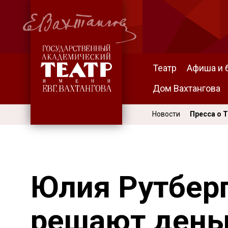
Театр
Афиша и 
Дом Вахтангова
Новости
Пресса о 
Юлия Рутберг
решают день