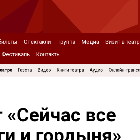
билеты
Спектакли
Труппа
Медиа
Визит в театр
Фестиваль
Контакты
Театре
Газета
Видео
Книги театра
Аудио
Онлайн-транс
 «Сейчас все
ги и гордыня»