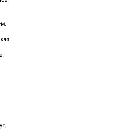
ем.
екая
м
е:
е
е
уг,