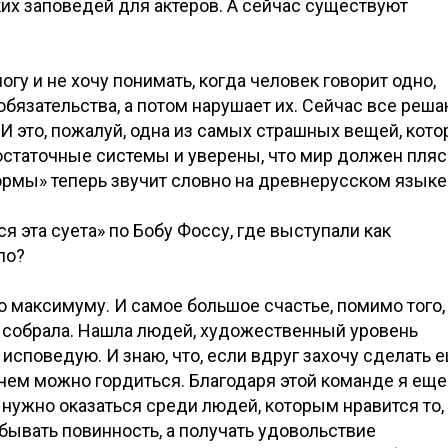
ких заповедей для актеров. А сейчас существуют
огу и не хочу понимать, когда человек говорит одно,
 обязательства, а потом нарушает их. Сейчас все реша
 И это, пожалуй, одна из самых страшных вещей, кото
остаточные системы и уверены, что мир должен пляс
ормы» теперь звучит словно на древнерусском языке
я эта суета» по Бобу Фоссу, где выступали как
ло?
о максимуму. И самое большое счастье, помимо того,
 я собрала. Нашла людей, художественный уровень
 исповедую. И знаю, что, если вдруг захочу сделать 
, чем можно гордиться. Благодаря этой команде я еще
 нужно оказаться среди людей, которым нравится то,
тбывать повинность, а получать удовольствие