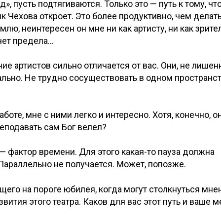
», пусть подтягиваются. Только это — путь к тому, чт
мик Чехова откроет. Это более продуктивно, чем делат
емлю, неинтересен он мне ни как артисту, ни как зрите
 нет предела…
ие артистов сильно отличается от вас. Они, не лише
ально. Не трудно сосуществовать в одном пространс
боте, мне с ними легко и интересно. Хотя, конечно, о
реподавать сам Бог велел?
 — фактор времени. Для этого какая-то пауза должна
 Параллельно не получается. Может, попозже.
ящего на пороге юбилея, когда могут столкнуться мне
вития этого театра. Каков для вас этот путь и ваше м