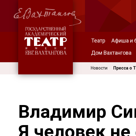
Театр
Афиша и 
Дом Вахтангова
Новости
Пресса о 
Владимир Си
Я человек не