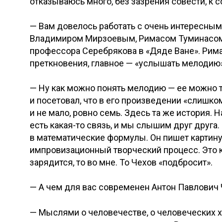
отказываюсь много, без зазрения совести, к с
— Вам довелось работать с очень интересн
Владимиром Мирзоевым, Римасом Туминасом 
профессора Серебрякова в «Дяде Ване». Рима
преткновения, главное — «услышать мелодию»
— Ну как можно понять мелодию — ее можно т
и посетовал, что в его произведении «слишком
и не мало, ровно семь. Здесь та же история. Н
есть какая-то связь, и мы слышим друг друга
в математические формулы. Он пишет картину,
импровизационный творческий процесс. Это к
зарядится, то во мне. То Чехов «подбросит».
— А чем для вас современен Антон Павлович
— Мыслями о человечестве, о человеческих хар