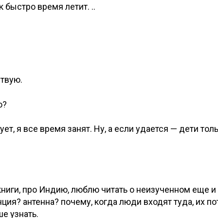
к быстро время летит. ..
ствую.
о?
т, я все время занят. Ну, а если удается — дети толь
ниги, про Индию, люблю читать о неизученном еще и
ция? антенна? почему, когда люди входят туда, их п
е узнать.