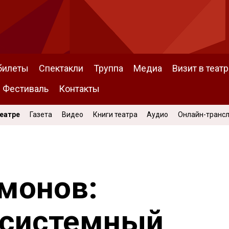
билеты
Спектакли
Труппа
Медиа
Визит в театр
Фестиваль
Контакты
Театре
Газета
Видео
Книги театра
Аудио
Онлайн-транс
монов:
 системный