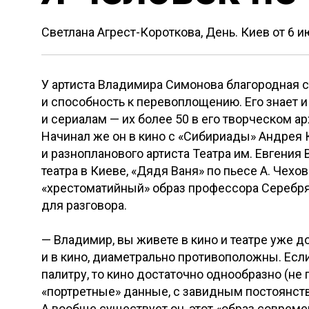
Светлана Агрест-Короткова, День. Киев от
6 и
У артиста Владимира Симонова благородная ст
и способность к перевоплощению. Его знает
и сериалам — их более 50 в его творческом а
Начинал же он в кино с «Сибириады» Андрея К
и разнопланового артиста Театра им. Евгения 
театра в Киеве, «Дядя Ваня» по пьесе А. Чех
«хрестоматийный» образ профессора Серебря
для разговора.
— Владимир, вы живете в кино и театре уже д
и в кино, диаметрально противоположны. Если
палитру, то кино достаточно однообразно (не 
«портретные» данные, с завидным постоянств
А вообще существует он, этот «образ совреме