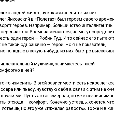
олько людей живет, ну как «вычленить» из них
лег Янковский в «Полетах» был героем своего времен
 творят героев. Например, большинство интеллигентны
 персонажем. Времена меняются, не могут определи
есть один герой — Робин Гуд. И то сейчас его пытают
 не такой однозначно — герой. Но я не показатель,
пно попадаю в какую-нибудь из них, быстро выскакив
ривлекательный мужчина, занимаетесь такой
омфортно в ней?
то-то изменить. В этой зависимости есть некое легко
ссера или пьесу, чувствую себя в связи с этим не оч
 друзьями. Пусть это эфемерная, но уже независимос
ть, отсюда — комфорт. Конечно, устаешь, хочется, чт
. Устаешь, но это уже «тяжелая радость». То же и в кин