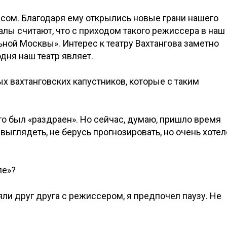
сом. Благодаря ему открылись новые грани нашего
ралы считают, что с приходом такого режиссера в наш
льной Москвы». Интерес к театру Вахтангова заметно
дня наш театр являет.
х вахтанговских капустников, которые с таким
го был «раздраен». Но сейчас, думаю, пришло время
т выглядеть, не берусь прогнозировать, но очень хоте
ле»?
яли друг друга с режиссером, я предпочел паузу. Не