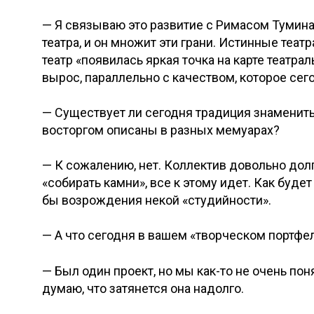
— Я связываю это развитие с Римасом Тумина
театра, и он множит эти грани. Истинные теат
театр «появилась яркая точка на карте театра
вырос, параллельно с качеством, которое сего
— Существует ли сегодня традиция знамениты
восторгом описаны в разных мемуарах?
— К сожалению, нет. Коллектив довольно дол
«собирать камни», все к этому идет. Как буде
бы возрождения некой «студийности».
— А что сегодня в вашем «творческом портфе
— Был один проект, но мы как-то не очень пон
думаю, что затянется она надолго.