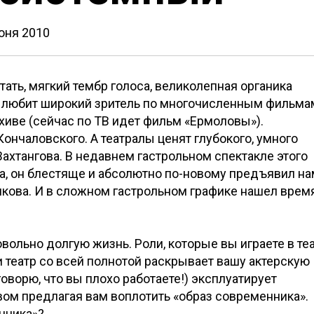
юня 2010
ать, мягкий тембр голоса, великолепная органика
 и любит широкий зритель по многочисленным фильма
рхиве (сейчас по ТВ идет фильм «Ермоловы»).
ончаловского. А театралы ценят глубокого, умного
Вахтангова. В недавнем гастрольном спектакле этого
ова, он блестяще и абсолютно по-новому предъявил н
кова. И в сложном гастрольном графике нашел врем
овольно долгую жизнь. Роли, которые вы играете в те
 театр со всей полнотой раскрывает вашу актерскую
говорю, что вы плохо работаете!) эксплуатирует
ом предлагая вам воплотить «образ современника».
нника»?