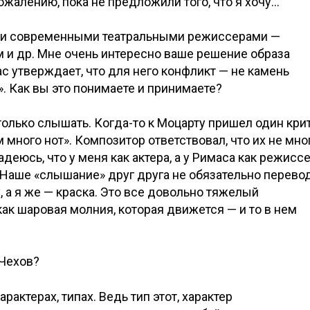
ожалению, пока не предложили того, что я хочу…
ыми современными театральными режиссерами —
и др. Мне очень интересно ваше решение образа
с утверждает, что для него конфликт — не камень
. Как вы это понимаете и принимаете?
олько слышать. Когда-то к Моцарту пришел один кри
 много нот». Композитор ответствовал, что их не мно
адеюсь, что у меня как актера, а у Римаса как режисс
. Наше «слышание» друг друга не обязательно перево
 а я же — краска. Это все довольно тяжелый
ак шаровая молния, которая движется — и то в нем
 Чехов?
актерах, типах. Ведь тип этот, характер