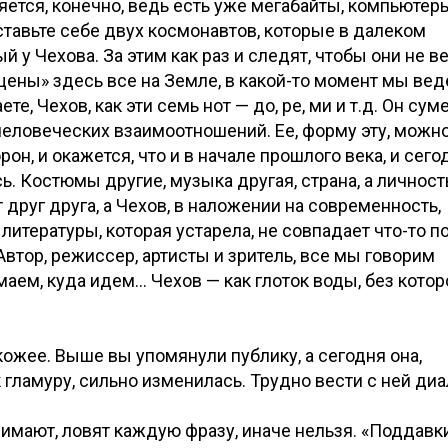
ется, конечно, ведь есть уже мегабайты, компьютеры
дставьте себе двух космонавтов, которые в далеком
й у Чехова. За этим как раз и следят, чтобы они не в
пущены» здесь все на Земле, в какой-то момент мы ве
те, Чехов, как эти семь нот — до, ре, ми и т.д. Он сум
еловеческих взаимоотношений. Ее, форму эту, можн
рон, и окажется, что и в начале прошлого века, и сего
сь. Костюмы другие, музыка другая, страна, а личност
друг друга, а Чехов, в наложении на современность,
литературы, которая устарела, не совпадает что-то п
Автор, режиссер, артисты и зритель, все мы говорим
маем, куда идем… Чехов — как глоток воды, без котор
ожее. Выше вы упомянули публику, а сегодня она,
гламуру, сильно изменилась. Трудно вести с ней диа
онимают, ловят каждую фразу, иначе нельзя. «Поддавк