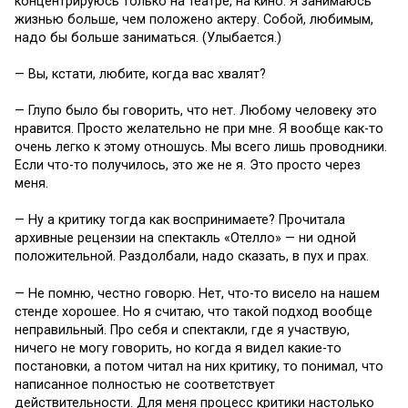
концентрируюсь только на театре, на кино. Я занимаюсь
жизнью больше, чем положено актеру. Собой, любимым,
надо бы больше заниматься. (Улыбается.)
— Вы, кстати, любите, когда вас хвалят?
— Глупо было бы говорить, что нет. Любому человеку это
нравится. Просто желательно не при мне. Я вообще как-то
очень легко к этому отношусь. Мы всего лишь проводники.
Если что-то получилось, это же не я. Это просто через
меня.
— Ну а критику тогда как воспринимаете? Прочитала
архивные рецензии на спектакль «Отелло» — ни одной
положительной. Раздолбали, надо сказать, в пух и прах.
— Не помню, честно говорю. Нет, что-то висело на нашем
стенде хорошее. Но я считаю, что такой подход вообще
неправильный. Про себя и спектакли, где я участвую,
ничего не могу говорить, но когда я видел какие-то
постановки, а потом читал на них критику, то понимал, что
написанное полностью не соответствует
действительности. Для меня процесс критики настолько