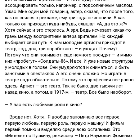
ассоциировать только, например, с подсолнечным маслом.
Ужас. Мне один мой товарищ, актер, сказал, что после того,
как он снялся в рекламе, ему три года не звонили. А как
только он приходил куда-нибудь, слышал: «А, да это ж?»
Хотя сейчас и это стерлось. А зря. Ведь исчезает какая-то
грань между восприятием актера зрителем. Но каждый
выбирает свой путь. К нам молодые артисты приходят в
театр, год, два, три поработают — и уходят. Почему?
Потому что они понимают: еще немного посидят — и мимо
них «пробегут» «Солдаты-86». И все. И уже новые структуры
у молодых в голове. Они умудряются и сниматься, и быть
занятыми в спектаклях. А это очень сложно. Но играть в
театре надо обязательно. Потому что профессия все равно
здесь. Артист — это театр. Так не было: две тысячи лет
назад кино, а потом, в 1917-м, — театр. Все было наоборот.
— У вас есть любимые роли в кино?
— Вроде нет. Хотя… Я вообще запоминаю все первое:
первую любовь, первую роль, первую машину! И фильм
первый помню и выделяю среди всех остальных. Это
«Метель» по Пушкину, режиссер — Петр Наумович Фоменко.