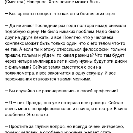
(Смеется.) Наверное. Хотя всякое может быть.
— Все артисты говорят, что как огня боятся этих сцен.
— Да не знаю! Последний раз года полтора назад снимали
подобную сцену. Не было никаких проблем. Надо было
друг на друге лежать, и все. Понятно, что у человека
комплекс может быть только один: что с его телом что-то
не так. А если ты к этому относишься философски: голыми
пришли, голыми и уйдем, то какая разница? Что там будет
через четыре миллиарда лет и кому нужны будут эти диски
с фильмами? Сейчас земля сместится с оси на
полкилометра, и все закончится в одну секунду. И все
переживания становятся такими мелкими.
— Вы случайно не разочаровались в своей профессии?
— Я — нет. Правда, она уже потеряла все границы. Сейчас
очень много непрофессионалов и в кино, и в театре. В кино
особенно. Это плохо.
— Простите за глупый вопрос, но всегда очень интересно,
почему человек, а особенно мужчина, желает стать