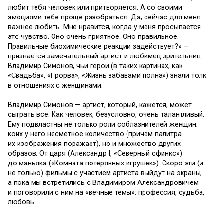
любит тебя человек или притворяется. А со своими
эмоциями тебе проще разобраться. Да, сейчас для меня
важнее любить. Мне нравится, когда у меня просыпается
это чувство. Оно очень приятное. Оно правильное.
Правильные биохимические реакции задействует?» —
признается замечательный артист и любимец зрительниц
Владимир Симонов, чьи герои (в таких картинах, как
«Свадьба», «Прорва», «Жизнь забавами полна») знали толк
в отношениях с женщинами.
Владимир Симонов — артист, который, кажется, может
сыграть все. Как человек, безусловно, очень талантливый.
Ему подвластны не только роли соблазнителей женщин,
коих у него несметное количество (причем палитра
их изображения поражает), но и множество других
образов. От царя (Александр I, «Северный сфинкс»)
до маньяка («Комната потерянных игрушек»). Скоро эти (и
не только) фильмы с участием артиста выйдут на экраны,
а пока мы встретились с Владимиром Александровичем
и поговорили с ним на «вечные темы»: профессия, судьба,
любовь.