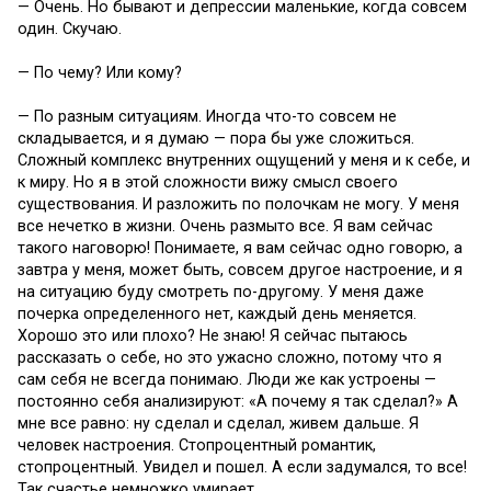
— Очень. Но бывают и депрессии маленькие, когда совсем
один. Скучаю.
— По чему? Или кому?
— По разным ситуациям. Иногда что-то совсем не
складывается, и я думаю — пора бы уже сложиться.
Сложный комплекс внутренних ощущений у меня и к себе, и
к миру. Но я в этой сложности вижу смысл своего
существования. И разложить по полочкам не могу. У меня
все нечетко в жизни. Очень размыто все. Я вам сейчас
такого наговорю! Понимаете, я вам сейчас одно говорю, а
завтра у меня, может быть, совсем другое настроение, и я
на ситуацию буду смотреть по-другому. У меня даже
почерка определенного нет, каждый день меняется.
Хорошо это или плохо? Не знаю! Я сейчас пытаюсь
рассказать о себе, но это ужасно сложно, потому что я
сам себя не всегда понимаю. Люди же как устроены —
постоянно себя анализируют: «А почему я так сделал?» А
мне все равно: ну сделал и сделал, живем дальше. Я
человек настроения. Стопроцентный романтик,
стопроцентный. Увидел и пошел. А если задумался, то все!
Так счастье немножко умирает.