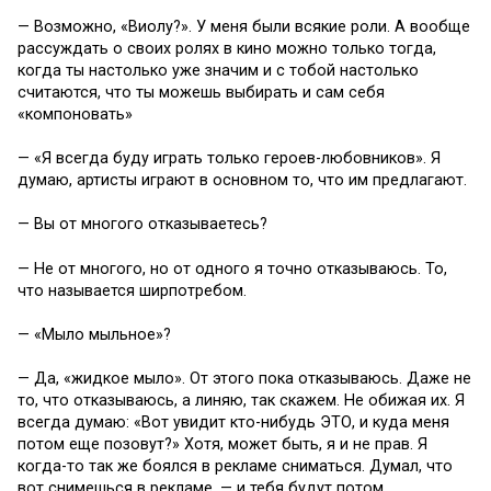
— Возможно, «Виолу?». У меня были всякие роли. А вообще
рассуждать о своих ролях в кино можно только тогда,
когда ты настолько уже значим и с тобой настолько
считаются, что ты можешь выбирать и сам себя
«компоновать»
— «Я всегда буду играть только героев-любовников». Я
думаю, артисты играют в основном то, что им предлагают.
— Вы от многого отказываетесь?
— Не от многого, но от одного я точно отказываюсь. То,
что называется ширпотребом.
— «Мыло мыльное»?
— Да, «жидкое мыло». От этого пока отказываюсь. Даже не
то, что отказываюсь, а линяю, так скажем. Не обижая их. Я
всегда думаю: «Вот увидит кто-нибудь ЭТО, и куда меня
потом еще позовут?» Хотя, может быть, я и не прав. Я
когда-то так же боялся в рекламе сниматься. Думал, что
вот снимешься в рекламе, — и тебя будут потом