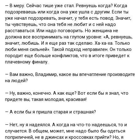
— В меру. Сейчас тише уже стал. Ревнуешь когда? Когда
подозреваешь или когда она уже ушла с другим. Если ты
уже начал подозревать, значит, у тебя есть повод. Значит,
ты чувствуешь, что она тебя не любит и с ней надо
расставаться. Или надо поговорить. Но женщина не
должна все воспринимать на глупом уровне: «А, ревнуешь,
значит, любишь. И я еще раз так сделаю. Ха-ха-ха. Только
люби меня сильней». Такой подход неправилен. Он только
породит еще больше конфликтов, что в итоге приведет к
плачевному финалу.
— Вам важно, Владимир, какое вы впечатление производите
на людей?
— Ну, важно, конечно. А как еще? Вот если бы я знал, что
придете вы, такая молодая, красивая!
— А если бы я пришла старая и страшная?
— Нет, ну я надеялся. А когда на что-то надеешься, то и
случается. В общем, может, мне надо было бы одеться
поприличней, не в джинсах и кроссовках прийти? Но, я