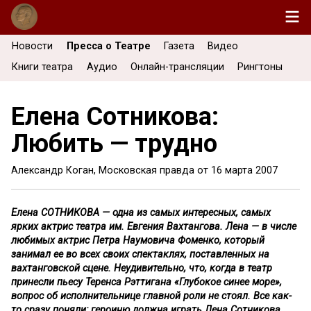
Новости
Пресса о Театре
Газета
Видео
Книги театра
Аудио
Онлайн-трансляции
Рингтоны
Елена Сотникова:
Любить — трудно
Александр Коган, Московская правда от
16 марта 2007
Елена СОТНИКОВА — одна из самых интересных, самых
ярких актрис театра им. Евгения Вахтангова. Лена — в числе
любимых актрис Петра Наумовича Фоменко, который
занимал ее во всех своих спектаклях, поставленных на
вахтанговской сцене. Неудивительно, что, когда в театр
принесли пьесу Теренса Рэттигана «Глубокое синее море»,
вопрос об исполнительнице главной роли не стоял. Все как-
то сразу поняли: героиню должна играть Лена Сотникова.