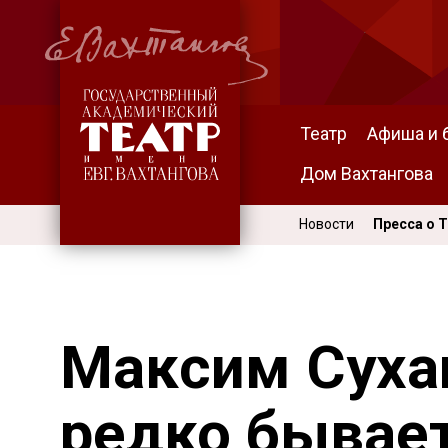
Театр
Афиша и 
Дом Вахтангова
Новости
Пресса о 
Максим Суха
редко бывае