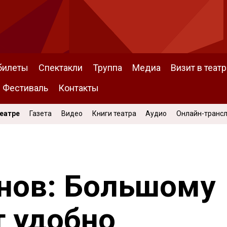
билеты
Спектакли
Труппа
Медиа
Визит в театр
Фестиваль
Контакты
Театре
Газета
Видео
Книги театра
Аудио
Онлайн-транс
нов: Большому
т удобно