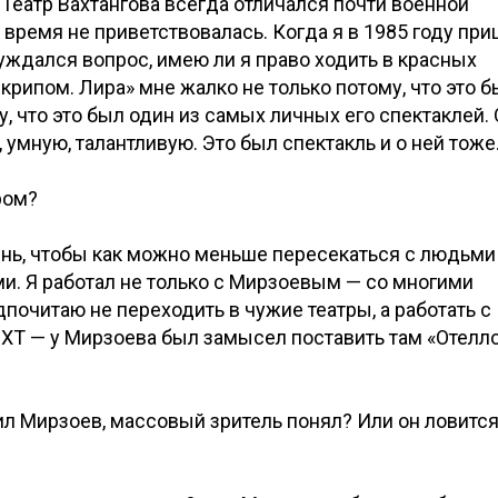
 Театр Вахтангова всегда отличался почти военной
 время не приветствовалась. Когда я в 1985 году пр
суждался вопрос, имею ли я право ходить в красных
крипом. Лира» мне жалко не только потому, что это 
, что это был один из самых личных его спектаклей.
 умную, талантливую. Это был спектакль и о ней тоже
ром?
знь, чтобы как можно меньше пересекаться с людьми
и. Я работал не только с Мирзоевым — со многими
очитаю не переходить в чужие театры, а работать с
МХТ — у Мирзоева был замысел поставить там «Отелло
вил Мирзоев, массовый зритель понял? Или он ловится