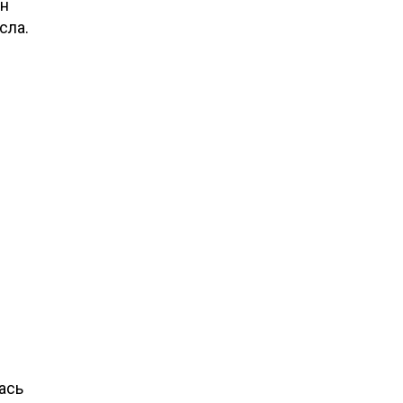
ен
сла.
ась