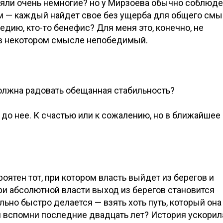
няли очень немногие? но у Мирзоева обычно соблюд
 — каждый найдет свое без ущерба для общего смы
медию, кто-то бенефис? Для меня это, конечно, не
и в некотором смысле непобедимый.
олжна радовать обещанная стабильность?
ь до нее. К счастью или к сожалению, но в ближайшее
ятен тот, при котором власть выйдет из берегов и
ри абсолютной власти выход из берегов становится
ьно быстро делается — взять хоть путь, который она
и вспомни последние двадцать лет? История ускорил