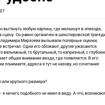
007
 вытянуть любую картину, где мелькнул в эпизоде,
а сцену. Он равно органичен в шекспировской трагед
х Владимира Мирзоева вызывали полярные оценки,
не встречал. Одни его обожают, другие ужасаются.
то вальяжный, то брутальный, то капризный, с глубок
ает общее внимание везде, где появляется. В его
и понимаете, адреса я тут не назову, но сочетание
о или крупного размера?
— я ничего подобного не имел в виду. А что, возникаю