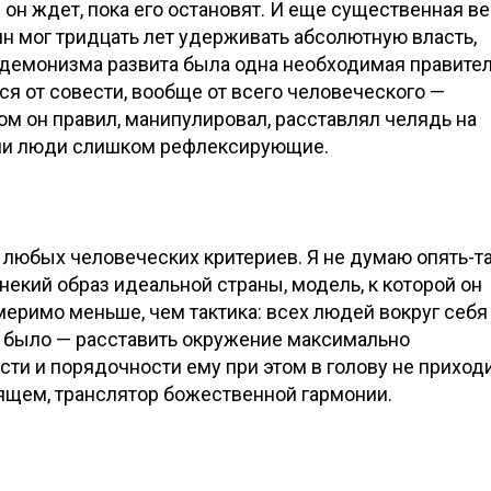
 он ждет, пока его остановят. И еще существенная в
лин мог тридцать лет удерживать абсолютную власть,
до демонизма развита была одна необходимая правите
ся от совести, вообще от всего человеческого —
ром он правил, манипулировал, расставлял челядь на
 Они люди слишком рефлексирующие.
т любых человеческих критериев. Я не думаю опять-та
 некий образ идеальной страны, модель, к которой он
змеримо меньше, чем тактика: всех людей вокруг себя
о было — расставить окружение максимально
ти и порядочности ему при этом в голову не приход
оящем, транслятор божественной гармонии.