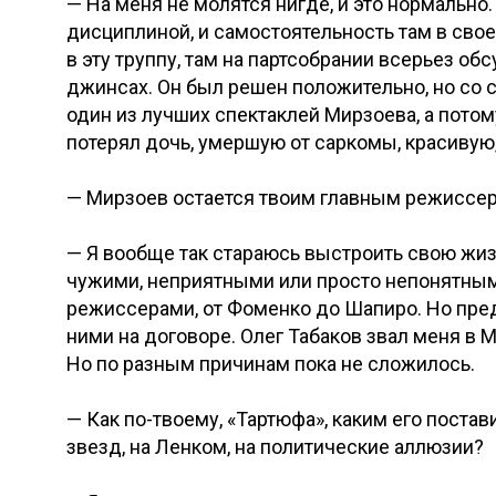
— На меня не молятся нигде, и это нормально.
дисциплиной, и самостоятельность там в свое
в эту труппу, там на партсобрании всерьез об
джинсах. Он был решен положительно, но со с
один из лучших спектаклей Мирзоева, а потому
потерял дочь, умершую от саркомы, красивую,
— Мирзоев остается твоим главным режиссе
— Я вообще так стараюсь выстроить свою жи
чужими, неприятными или просто непонятным
режиссерами, от Фоменко до Шапиро. Но предп
ними на договоре. Олег Табаков звал меня в 
Но по разным причинам пока не сложилось.
— Как по-твоему, «Тартюфа», каким его поста
звезд, на Ленком, на политические аллюзии?