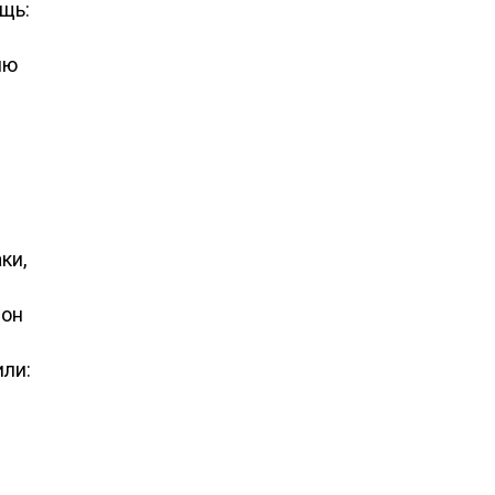
ещь:
лю
ки,
 он
или: