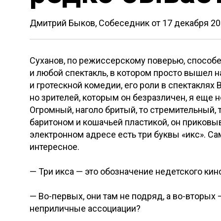
Дмитрий Быков, Собеседник от
17 декабря 2
Суханов, по режиссерскому поверью, способен
и любой спектакль, в котором просто вышел н
и гротескной комедии, его роли в спектакля
но зрителей, которым он безразличен, я еще 
Огромный, наголо бритый, то стремительный, 
баритоном и кошачьей пластикой, он приковыв
электронном адресе есть три буквы «икс». Сам
интересное.
— Три икса — это обозначение недетского кин
— Во-первых, они там не подряд, а во-вторых 
неприличные ассоциации?