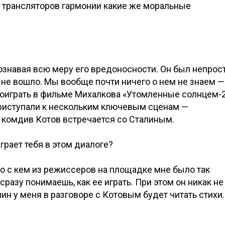
у трансляторов гармонии какие же моральные
ознавая всю меру его вредоносности. Он был непрост
е не вошло. Мы вообще почти ничего о нем не знаем —
 доиграть в фильме Михалкова «Утомленные солнцем-2
приступали к нескольким ключевым сценам —
 комдив Котов встречается со Сталиным.
грает тебя в этом диалоге?
ло с кем из режиссеров на площадке мне было так
сразу понимаешь, как ее играть. При этом он никак не
ин у меня в разговоре с Котовым будет читать стихи.