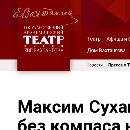
Театр
Афиша и 
Дом Вахтангова
Новости
Пресса о 
Максим Суха
без компаса 