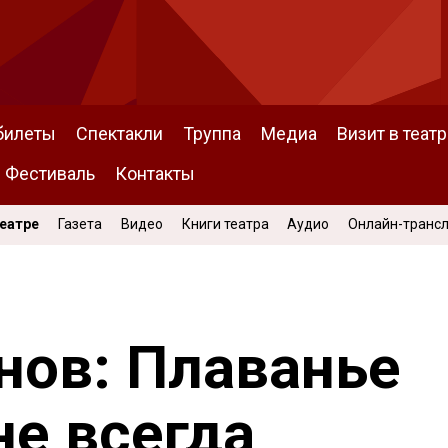
билеты
Спектакли
Труппа
Медиа
Визит в театр
Фестиваль
Контакты
Театре
Газета
Видео
Книги театра
Аудио
Онлайн-транс
нов: Плаванье
не всегда