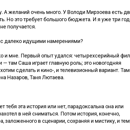
огу. А желаний очень много. У Володи Мирзоева есть д
ь. Но это требует большого бюджета. И я уже три год
 не получается.
 с далеко идущими намерениями?
ко и мне. Первый опыт удался: четырехсерийный фи
и — там Саша играет главную роль; это новогодняя
отим сделать и кино-, и телевизионный вариант. Там
на Назаров, Таня Лютаева.
т тебя эта история или нет, парадоксальна она или
ахотел в ней сниматься. Потом история, конечно,
, заложенного в сценарии, сохраняя и мистику, и тем