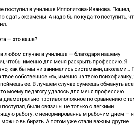
к не поступил в училище Ипполитова-Иванова. Пошел,
ло сдать экзамены. А надо было куда-то поступить, ч
ил.
ота — это ваше?
 в любом случае в училище — благодаря нашему
юч, чтобы именно для меня раскрыть профессию. Я
авно, как бы мы ни занимались системами, школами… 
на твое собственное «я», именно на твою психофизику,
 поймешь ее. В лучшем случае сумеешь обмануть все
 что моему педагогу удалось для меня профессию
а диаметрально противоположное по сравнению с тем
я поступал, были связаны не только с легкими
стоящую работу: с ненормированным рабочим днем — я
ту можно выбирать. А потом уже стали важны другие