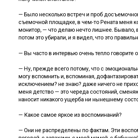
— Было несколько встреч и проб досъемочног
съемочной площадке, в чем-то Рената меня к
монитор, — что делаю нечто лишнее. Бывало, 
потом это убирали, и я видел, что это правильн
— Вы часто в интервью очень тепло говорите 
— Ну, прежде всего потому, что с эмоциональн
могу вспомнить и, вспоминая, дофантазироват
исключением? не знаю? даже ничего не прихо
меня детство — это череда состояний, сменя
наносит никакого ущерба ни нынешнему сост
— Какое самое яркое из воспоминаний?
— Они не распределены по фактам. Эти восп
погодой, с запахами, с моей мамой, с бабушко