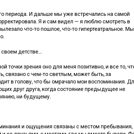
о периода. И дальше мы уже встречались на самой
орректировала. Я и сам видел — я люблю смотреть в
вылезало что-то пошлое, что-то гипертеатральное. Мы
о.
о своем детстве…
ой точки зрения оно для меня позитивно, и все то, чт
ь, связано с чем-то светлым, может быть, за
дит в голову, что бы омрачало мои воспоминания. Д
ющих друг друга, когда состояние предыдущее не
оянию, ни будущему.
оминания и ощущения связаны с местом пребывания, 
й и ее друзьями, с местами, где мы вместе бывали. Ф