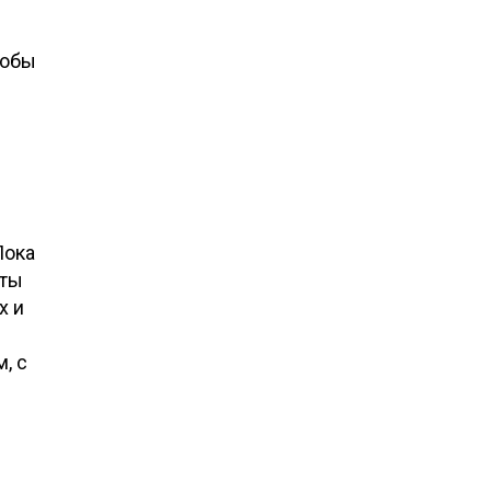
тобы
Пока
 ты
х и
, с