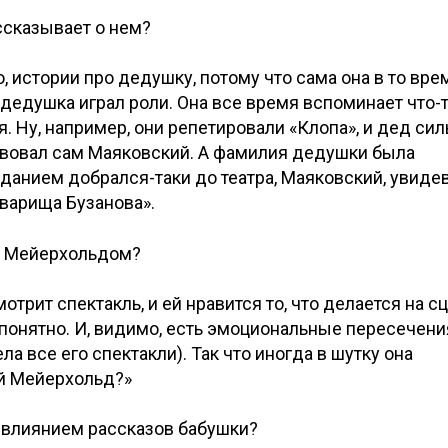
ссказывает о нем?
о, истории про дедушку, потому что сама она в то вре
 дедушка играл роли. Она все время вспоминает что-т
я. Ну, например, они репетировали «Клопа», и дед сил
твовал сам Маяковский. А фамилия дедушки была
данием добрался-таки до театра, Маяковский, увиде
оварища Бузанова».
с Мейерхольдом?
трит спектакль, и ей нравится то, что делается на сц
нь понятно. И, видимо, есть эмоциональные пересечени
ла все его спектакли). Так что иногда в шутку она
й Мейерхольд?»
д влиянием рассказов бабушки?