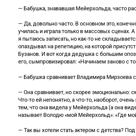
— Бабушка, знававшая Мейерхольда, часто ра
— Да, довольно часто. В основном это, конечн
училась и играла только в массовых сценах. А
я пытаюсь записать, но как-то не складываетс
опаздывал на репетицию, на которой присутс
Бузанов. И вот когда дедушка с большим опоз
его, сымпровизировал: «Начинаем заново с т
— Бабушка сравнивает Владимира Мирзоева 
— Она сравнивает, но скорее эмоционально: смо
Что-то ей непонятно, а что-то, наоборот, оче
тем, что она видела у Мейерхольда (а она виде
называет Володю «мой Мейерхольд»: «Где мо
— Так вы хотели стать актером с детства? По