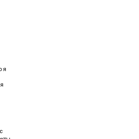
о я
ля
с
акты