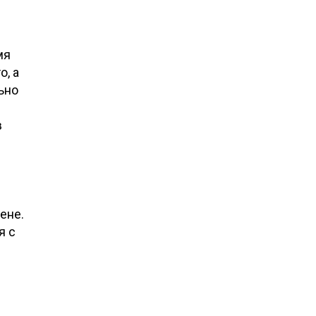
мя
о, а
ьно
в
ене.
я с