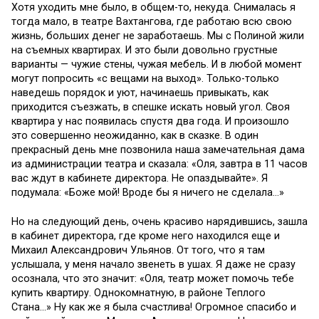
Хотя уходить мне было, в общем-то, некуда. Снималась я
тогда мало, в театре Вахтангова, где работаю всю свою
жизнь, больших денег не заработаешь. Мы с Полиной жили
на съемных квартирах. И это были довольно грустные
варианты — чужие стены, чужая мебель. И в любой момент
могут попросить «с вещами на выход». Только-только
наведешь порядок и уют, начинаешь привыкать, как
приходится съезжать, в спешке искать новый угол. Своя
квартира у нас появилась спустя два года. И произошло
это совершенно неожиданно, как в сказке. В один
прекрасный день мне позвонила наша замечательная дама
из администрации театра и сказала: «Оля, завтра в 11 часов
вас ждут в кабинете директора. Не опаздывайте». Я
подумала: «Боже мой! Вроде бы я ничего не сделала…»
Но на следующий день, очень красиво нарядившись, зашла
в кабинет директора, где кроме него находился еще и
Михаил Александрович Ульянов. От того, что я там
услышала, у меня начало звенеть в ушах. Я даже не сразу
осознала, что это значит: «Оля, театр может помочь тебе
купить квартиру. Однокомнатную, в районе Теплого
Стана…» Ну как же я была счастлива! Огромное спасибо и