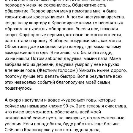
периоде у меня не сохранилось. Общежитие есть
общежитие. Первое время мама помогала мне, я была
«зажиточным крестьянином». А потом наступили времена,
когда нашу квартиру в Красноярске каким-то непонятным
образом четырежды обворовали. Унесли все, включая
ковры. Фарфоровые сервизы, которые не могли вынести,
растоптали в крошку. В общем, покуражились, как могли.
Обчистили даже морозильную камеру, где мама на зиму
замораживала ягоды. Я не знаю, кто были эти люди,
их не нашли. Потом заболел дедушка, мамин папа. Мама
забрала его из деревни, дедушка умирал у нее на руках
в течение года. (Жестким голосом.) Умирать нынче дорого,
поэтому лучше это делать быстро. Вот в результате всех
этих невеселых событий благополучие моей семьи
пошатнулось.
А скоро наступили и вовсе «чудесные» годы, которые
сейчас мы называем «лихие 90-е». Зато теперь я счастлива,
что имею возможность обеспечить всей моей
немаленькой семье пусть не шикарные, но замечательные
условия. Если понадобится, буду работать еще больше.
Сейчас в Красноярске у нас есть чудная дача,