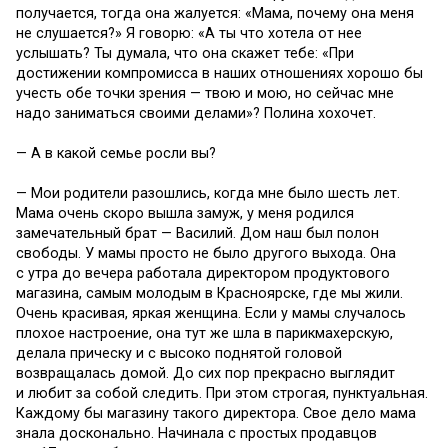
получается, тогда она жалуется: «Мама, почему она меня
не слушается?» Я говорю: «А ты что хотела от нее
услышать? Ты думала, что она скажет тебе: «При
достижении компромисса в наших отношениях хорошо бы
учесть обе точки зрения — твою и мою, но сейчас мне
надо заниматься своими делами»? Полина хохочет.
— А в какой семье росли вы?
— Мои родители разошлись, когда мне было шесть лет.
Мама очень скоро вышла замуж, у меня родился
замечательный брат — Василий. Дом наш был полон
свободы. У мамы просто не было другого выхода. Она
с утра до вечера работала директором продуктового
магазина, самым молодым в Красноярске, где мы жили.
Очень красивая, яркая женщина. Если у мамы случалось
плохое настроение, она тут же шла в парикмахерскую,
делала прическу и с высоко поднятой головой
возвращалась домой. До сих пор прекрасно выглядит
и любит за собой следить. При этом строгая, пунктуальная.
Каждому бы магазину такого директора. Свое дело мама
знала досконально. Начинала с простых продавцов