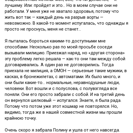
лучшему. Или: пройдет и это… Но в моем случае они не
работали. У меня уже не хватало здоровья, потому что
жить вот так — каждый день на разрыв аорты —
невозможно. В какой-то момент испугалась, что однажды я
просто не проснусь, меня не станет…
Я пыталась бороться какими-то доступными мне
способами. Несколько раз по моей просьбе соседи
вызывали милицию. Приезжал наряд, но «другая сторона»
эту проблему легко решала — как-то они там между собой
договаривались. А один раз не договорились. Тогда
приехала не милиция, а ОМОН — серьезные такие мужики, в
касках, в бронежилетах, с автоматами. Их было много, и
они были какие-то… нормальные, неравнодушные люди,
человеки. Вот вошли и с полуслова, с полувзгляда все
поняли. Они его просто забрали с собой. И на третий день
он вернулся шелковый — испугался. Знаете, я была рада.
Потому что потом уже этот кошмар не повторялся. Но,
видимо, тогда же в нашей совместной жизни мы прошли
крайнюю точку.
Очень скоро я забрала Полину и ушла от него навсегда.