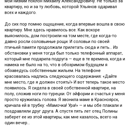
мой низкий поклон Михаилу Александровичу. Не только за
квартиру, но и за ту любовь, которой Ульянов одаривал
всех и каждого.
До сих пор помню ощущение, когда впервые вошла в свою
квартиру. Мне здесь нравилось все. Как вскоре
выяснилось, дом построили на том месте, где когда-то
давно росли соловьиные рощи. И соловьи по своей
птичьей памяти продолжали прилетать сюда и петь… Из
обстановки у меня тогда был только телефонный аппарат,
который мне подарила подруга — еще в те времена, когда и
намека не было на то, что в обозримом будущем я
обзаведусь собственным жильем. На телефоне
красовалась надпись следующего содержания: «Дайте
мне место, где я должен стоять!» И вот теперь такое место
появилось. Я сидела в своей собственной квартире, на
полу, сложив ноги по-турецки. От эйфории и счастья у меня
просто кружилась голова. Я звонила маме в Красноярск,
кричала ей в трубку: «Мамочка! Ура!» — и мы обе плакали и
поздравляли друг друга. А спустя пять лет отец Полины
заберет ее из этой квартиры, как мне казалось, всего на
один вечер…