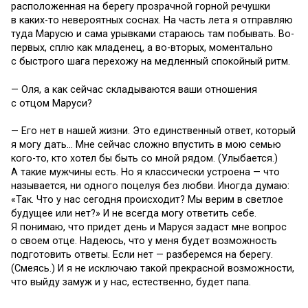
расположенная на берегу прозрачной горной речушки
в каких-то невероятных соснах. На часть лета я отправляю
туда Марусю и сама урывками стараюсь там побывать. Во-
первых, сплю как младенец, а во-вторых, моментально
с быстрого шага перехожу на медленный спокойный ритм.
— Оля, а как сейчас складываются ваши отношения
с отцом Маруси?
— Его нет в нашей жизни. Это единственный ответ, который
я могу дать… Мне сейчас сложно впустить в мою семью
кого-то, кто хотел бы быть со мной рядом. (Улыбается.)
А такие мужчины есть. Но я классически устроена — что
называется, ни одного поцелуя без любви. Иногда думаю:
«Так. Что у нас сегодня происходит? Мы верим в светлое
будущее или нет?» И не всегда могу ответить себе.
Я понимаю, что придет день и Маруся задаст мне вопрос
о своем отце. Надеюсь, что у меня будет возможность
подготовить ответы. Если нет — разберемся на берегу.
(Смеясь.) И я не исключаю такой прекрасной возможности,
что выйду замуж и у нас, естественно, будет папа.