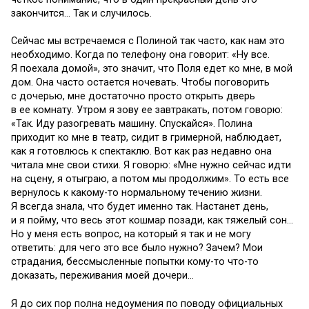
закончится… Так и случилось.
Сейчас мы встречаемся с Полиной так часто, как нам это
необходимо. Когда по телефону она говорит: «Ну все.
Я поехала домой», это значит, что Поля едет ко мне, в мой
дом. Она часто остается ночевать. Чтобы поговорить
с дочерью, мне достаточно просто открыть дверь
в ее комнату. Утром я зову ее завтракать, потом говорю:
«Так. Иду разогревать машину. Спускайся». Полина
приходит ко мне в театр, сидит в гримерной, наблюдает,
как я готовлюсь к спектаклю. Вот как раз недавно она
читала мне свои стихи. Я говорю: «Мне нужно сейчас идти
на сцену, я отыграю, а потом мы продолжим». То есть все
вернулось к какому-то нормальному течению жизни.
Я всегда знала, что будет именно так. Настанет день,
и я пойму, что весь этот кошмар позади, как тяжелый сон…
Но у меня есть вопрос, на который я так и не могу
ответить: для чего это все было нужно? Зачем? Мои
страдания, бессмысленные попытки кому-то что-то
доказать, переживания моей дочери…
Я до сих пор полна недоумения по поводу официальных