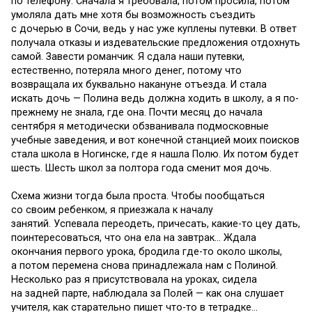
по телефону. Сначала я требовала, потом просила, потом
умоляла дать мне хотя бы возможность съездить
с дочерью в Сочи, ведь у нас уже куплены путевки. В ответ
получала отказы и издевательские предложения отдохнуть
самой. Завести романчик. Я сдала наши путевки,
естественно, потеряла много денег, потому что
возвращала их буквально накануне отъезда. И стала
искать дочь — Полина ведь должна ходить в школу, а я по-
прежнему не знала, где она. Почти месяц до начала
сентября я методически обзванивала подмосковные
учебные заведения, и вот конечной станцией моих поисков
стала школа в Ногинске, где я нашла Полю. Их потом будет
шесть. Шесть школ за полтора года сменит моя дочь.
Схема жизни тогда была проста. Чтобы пообщаться
со своим ребенком, я приезжала к началу
занятий. Успевала переодеть, причесать, какие-то цеу дать,
поинтересоваться, что она ела на завтрак… Ждала
окончания первого урока, бродила где-то около школы,
а потом перемена снова принадлежала нам с Полиной.
Несколько раз я присутствовала на уроках, сидела
на задней парте, наблюдала за Полей — как она слушает
учителя, как старательно пишет что-то в тетрадке…