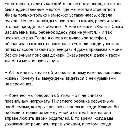
Естественно, ездить каждый день не получалось, но школа
была единственным местом, где мы могли встречаться.
Жизнь только-только немножко устаканилась, обрела
смысл… Но вот однажды я приехала в школу, рассчитывая,
что все пройдет как обычно… А мне сказали: «Знаете, Ольга
Васильевна, ваш ребенок здесь уже не учится…» И так
несколько раз. Тогда я снова садилась за телефон,
обзванивала школы, спрашивала: «Есть ли среди учеников
пятых классов такая-то ученица?» Я даже привыкла к моим
бесконечным поискам дочери. Оказывается, даже к такой
дикости можно привыкнуть…
— А Полине вы как-то объяснили, почему изменилась ваша
жизнь? Почему вы вынуждены видеться с ней урывками,
на переменах…
— Конечно, мы говорили об этом. Но я не считаю
правильным нагружать 11-летнего ребенка серьезными
проблемами, которые решают взрослые люди. Какими бы
ни были отношения между мной и отцом Полины, она
вправе любить двоих родителей. В то время, когда мы
урывками встречались перед уроками, и потом, когда