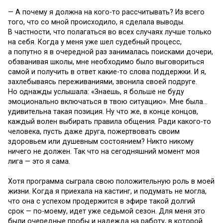
— А почему я должна на кого-то рассчитывать? Из всего
того, что со мной происходило, я сделала выводы.
В частности, что полагаться во всех случаях лучше только
на себя. Когда у меня уже шел судебный процесс,
а попутно я в очередной раз занималась поисками дочери,
обзванивая школы, мне необходимо было выговориться
самой и получить в ответ какие-то слова поддержки. И я,
захлебываясь переживаниями, звонила своей подруге.
Но однажды услышала: «Знаешь, я больше не буду
эмоционально включаться в твою ситуацию». Мне была…
удивительна такая позиция. Ну что же, в конце концов,
каждый волен выбирать правила общения. Ради какого-то
человека, пусть даже друга, пожертвовать своим
здоровьем или душевным состоянием? Никто никому
ничего не должен. Так что на сегодняшний момент моя
лига — это я сама.
Хотя программа сыграла свою положительную роль в моей
жизни. Когда я приехала на кастинг, и подумать не могла,
что она с успехом продержится в эфире такой долгий
срок — по-моему, идет уже седьмой сезон. Для меня это
были очередные пробы и надежда на работу, в которой