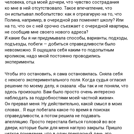
человека, отца моей дочери, что чувство сострадания
ко мне в ней отсутствовало. Такое впечатление, что
он испытывал любопытство: как я отреагирую на то, что
Полина, например, в очередной раз поменяет школу? Или
на то, что он с ней срочно съезжает с очередной квартиры,
не сообщив мне своего нового адреса?
И какие бы я ни придумывала способы, варианты, подходы,
подъезды, побеги — добиться справедливости было
невозможно. Я ощущала себя каким-то подопытным
кроликом, надо мной постоянно проводились
эксперименты.
Чтобы это остановить, я сама остановилась. Сняла себя
с некоего экспериментального поля. Когда судья огласил
решение по моему делу, я сказала: «Вы так и не поняли, что
здесь произошло. Вам было просто очень интересно
наблюдать за подробностями моей частной жизни».
Он прервал меня. Ну действительно, какой смысл в моих
словах… Я еще побегала какое-то время в поисках
справедливости, а потом решила не подавать
апелляцию. Просто перестала биться головой во все
двери, которые были для меня наглухо закрыты. Пришло
четкое понимание, что в один прекрасный день это