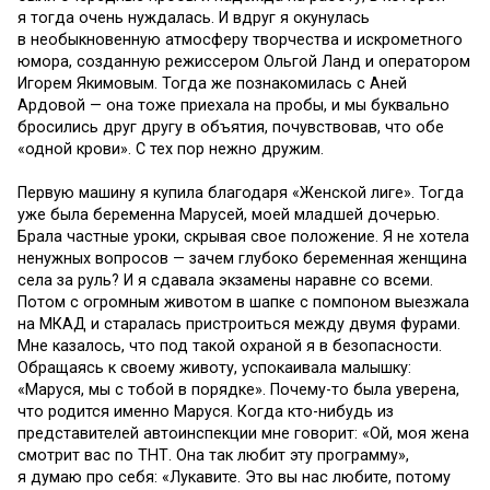
я тогда очень нуждалась. И вдруг я окунулась
в необыкновенную атмосферу творчества и искрометного
юмора, созданную режиссером Ольгой Ланд и оператором
Игорем Якимовым. Тогда же познакомилась с Аней
Ардовой — она тоже приехала на пробы, и мы буквально
бросились друг другу в объятия, почувствовав, что обе
«одной крови». С тех пор нежно дружим.
Первую машину я купила благодаря «Женской лиге». Тогда
уже была беременна Марусей, моей младшей дочерью.
Брала частные уроки, скрывая свое положение. Я не хотела
ненужных вопросов — зачем глубоко беременная женщина
села за руль? И я сдавала экзамены наравне со всеми.
Потом с огромным животом в шапке с помпоном выезжала
на МКАД и старалась пристроиться между двумя фурами.
Мне казалось, что под такой охраной я в безопасности.
Обращаясь к своему животу, успокаивала малышку:
«Маруся, мы с тобой в порядке». Почему-то была уверена,
что родится именно Маруся. Когда кто-нибудь из
представителей автоинспекции мне говорит: «Ой, моя жена
смотрит вас по ТНТ. Она так любит эту программу»,
я думаю про себя: «Лукавите. Это вы нас любите, потому