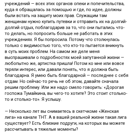
учреждений — всех этих органов опеки и попечительства,
куда я обращалась за помощью и где, по идее, должны
были встать на защиту моих прав. Служащим там
женщинам нужно купить путевки и отправить их на долгий-
долгий отдых, поблагодарив за то, что они пытались что-
то делать, но попросить больше не работать в этих
учреждениях. Я бы попросила. Потому что столкнулась
только с видимостью того, что кто-то пытается вникнуть
в суть моих проблем. На самом же деле меня
выспрашивали о подробностях моей запутанной жизни —
любопытно же, артистка пришла! Потом ко мне или вовсе
теряли интерес, или давали понять, что я должна быть
благодарна. Я умею быть благодарной — последнее с себя
отдам. Но сейчас-то речь не об этом, давайте сначала
решим проблему. Или же надо смело говорить: «Дорогая
госпожа Тумайкина, вы чего-то хотите? Это стоит столько-
то и столько-то». Я услышу.
— Несколько лет вы снимаетесь в скетчкоме «Женская
лига» на канале ТНТ. А в вашей реальной жизни такая лига
существует? Есть близкие подруги, на которых вы можете
рассчитывать в тяжелые моменты?