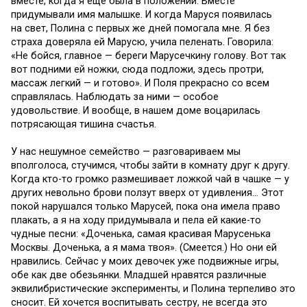
вместе, когда я еще была в положении. Вместе
придумывали имя малышке. И когда Маруся появилась
на свет, Полина с первых же дней помогала мне. Я без
страха доверяла ей Марусю, учила пеленать. Говорила:
«Не бойся, главное — береги Марусечкину голову. Вот так
вот подними ей ножки, сюда подложи, здесь протри,
массаж легкий — и готово». И Поля прекрасно со всем
справлялась. Наблюдать за ними — особое
удовольствие. И вообще, в нашем доме воцарилась
потрясающая тишина счастья.
У нас нешумное семейство — разговариваем мы
вполголоса, стучимся, чтобы зайти в комнату друг к другу.
Когда кто-то громко размешивает ложкой чай в чашке — у
других невольно брови ползут вверх от удивления… Этот
покой нарушался только Марусей, пока она имела право
плакать, а я на ходу придумывала и пела ей какие-то
чудные песни: «Доченька, самая красивая Марусенька
Москвы. Доченька, а я мама твоя». (Смеется.) Но они ей
нравились. Сейчас у моих девочек уже подвижные игры,
обе как две обезьянки. Младшей нравятся различные
эквилибристические эксперименты, и Полина терпеливо это
сносит. Ей хочется воспитывать сестру, не всегда это