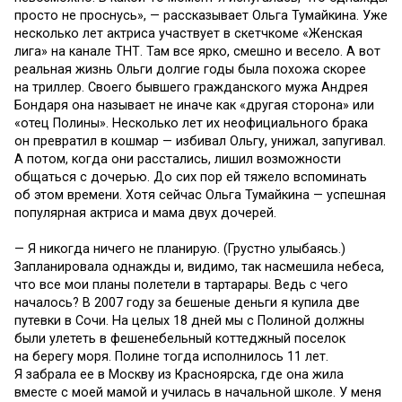
просто не проснусь», — рассказывает Ольга Тумайкина. Уже
несколько лет актриса участвует в скетчкоме «Женская
лига» на канале ТНТ. Там все ярко, смешно и весело. А вот
реальная жизнь Ольги долгие годы была похожа скорее
на триллер. Своего бывшего гражданского мужа Андрея
Бондаря она называет не иначе как «другая сторона» или
«отец Полины». Несколько лет их неофициального брака
он превратил в кошмар — избивал Ольгу, унижал, запугивал.
А потом, когда они расстались, лишил возможности
общаться с дочерью. До сих пор ей тяжело вспоминать
об этом времени. Хотя сейчас Ольга Тумайкина — успешная
популярная актриса и мама двух дочерей.
— Я никогда ничего не планирую. (Грустно улыбаясь.)
Запланировала однажды и, видимо, так насмешила небеса,
что все мои планы полетели в тартарары. Ведь с чего
началось? В 2007 году за бешеные деньги я купила две
путевки в Сочи. На целых 18 дней мы с Полиной должны
были улететь в фешенебельный коттеджный поселок
на берегу моря. Полине тогда исполнилось 11 лет.
Я забрала ее в Москву из Красноярска, где она жила
вместе с моей мамой и училась в начальной школе. У меня