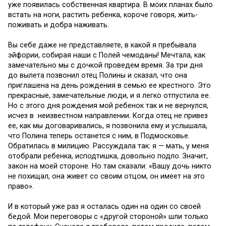
уже появилась собственная квартира. В моих планах было
встать на ноги, растить ребенка, короче говоря, жить-
поживать и добра наживать.
Вы себе даже не представляете, в какой я пребывала
эйфории, собирая наши с Полей чемоданы! Мечтала, как
замечательно мы с дочкой проведем время. За три дня
до вылета позвонил отец Полины и сказал, что она
приглашена на день рождения в семью ее крестного. Это
прекрасные, замечательные люди, и я легко отпустила ее.
Но с этого дня рождения мой ребенок так и не вернулся,
исчез в неизвестном направлении. Когда отец не привез
ее, как мы договаривались, я позвонила ему и услышала,
что Полина теперь останется с ним, в Подмосковье.
Обратилась в милицию. Рассуждала так: я — мать, у меня
отобрали ребенка, исподтишка, довольно подло. Значит,
закон на моей стороне. Но там сказали: «Вашу дочь никто
не похищал, она живет со своим отцом, он имеет на это
право».
И в который уже раз я осталась один на один со своей
бедой. Мои переговоры с «другой стороной» шли только