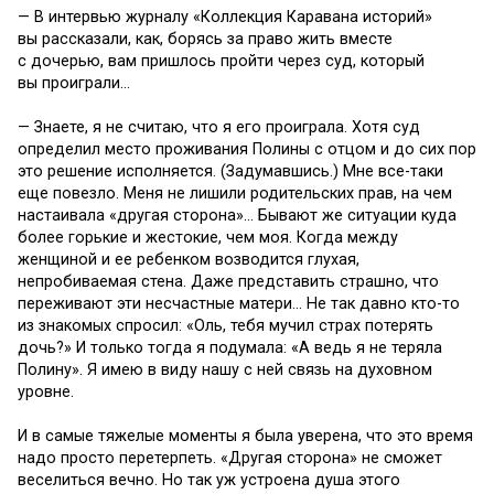
— В интервью журналу «Коллекция Каравана историй»
вы рассказали, как, борясь за право жить вместе
с дочерью, вам пришлось пройти через суд, который
вы проиграли…
— Знаете, я не считаю, что я его проиграла. Хотя суд
определил место проживания Полины с отцом и до сих пор
это решение исполняется. (Задумавшись.) Мне все-таки
еще повезло. Меня не лишили родительских прав, на чем
настаивала «другая сторона»… Бывают же ситуации куда
более горькие и жестокие, чем моя. Когда между
женщиной и ее ребенком возводится глухая,
непробиваемая стена. Даже представить страшно, что
переживают эти несчастные матери… Не так давно кто-то
из знакомых спросил: «Оль, тебя мучил страх потерять
дочь?» И только тогда я подумала: «А ведь я не теряла
Полину». Я имею в виду нашу с ней связь на духовном
уровне.
И в самые тяжелые моменты я была уверена, что это время
надо просто перетерпеть. «Другая сторона» не сможет
веселиться вечно. Но так уж устроена душа этого