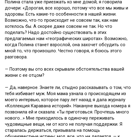
Полина стала уже приезжать ко мне домой, я говорила
дочери: «Дорогая, все хорошо, потому что все мы живы и
здоровы. Есть какие-то особенности в нашей жизни.
Возможно, что-то происходит не совсем так, как нам
хотелось бы. А скорее даже совсем не так. Но что
поделать? Надо достойно существовать в этих
предлагаемых нам «географических широтах». Возможно,
когда Полина станет взрослой, она захочет обсудить со
мной то, что произошло. Честно говоря, я боюсь этого
разговора.
— Поэтому вы ото всех скрывали обстоятельства вашей
жизни с ее отцом?
— Да, наверное. Знаете ли, стыдно рассказывать о том, что
тебя избивает муж. Моя мама узнала о происходящем из
моего интервью, которое пару лет назад я дала журналу
«Коллекция Каравана историй». Накануне выхода номера я
позвонила ей и сказала: «Ты приготовься. Прочтешь много
нового…» Мне приходилось в одиночку переживать
чудовищные вещи, ни от кого не получая поддержки. Я
старалась держаться, призывала на помощь
общеизвестные истины: мол, все, что ни делается, — к