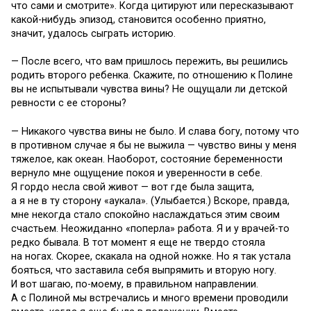
что сами и смотрите». Когда цитируют или пересказывают
какой-нибудь эпизод, становится особенно приятно,
значит, удалось сыграть историю.
— После всего, что вам пришлось пережить, вы решились
родить второго ребенка. Скажите, по отношению к Полине
вы не испытывали чувства вины? Не ощущали ли детской
ревности с ее стороны?
— Никакого чувства вины не было. И слава богу, потому что
в противном случае я бы не выжила — чувство вины у меня
тяжелое, как океан. Наоборот, состояние беременности
вернуло мне ощущение покоя и уверенности в себе.
Я гордо несла свой живот — вот где была защита,
а я не в ту сторону «аукала». (Улыбается.) Вскоре, правда,
мне некогда стало спокойно наслаждаться этим своим
счастьем. Неожиданно «поперла» работа. Я и у врачей-то
редко бывала. В тот момент я еще не твердо стояла
на ногах. Скорее, скакала на одной ножке. Но я так устала
бояться, что заставила себя выпрямить и вторую ногу.
И вот шагаю, по-моему, в правильном направлении.
А с Полиной мы встречались и много времени проводили