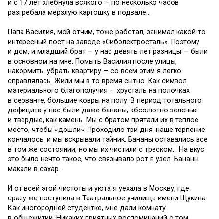
и с 17 лет хлебнула всякого — по несколько часов
разгребала мерзлую картошку в подвале…
Папа Василия, мой отчим, тоже работал, занимал какой-то
интересный пост на заводе «Сибэлектросталь». Поэтому
и дом, и младший брат — у нас девять лет разницы — были
в основном на мне. Помыть Василия после улицы,
накормить, убрать квартиру — со всем этим я легко
справлялась. Жили мы в то время сытно. Как символ
материального благополучия — хрусталь на полочках
в серванте, большие ковры на полу. В период тотального
дефицита у нас были даже бананы, абсолютно зеленые
и твердые, как камень. Мы с братом прятали их в теплое
место, чтобы «дошли». Проходило три дня, наше терпение
кончалось, и мы вскрывали тайник. Бананы оставались все
в том же состоянии, но мы их чистили с треском… На вкус
это было нечто такое, что связывало рот в узел. Бананы
макали в сахар…
И от всей этой чистоты и уюта я уехала в Москву, где
сразу же поступила в Театральное училище имени Щукина.
Как иногородней студентке, мне дали комнату
в общежитии. Никаких приятных воспоминаний о том