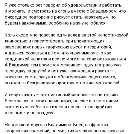
Я уже столько раз говорил об удовольствии и работать,
и молчать, и смотреть на огонь вместе с Владимиром, что
очередное повторение рискует стать навязчивым, но —
будем навязчивыми, особенно накануне юбилея!
Коль скоро мне повезло идти вслед за этой непостижимой
личностью и присутствовать при впечатляющих
завоеваниях новых творческих высот и территорий,
я должен сознаться в том, что «принимаю» его как
колдовской напиток и все не могу и не хочу остановиться.
А Владимир тем временем осваивает одну театральную
площадку за другой и вот уже, как мощная ракета —
носитель света, разума и облагораживающего смеха,
выходит в безграничное пространство кинематографа!
И хочу сказать — этот истинный интеллигент не только
бесстрашен в своих начинаниях, он еще и в состоянии
постоять за себя, а за идею и вовсе готов пройтись
и по воде, и по воздуху.
Но я знаю и другого Владимира. Боец на фронтах
творческих сражений, он мил, тих и человечен за круглым