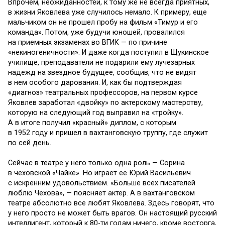
Впрочем, неожиданностей, к тому же не всегда приятных,
в жизни Яковлева уже случилось немало. К примеру, еще
мальчиком он не прошел пробу на фильм «Тимур и его
команда». Потом, уже будучи юношей, провалился
на приемных экзаменах во ВГИК — по причине
«некиногеничности». И даже когда поступил в Щукинское
училище, преподаватели не подарили ему лучезарных
надежд на звездное будущее, сообщив, что не видят
в нем особого дарования. И, как бы подтверждая
«диагноз» театральных профессоров, на первом курсе
Яковлев заработал «двойку» по актерскому мастерству,
которую на следующий год выправил на «тройку».
А в итоге получил «красный» диплом, с которым
в 1952 году и пришел в вахтанговскую труппу, где служит
по сей день.
Сейчас в театре у него только одна роль — Сорина
в чеховской «Чайке». Но играет ее Юрий Васильевич
с искренним удовольствием. «Больше всех писателей
люблю Чехова», — поясняет актер. А в вахтанговском
театре абсолютно все любят Яковлева. Здесь говорят, что
у него просто не может быть врагов. Он настоящий русский
интеллигент, который к 80-ти годам ничего, кроме восторга,