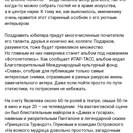
когда-то можно собрать гостей не в храме искусства,
а в центре науки. К тому же, как выяснилось, имениннику
очень нравится этот старинный особняк с его уютным
интерьером.
Поздравить юбиляра придут многочисленные почитатели
его таланта, друзья и конечно же, коллеги. Подарков,
разумеется, тоже будет превеликое множество.
Но главным из них наверняка станет альбом под названием
«Фотолетопись». Как сообщает ИТАР-ТАСС, альбом издал
Благотворительный Международный культурный фонд
«Слава», отобрав для публикации только самые
интересные снимки, отразившие в разных ракурсах жизнь
замечательного актера. Даже если пойти просто по пути
статистики, то потрясения не избежать.
На счету Яковлева около 60-ти ролей в театре, свыше 50-ти
в кино и еще 20 — на телевидении. На вахтанговской сцене
он был блистательным майором в «Дамах и гусарах»,
наивным и уморительным Панталоне в легендарной сказке
«Принцесса Турандот», Глумовым в комедии Островского
«На всякого мудреца довольно простоты», загадочным