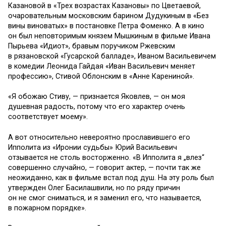
Казановой в «Трех возрастах Казановы» по Цветаевой,
очаровательным московским барином Дудукиным в «Без
вины виноватых» в постановке Петра Фоменко. А в кино
он был неповторимым князем Мышкиным в фильме Ивана
Пырьева «Идиот», бравым поручиком Ржевским
в рязановской «Гусарской балладе», Иваном Васильевичем
в комедии Леонида Гайдая «Иван Васильевич меняет
профессию», Стивой Облонским в «Анне Карениной».
«Я обожаю Стиву, — признается Яковлев, — он моя
душевная радость, потому что его характер очень
соответствует моему».
А вот относительно невероятно прославившего его
Ипполита из «Иронии судьбы» Юрий Васильевич
отзывается не столь восторженно. «В Ипполита я „влез“
совершенно случайно, — говорит актер, — почти так же
неожиданно, как в фильме встал под душ. На эту роль был
утвержден Олег Басилашвили, но по ряду причин
он не смог сниматься, и я заменил его, что называется,
в пожарном порядке».