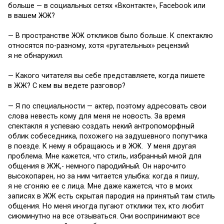
больше — в социальных сетях «Вконтакте», Facebook или
в вашем ЖЖ?
— В пространстве ЖЖ откликов было больше. К спектаклю
относятся по-разному, хотя «ругательных» рецензий
я не обнаружил.
— Какого читателя вы себе представляете, когда пишете
в ЖЖ? С кем вы ведете разговор?
— Я по специальности — актер, поэтому адресовать свои
слова невесть кому для меня не новость. За время
спектакля я успеваю создать некий антропоморфный
облик собеседника, похожего на задушевного попутчика
в поезде. К нему я обращаюсь и в ЖЖ. У меня другая
проблема. Мне кажется, что стиль, избранный мной для
общения в ЖЖ,- немного пародийный. Он нарочито
высокопарен, но за ним читается улыбка: когда я пишу,
я не сгоняю ее с лица. Мне даже кажется, что в моих
записях в ЖЖ есть скрытая пародия на принятый там стиль
общения. Но меня иногда пугают отклики тех, кто любит
сиюминутно на все отзываться. Они воспринимают все