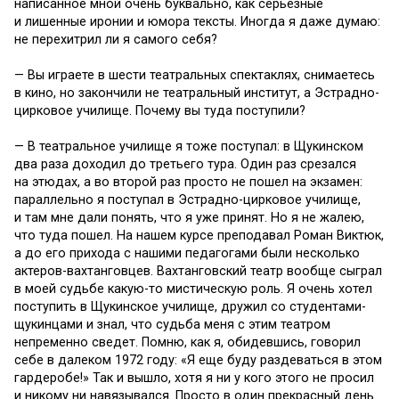
написанное мной очень буквально, как серьезные
и лишенные иронии и юмора тексты. Иногда я даже думаю:
не перехитрил ли я самого себя?
— Вы играете в шести театральных спектаклях, снимаетесь
в кино, но закончили не театральный институт, а Эстрадно-
цирковое училище. Почему вы туда поступили?
— В театральное училище я тоже поступал: в Щукинском
два раза доходил до третьего тура. Один раз срезался
на этюдах, а во второй раз просто не пошел на экзамен:
параллельно я поступал в Эстрадно-цирковое училище,
и там мне дали понять, что я уже принят. Но я не жалею,
что туда пошел. На нашем курсе преподавал Роман Виктюк,
а до его прихода с нашими педагогами были несколько
актеров-вахтанговцев. Вахтанговский театр вообще сыграл
в моей судьбе какую-то мистическую роль. Я очень хотел
поступить в Щукинское училище, дружил со студентами-
щукинцами и знал, что судьба меня с этим театром
непременно сведет. Помню, как я, обидевшись, говорил
себе в далеком 1972 году: «Я еще буду раздеваться в этом
гардеробе!» Так и вышло, хотя я ни у кого этого не просил
и никому ни навязывался. Просто в один прекрасный день