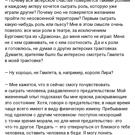
— Почему все актерское счастье поверяется такими ролями
и каждому актеру хочется сыграть роль, которую уже
играли другие? Почему оно не поверяется желанием
пройти по неосвоенной территории? Первым сыграть
какую-нибудь роль или пьесу? Мне в этом смысле очень
повезло: все мои роли в театре, за исключением
Бургомистра из «Дракона», до меня никто не играл. Меня
не с кем сравнивать, не с кем соотносить. Да и к роли
я готовлюсь, не думая о других актерских трактовках.
Думаете, зрителям было бы интересно смотреть Гамлета
в моей трактовке?
— Ну хорошо, не Гамлета, а, например, короля Лира?
— Мне кажется, что я сейчас смогу почувствовать
и сыграть человека, раздавленного предательством. Мой
жизненный опыт подсказал бы мне краски, раскрывающие
это состояние. Хотя, говоря о предательстве, в наше время
чаще всего имеют в виду физическую измену. Пребывание
под одеялом с другим человеком- поступок нехороший
с точки зрения морали, но для меня предательство- это
что-то другое. Предать — это отвернуться от близкого тебе
человека, оставить человека в беде. Я могу понять