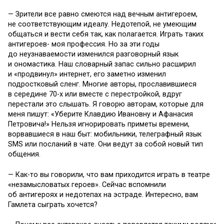
— Зрители все равно смеются над вечным антигероем,
не соответствующим идеалу. Недотепой, не умеющим
общаться и вести себя так, как полагается. Играть таких
антигероев- моя профессия. Но за эти годы
до неузнаваемости изменился разговорный язык
и ономастика. Наш словарный запас сильно расширил
и «продвинул» интернет, его заметно изменил
подростковый сленг. Многие авторы, прославившиеся
в середине 70-х или вместе с перестройкой, вдруг
перестали это слышать. Я говорю авторам, которые для
меня пишут: «Уберите Клавдию Ивановну и Афанасия
Петровича!» Нельзя игнорировать приметы времени,
ворвавшиеся в наш быт: мобильники, телеграфный язык
SMS или посланий в чате. Они ведут за собой новый тип
общения.
— Как-то вы говорили, что вам приходится играть в театре
«незамысловатых героев». Сейчас вспомнили
об антигероях и недотепах на эстраде. Интересно, вам
Гамлета сыграть хочется?