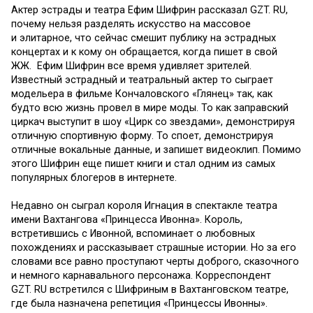
Актер эстрады и театра Ефим Шифрин рассказал GZT. RU,
почему нельзя разделять искусство на массовое
и элитарное, что сейчас смешит публику на эстрадных
концертах и к кому он обращается, когда пишет в свой
ЖЖ. Ефим Шифрин все время удивляет зрителей.
Известный эстрадный и театральный актер то сыграет
модельера в фильме Кончаловского «Глянец» так, как
будто всю жизнь провел в мире моды. То как заправский
циркач выступит в шоу «Цирк со звездами», демонстрируя
отличную спортивную форму. То споет, демонстрируя
отличные вокальные данные, и запишет видеоклип. Помимо
этого Шифрин еще пишет книги и стал одним из самых
популярных блогеров в интернете.
Недавно он сыграл короля Игнация в спектакле театра
имени Вахтангова «Принцесса Ивонна». Король,
встретившись с Ивонной, вспоминает о любовных
похождениях и рассказывает страшные истории. Но за его
словами все равно проступают черты доброго, сказочного
и немного карнавального персонажа. Корреспондент
GZT. RU встретился с Шифриным в Вахтанговском театре,
где была назначена репетиция «Принцессы Ивонны».