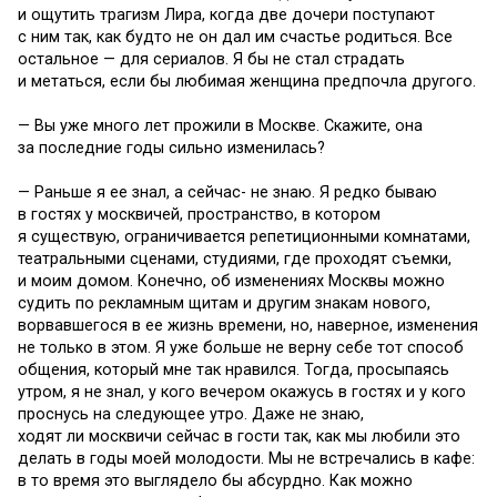
и ощутить трагизм Лира, когда две дочери поступают
с ним так, как будто не он дал им счастье родиться. Все
остальное — для сериалов. Я бы не стал страдать
и метаться, если бы любимая женщина предпочла другого.
— Вы уже много лет прожили в Москве. Скажите, она
за последние годы сильно изменилась?
— Раньше я ее знал, а сейчас- не знаю. Я редко бываю
в гостях у москвичей, пространство, в котором
я существую, ограничивается репетиционными комнатами,
театральными сценами, студиями, где проходят съемки,
и моим домом. Конечно, об изменениях Москвы можно
судить по рекламным щитам и другим знакам нового,
ворвавшегося в ее жизнь времени, но, наверное, изменения
не только в этом. Я уже больше не верну себе тот способ
общения, который мне так нравился. Тогда, просыпаясь
утром, я не знал, у кого вечером окажусь в гостях и у кого
проснусь на следующее утро. Даже не знаю,
ходят ли москвичи сейчас в гости так, как мы любили это
делать в годы моей молодости. Мы не встречались в кафе:
в то время это выглядело бы абсурдно. Как можно