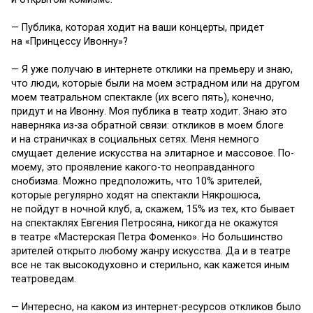
— Публика, которая ходит на ваши концерты, придет
на «Принцессу Ивонну»?
— Я уже получаю в интернете отклики на премьеру и знаю,
что люди, которые были на моем эстрадном или на другом
моем театральном спектакле (их всего пять), конечно,
придут и на Ивонну. Моя публика в театр ходит. Знаю это
наверняка из-за обратной связи: откликов в моем блоге
и на страничках в социальных сетях. Меня немного
смущает деление искусства на элитарное и массовое. По-
моему, это проявление какого-то неоправданного
снобизма. Можно предположить, что 10% зрителей,
которые регулярно ходят на спектакли Някрошюса,
не пойдут в ночной клуб, а, скажем, 15% из тех, кто бывает
на спектаклях Евгения Петросяна, никогда не окажутся
в театре «Мастерская Петра Фоменко». Но большинство
зрителей открыто любому жанру искусства. Да и в театре
все не так высокодуховно и стерильно, как кажется иным
театроведам.
— Интересно, на каком из интернет-ресурсов откликов было