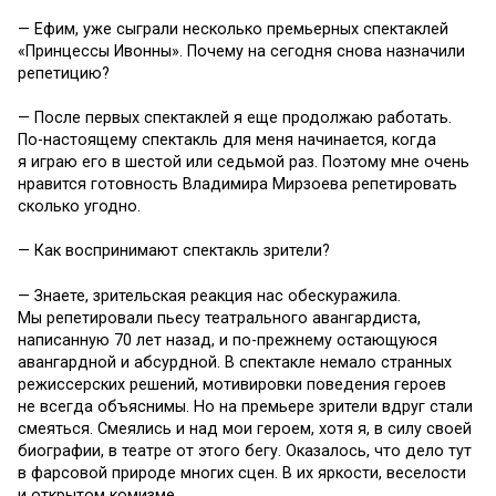
— Ефим, уже сыграли несколько премьерных спектаклей
«Принцессы Ивонны». Почему на сегодня снова назначили
репетицию?
— После первых спектаклей я еще продолжаю работать.
По-настоящему спектакль для меня начинается, когда
я играю его в шестой или седьмой раз. Поэтому мне очень
нравится готовность Владимира Мирзоева репетировать
сколько угодно.
— Как воспринимают спектакль зрители?
— Знаете, зрительская реакция нас обескуражила.
Мы репетировали пьесу театрального авангардиста,
написанную 70 лет назад, и по-прежнему остающуюся
авангардной и абсурдной. В спектакле немало странных
режиссерских решений, мотивировки поведения героев
не всегда объяснимы. Но на премьере зрители вдруг стали
смеяться. Смеялись и над мои героем, хотя я, в силу своей
биографии, в театре от этого бегу. Оказалось, что дело тут
в фарсовой природе многих сцен. В их яркости, веселости
и открытом комизме.