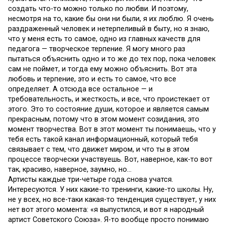
создать что-то можно только по любви. И поэтому,
несмотря на то, какие бы они ни были, я их люблю. Я очень
раздраженный человек и нетерпеливый в быту, но я знаю,
что у меня есть то самое, одно из главных качеств для
педагога — творческое терпение. Я могу много раз
пытаться объяснить одно и то же до тех пор, пока человек
сам не поймет, и тогда ему можно объяснить. Вот эта
любовь и терпение, это и есть то самое, что все
определяет. А отсюда все остальное — и
требовательность, и жесткость, и все, что проистекает от
этого. Это то состояние души, которое и является самым
прекрасным, потому что в этом момент созидания, это
момент творчества. Вот в этот момент ты понимаешь, что у
тебя есть такой канал информационный, который тебя
связывает с тем, что движет миром, и что ты в этом
процессе творчески участвуешь. Вот, наверное, как-то вот
так, красиво, наверное, заумно, но…
Артисты каждые три-четыре года снова учатся.
Интересуются. У них какие-то тренинги, какие-то школы. Ну,
не у всех, но все-таки какая-то тенденция существует, у них
нет вот этого момента: «я выпустился, и вот я народный
артист Советского Союза». Я-то вообще просто понимаю