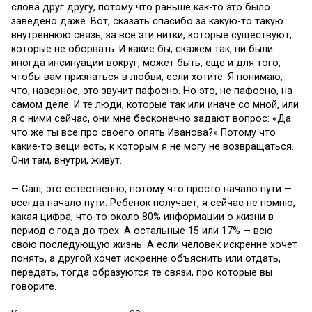
слова друг другу, потому что раньше как-то это было
заведено даже. Вот, сказать спасибо за какую-то такую
внутреннюю связь, за все эти нитки, которые существуют,
которые не оборвать. И какие бы, скажем так, ни были
иногда инсинуации вокруг, может быть, еще и для того,
чтобы вам признаться в любви, если хотите. Я понимаю,
что, наверное, это звучит пафосно. Но это, не пафосно, на
самом деле. И те люди, которые так или иначе со мной, или
я с ними сейчас, они мне бесконечно задают вопрос: «Да
что же ты все про своего опять Иванова?» Потому что
какие-то вещи есть, к которым я не могу не возвращаться.
Они там, внутри, живут.
— Саш, это естественно, потому что просто начало пути —
всегда начало пути. Ребенок получает, я сейчас не помню,
какая цифра, что-то около 80% информации о жизни в
период с года до трех. А остальные 15 или 17% — всю
свою последующую жизнь. А если человек искренне хочет
понять, а другой хочет искренне объяснить или отдать,
передать, тогда образуются те связи, про которые вы
говорите.