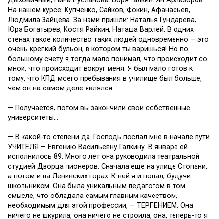
Дыховичный, Нина Русланова, Боря Галкин, Ян Арлазоров.
На нашем курсе: Купченко, Сайков, Фокин, Афанасьев,
Людмила Зайцева. За нами пришли: Наталья Гундарева,
Юра Богатырев, Костя Райкин, Наташа Варлей. В одних
стенах такое количество таких людей одновременно — это
очень крепкий бульон, в котором ты варишься! Но по
большому счету я тогда мало понимал, что происходит со
мной, что происходит вокруг меня. Я был мало готов к
тому, что КПД моего пребывания в училище был больше,
чем он на самом деле являлся.
— Получается, потом вы закончили свои собственные
университеты…
— В какой-то степени да. Господь послал мне в начале пути
УЧИТЕЛЯ — Евгению Васильевну Галкину. В январе ей
исполнилось 89. Много лет она руководила театральной
студией Дворца пионеров. Сначала еще на улице Стопани,
а потом и на Ленинских горах. К ней я и попал, будучи
школьником. Она была уникальным педагогом в том
смысле, что обладала самым главным качеством,
необходимым для этой профессии, — ТЕРПЕНИЕМ. Она
ничего не шкурила, она ничего не строила, она, теперь-то я