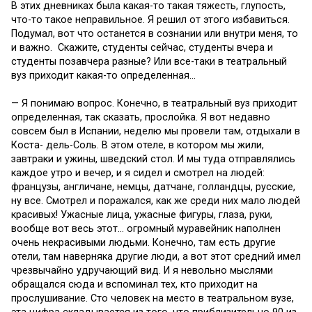
В этих дневниках была какая-то такая тяжесть, глупость,
что-то такое неправильное. Я решил от этого избавиться.
Подумал, вот что останется в сознании или внутри меня, то
и важно. Скажите, студенты сейчас, студенты вчера и
студенты позавчера разные? Или все-таки в театральный
вуз приходит какая-то определенная…
— Я понимаю вопрос. Конечно, в театральный вуз приходит
определенная, так сказать, прослойка. Я вот недавно
совсем был в Испании, неделю мы провели там, отдыхали в
Коста- дель-Соль. В этом отеле, в котором мы жили,
завтраки и ужины, шведский стол. И мы туда отправлялись
каждое утро и вечер, и я сидел и смотрел на людей:
французы, англичане, немцы, датчане, голландцы, русские,
ну все. Смотрел и поражался, как же среди них мало людей
красивых! Ужасные лица, ужасные фигуры, глаза, руки,
вообще вот весь этот… огромный муравейник наполнен
очень некрасивыми людьми. Конечно, там есть другие
отели, там наверняка другие люди, а вот этот средний имел
чрезвычайно удручающий вид. И я невольно мыслями
обращался сюда и вспоминал тех, кто приходит на
прослушивание. Сто человек на место в театральном вузе,