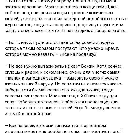
— Вы не готовы к этому вопросу. Понятно. Ну, вы меня
застали врасплох… Может, я отвечу в конце вам. Я, как,
собственно, наверняка и вы, и огромное количество
людей, уже не раз становился жертвой недобросовестных
журналистов, когда ты говоришь одно, пишут другое, или
когда дописывают то, что ты не говорил, а говорил кто-то…
— Бог с ними, пусть это останется на совести людей,
которые таким образом поступают. Это ужасно. Время,
которое можно назвать — «Все на продажу».
— Не все нужно вытаскивать на свет Божий. Хотя сейчас
сплошь и рядом, к сожалению, очень для многих самая
главная и выгодная задача — вывернуть свою и чужую
жизнь изнанкой наружу. Но если там не окажется какого-
нибудь, хотя бы малюсенького, скандальчика, тогда
совсем неинтересно. Мне кажется, в XXI веке ведущая
сила — абсолютно темная. Глобальная провокация для
планеты и всех, кто живет на ней. Борьба между светом
и тьмой в острой фазе.
— Как человек, который занимается творчеством
и воспринимает мир особенно тонко, вы чувствуете это?