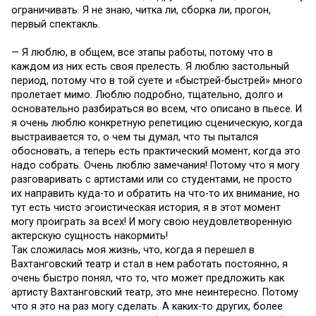
ограничивать. Я не знаю, читка ли, сборка ли, прогон,
первый спектакль.
— Я люблю, в общем, все этапы работы, потому что в
каждом из них есть своя прелесть. Я люблю застольный
период, потому что в той суете и «быстрей-быстрей» много
пролетает мимо. Люблю подробно, тщательно, долго и
основательно разбираться во всем, что описано в пьесе. И
я очень люблю конкретную репетицию сценическую, когда
выстраивается то, о чем ты думал, что ты пытался
обосновать, а теперь есть практический момент, когда это
надо собрать. Очень люблю замечания! Потому что я могу
разговаривать с артистами или со студентами, не просто
их направить куда-то и обратить на что-то их внимание, но
тут есть чисто эгоистическая история, я в этот момент
могу проиграть за всех! И могу свою неудовлетворенную
актерскую сущность накормить!
Так сложилась моя жизнь, что, когда я перешел в
Вахтанговский театр и стал в нем работать постоянно, я
очень быстро понял, что то, что может предложить как
артисту Вахтанговский театр, это мне неинтересно. Потому
что я это на раз могу сделать. А каких-то других, более