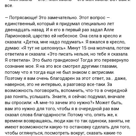
все.
— Потрясающе! Это замечательно. Этот вопрос —
единственный, который я придумал специально лет
двенадцать назад. И я его в первый раз задал Алле
Ларионовой, царство ей небесное. Она села в кресло и
сказала: «Детка, мне надо подумать». Я вжался в кресло,
думаю: «Я тут не шелохнусь». Минут 15 она молчала, потом
ответила и сказала: «Это писать нельзя, но тебе я сказала.
Я ответила». Это было грандиозно! Тогда это перевернуло
сознание мое. Я на это все смотрел другими глазами,
потому что я тогда еще не был знаком с актрисами.
Поэтому я вам очень благодарен за этот ответ, за… даже,
наверное, это не интервью, а разговор все-таки. За
возможность поговорить, вспомнить, что-то в очередной
раз понять, услышать. Знаете, я сейчас подумал, вначале
вы спросили: «А мне-то зачем это нужно?» Может быть,
вам это нужно для того, чтобы я в очередной раз вам
сказал слова благодарности. Потому что, опять же, к
времени возвращаясь, люди как-то так одиноки, заняты, не
имеют возможности какую-то остановку сделать для того,
чтобы оглянуться, посмотреть вокруг, сказать какие-то