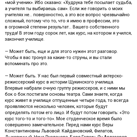
«мой ученик». Ибо сказано: «Худрука тебе посылает судьба,
а учителя ты выбираешь сам». Если же говорить о моих
учителях не… поверхностно, а это все вопрос чрезвычайно
сложный, потому что то, что я имею в профессии, это
в огромной степени результат… Вашего собственного
труда! В этом году сорок лет, как курс, на котором я учился,
закончил училище.
— Может быть, еще и для этого нужен этот разговор.
Чтобы я вас тронул за какие-то струны, и вы стали
вспоминать про это.
— Может быть. У нас был первый совместный актерско-
режиссерский курс в истории Щукинского училища.
Впервые набрали очную группу режиссеров, и с ними мы
бок о бок постигали основы театра. Сами знаете, когда
курс живет в училище отпущенные четыре года, то всегда
проявляются несколько человек, которые будут
определять потом его лицо. И будут потом говорить: «Это
курс того-то и того-то». Мое студенческое время было
совершенно замечательное. Перед нами курс Веры
Константиновны Львовой: Кайдановский, Филатов,