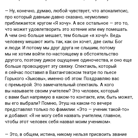
— Ну, конечно, думаю, любой чувствует, что апокалипсис,
про который давным-давно сказано, неумолимо
приближается: кругом «Я хочу». А все остальное — это то,
что может удовлетворить это хотение или ему помешать.
А чем оно больше мешает, тем больше «я хочу!». Ведь
человеку мешают жить так, как он хочет, две силы: Бог
и люди. И потому мы друг друга не слышим, потому
мы не хотим войти по-настоящему в обстоятельство
другого, поэтому дикое ощущение одиночества, и оно еще
больше провоцирует эту связку. Спектакль, который
я сейчас поставил в Вахтанговском театре по пьесе
Горького «Зыковы», именно об этом. Поздравляю вас
с премьерой. Это замечательный спектакль. А кого
вы называете своим учителем? Это человек, который
с вами был напрямую в каком-то контакте, или, быть может,
вы его выбрали? Помню, Этуш на каком-то вечере
представлял только по фамилии: «Это — ученик такой-то»
и добавил: «Я не могу себя назвать учителем, главное,
чтобы этот человек себя назвал моим учеником».
— Это, в общем, истина, никому нельзя присвоить звание