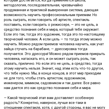
который достигается, когда применяется школа,
методология, последовательная, чрезвычайно
продуманная и практикой выверенная система, дающая
возможность научить профессиональным приемам. Но
роль сыграть, если говорить об артисте, спектакль
поставить, если говорить о режиссере, — это не цель, а
средство познания себя и мира, который тебя окружает.
Если это так, тогда это художник, тогда это по-настоящему
творческий человек. А если цель — то тогда этому можно
научить. Можно рядом приемов человека научить, как учат
зайца стучать на барабане, — дрессировка тогда
получается. Это дрессура! Можно рядом приемов прикрыть
человека, натаскать его, и он может сыграть роль, так
сказать, прилично. Но если это не цель, а средство, тогда
этому научить нельзя. Значит, над этим есть что-то другое,
что тебе нужно. Мы, в конце концов, в этот мир приходим
не для того, чтобы стать артистом, художником,
инженером, химиком, садовником и так далее. Все равно
нам дается это как средство познания себя и мира.
— Какой творческий этап вам доставляет особенную
радость? Конкретно, наверное, лучше все-таки в
отношении спектакля, хотя, с другой стороны, я вас не могу