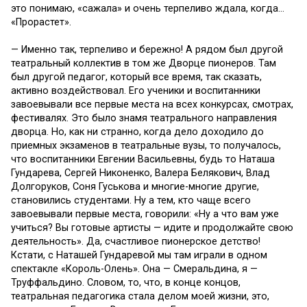
это понимаю, «сажала» и очень терпеливо ждала, когда…
«Прорастет».
— Именно так, терпеливо и бережно! А рядом был другой
театральный коллектив в том же Дворце пионеров. Там
был другой педагог, который все время, так сказать,
активно воздействовал. Его ученики и воспитанники
завоевывали все первые места на всех конкурсах, смотрах,
фестивалях. Это было знамя театрального направления
дворца. Но, как ни странно, когда дело доходило до
приемных экзаменов в театральные вузы, то получалось,
что воспитанники Евгении Васильевны, будь то Наташа
Гундарева, Сергей Никоненко, Валера Белякович, Влад
Долгоруков, Соня Гуськова и многие-многие другие,
становились студентами. Ну а тем, кто чаще всего
завоевывали первые места, говорили: «Ну а что вам уже
учиться? Вы готовые артисты — идите и продолжайте свою
деятельность». Да, счастливое пионерское детство!
Кстати, с Наташей Гундаревой мы там играли в одном
спектакле «Король-Олень». Она — Смеральдина, я —
Труффальдино. Словом, то, что, в конце концов,
театральная педагогика стала делом моей жизни, это,