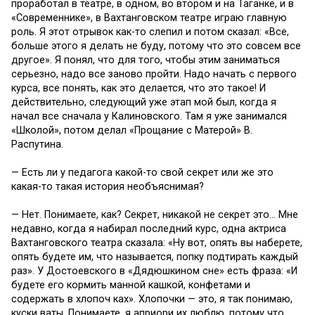
проработал в театре, в одном, во втором и на Таганке, и в
«Современнике», в Вахтанговском театре играю главную
роль. Я этот отрывок как-то слепил и потом сказал: «Все,
больше этого я делать не буду, потому что это совсем все
другое». Я понял, что для того, чтобы этим заниматься
серьезно, надо все заново пройти. Надо начать с первого
курса, все понять, как это делается, что это такое! И
действительно, следующий уже этап мой был, когда я
начал все сначала у Калиновского. Там я уже занимался
«Школой», потом делал «Прощание с Матерой» В.
Распутина.
— Есть ли у педагога какой-то свой секрет или же это
какая-то такая история необъяснимая?
— Нет. Понимаете, как? Секрет, никакой не секрет это… Мне
недавно, когда я набирал последний курс, одна актриса
Вахтанговского театра сказала: «Ну вот, опять вы наберете,
опять будете им, что называется, попку подтирать каждый
раз». У Достоевского в «Дядюшкином сне» есть фраза: «И
будете его кормить манной кашкой, конфетами и
содержать в хлопоч ках». Хлопочки — это, я так понимаю,
куски ваты. Понимаете, я априори их люблю, потому что