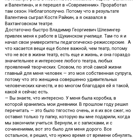
и Валентина», и я перешел в «Современник». Проработал
там сезон. Неблагополучно. Потому что в результате
Валентина сыграл Костя Райкин, а я оказался в
Вахтанговском театре.
Достаточно быстро Владимир Георгиевич Шлезингер
привлек меня к работе в Щукинском училище. Там-то я и
начал свои университеты педагогическо-режиссерские. А
что касается вещи еще более важной, чем театр, потому
что не все в жизни театр, есть еще и жизнь, и она гораздо
значительнее и интереснее любого театра, любых
проявлений творческих. Словом, по этой самой жизни
главный для меня человек — это моя собственная супруга,
потому что это женщина совершенно удивительных
человеческих качеств, и во многом благодаря ей я такой,
какой я сейчас есть.
— Вы знаете, что интересно. У меня была коробка, в
которой хранились мои дневники. В прошлом году решил
перечитать — это было тягостно очень, и я их все сжег, но
оставил только ту папку, которую вы мне подарили, когда
мы закончили учиться. Вернули, и с записками, и с
сочинениями, вот это было для меня дорого. Все
остальное, я решил, что нужно время от времени обнулять.