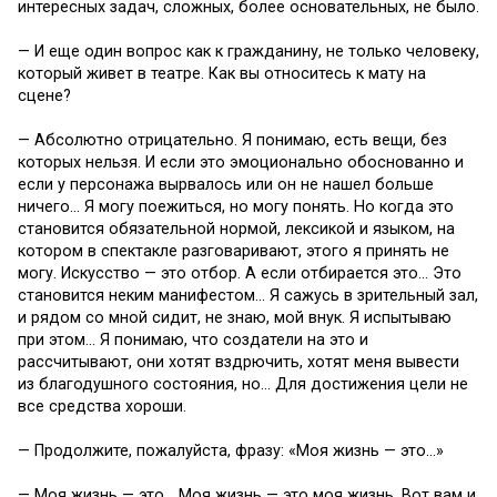
интересных задач, сложных, более основательных, не было.
— И еще один вопрос как к гражданину, не только человеку,
который живет в театре. Как вы относитесь к мату на
сцене?
— Абсолютно отрицательно. Я понимаю, есть вещи, без
которых нельзя. И если это эмоционально обоснованно и
если у персонажа вырвалось или он не нашел больше
ничего… Я могу поежиться, но могу понять. Но когда это
становится обязательной нормой, лексикой и языком, на
котором в спектакле разговаривают, этого я принять не
могу. Искусство — это отбор. А если отбирается это… Это
становится неким манифестом… Я сажусь в зрительный зал,
и рядом со мной сидит, не знаю, мой внук. Я испытываю
при этом… Я понимаю, что создатели на это и
рассчитывают, они хотят вздрючить, хотят меня вывести
из благодушного состояния, но… Для достижения цели не
все средства хороши.
— Продолжите, пожалуйста, фразу: «Моя жизнь — это…»
— Моя жизнь — это… Моя жизнь — это моя жизнь. Вот вам и