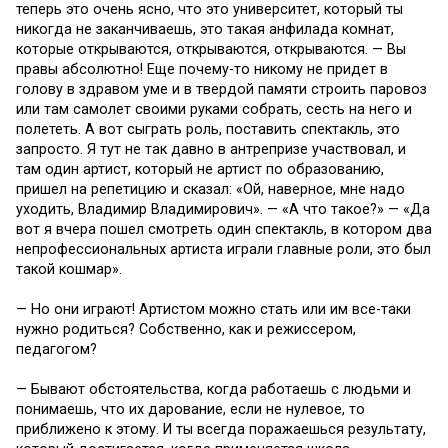
теперь это очень ясно, что это университет, который ты
никогда не заканчиваешь, это такая анфилада комнат,
которые открываются, открываются, открываются. — Вы
правы абсолютно! Еще почему-то никому не придет в
голову в здравом уме и в твердой памяти строить паровоз
или там самолет своими руками собрать, сесть на него и
полететь. А вот сыграть роль, поставить спектакль, это
запросто. Я тут не так давно в антрепризе участвовал, и
там один артист, который не артист по образованию,
пришел на репетицию и сказал: «Ой, наверное, мне надо
уходить, Владимир Владимирович». — «А что такое?» — «Да
вот я вчера пошел смотреть один спектакль, в котором два
непрофессиональных артиста играли главные роли, это был
такой кошмар».
— Но они играют! Артистом можно стать или им все-таки
нужно родиться? Собственно, как и режиссером,
педагогом?
— Бывают обстоятельства, когда работаешь с людьми и
понимаешь, что их дарование, если не нулевое, то
приближено к этому. И ты всегда поражаешься результату,