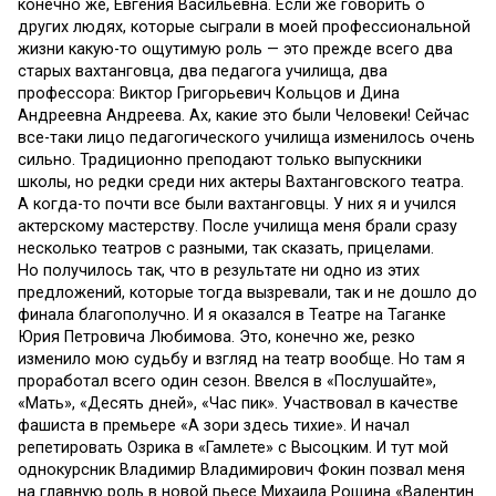
конечно же, Евгения Васильевна. Если же говорить о
других людях, которые сыграли в моей профессиональной
жизни какую-то ощутимую роль — это прежде всего два
старых вахтанговца, два педагога училища, два
профессора: Виктор Григорьевич Кольцов и Дина
Андреевна Андреева. Ах, какие это были Человеки! Сейчас
все-таки лицо педагогического училища изменилось очень
сильно. Традиционно преподают только выпускники
школы, но редки среди них актеры Вахтанговского театра.
А когда-то почти все были вахтанговцы. У них я и учился
актерскому мастерству. После училища меня брали сразу
несколько театров с разными, так сказать, прицелами.
Но получилось так, что в результате ни одно из этих
предложений, которые тогда вызревали, так и не дошло до
финала благополучно. И я оказался в Театре на Таганке
Юрия Петровича Любимова. Это, конечно же, резко
изменило мою судьбу и взгляд на театр вообще. Но там я
проработал всего один сезон. Ввелся в «Послушайте»,
«Мать», «Десять дней», «Час пик». Участвовал в качестве
фашиста в премьере «А зори здесь тихие». И начал
репетировать Озрика в «Гамлете» с Высоцким. И тут мой
однокурсник Владимир Владимирович Фокин позвал меня
на главную роль в новой пьесе Михаила Рощина «Валентин