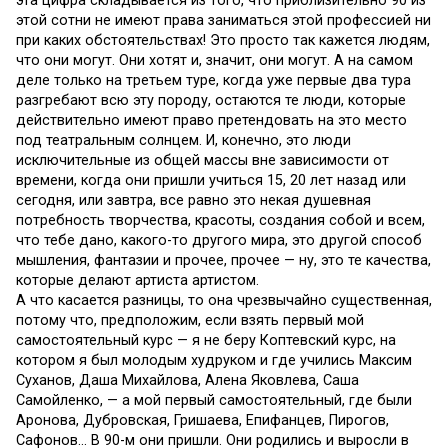
эта цифра складывается из того, что приблизительно 90 из
этой сотни не имеют права заниматься этой профессией ни
при каких обстоятельствах! Это просто так кажется людям,
что они могут. Они хотят и, значит, они могут. А на самом
деле только на третьем туре, когда уже первые два тура
разгребают всю эту породу, остаются те люди, которые
действительно имеют право претендовать на это место
под театральным солнцем. И, конечно, это люди
исключительные из общей массы вне зависимости от
времени, когда они пришли учиться 15, 20 лет назад или
сегодня, или завтра, все равно это некая душевная
потребность творчества, красоты, создания собой и всем,
что тебе дано, какого-то другого мира, это другой способ
мышления, фантазии и прочее, прочее — ну, это те качества,
которые делают артиста артистом.
А что касается разницы, то она чрезвычайно существенная,
потому что, предположим, если взять первый мой
самостоятельный курс — я не беру Коптевский курс, на
котором я был молодым худруком и где учились Максим
Суханов, Даша Михайлова, Алена Яковлева, Саша
Самойленко, — а мой первый самостоятельный, где были
Аронова, Дубровская, Гришаева, Епифанцев, Пирогов,
Сафонов… В 90-м они пришли. Они родились и выросли в