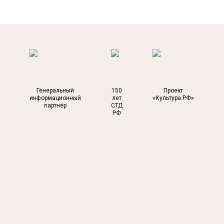
Генеральный
150
Проект
информационный
лет
«Культура.РФ»
партнёр
СТД
РФ