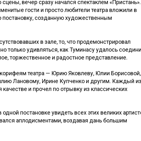
 сцены, вечер сразу начался спектаклем «Пристань».
аменитые гости и просто любители театра вложили в
ю постановку, созданную художественным
утствовавших в зале, то, что продемонстрировал
жно только удивляться, как Туминасу удалось соедин
лое, торжественное и радостное представление.
 корифеям театра — Юрию Яковлеву, Юлии Борисовой,
лию Лановому, Ирине Купченко и другим. Каждый и
я качестве и прочел по отрывку из классических
 одной постановке увидеть всех этих великих артист
вался аплодисментами, воздавая дань большим