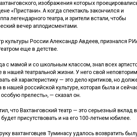
ахтанговского, изображения которых проецировалис
не «Пристани». А когда спектакль закончился и
ппа легендарного театра, и зрители встали, чтобы
рческий вечер аплодисментами.
тр культуры России Александр Авдеев, признался РИ
театром еще в детстве.
да с мамой и со школьным классом, знал всех артисто
е в нашей театральной жизни. У него свой неповтори
вать ей характеристику — это дело критиков, но долж
 в нашей российской культуре, которая была и сейчас
особую прелесть», — сказал он.
л, что Вахтанговский театр — это серьезный вклад в
 будет присутствовать и на его 100-летнем юбилее.
руку вахтанговцев Туминасу удалось возвратить был