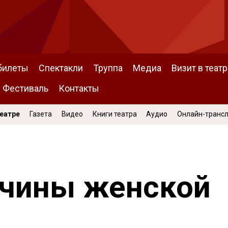
билеты
Спектакли
Труппа
Медиа
Визит в театр
Фестиваль
Контакты
Театре
Газета
Видео
Книги театра
Аудио
Онлайн-транс
ичины женской