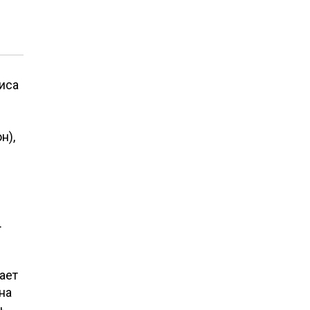
иса
н),
.
ает
на
нь