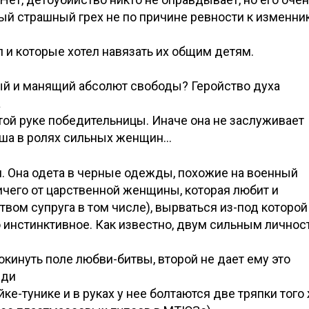
ый страшный грех не по причине ревности к изменни
л и которые хотел навязать их общим детям.
й и манящий абсолют свободы? Геройство духа
а
ой руке победительницы. Иначе она не заслуживает
оша в ролях сильных женщин…
и. Она одета в черные одежды, похожие на военный
ничего от царственной женщины, которая любит и
твом супруга в том числе), вырваться из-под которой
о инстинктивное. Как известно, двум сильным личнос
окинуть поле любви-битвы, второй не дает ему это
еди
ке-тунике и в руках у нее болтаются две тряпки того