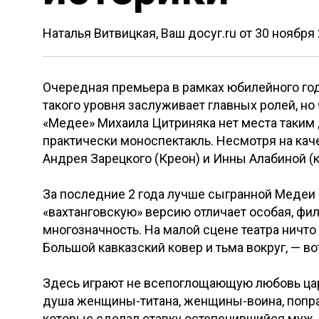
Наталья Витвицкая, Ваш досуг.ru от
30 ноября
Очередная премьера в рамках юбилейного год
такого уровня заслуживает главных ролей, н
«Медее» Михаила Цитриняка нет места таким
практически моноспектакль. Несмотря на кач
Андрея Зарецкого (Креон) и Инны Алабиной (
За последние 2 года лучше сыгранной Медеи 
«вахтанговскую» версию отличает особая, фи
многозначность. На малой сцене театра ничто 
Большой кавказский ковер и тьма вокруг, — во
Здесь играют не всепоглощающую любовь царе
душа женщины-титана, женщины-воина, попр
которые сделал ставку остепенившийся муж. Н