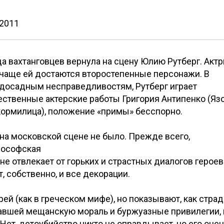
 2011
а вахтанговцев вернула на сцену Юлию Рутберг. Актр
о чаще ей достаются второстепенные персонажи. В
 досадным несправедливостям, Рутберг играет
ественные актерские работы Григория Антипенко (Язо
кормилица), положение «примы» бесспорно.
на московской сцене не было. Прежде всего,
лософская
не отвлекает от горьких и страстных диалогов героев
т, собственно, и все декорации.
й (как в греческом мифе), но показывают, как страд
авшей мещанскую мораль и буржуазные привилегии, 
ет, детоубийство никто не оправдывает, но его оче