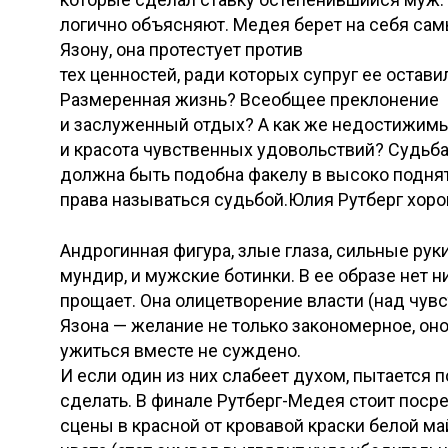
логично объясняют. Медея берет на себя сам
Язону, она протестует против
тех ценностей, ради которых супруг ее остави
Размеренная жизнь? Всеобщее преклонение
и заслуженный отдых? А как же недостижимы
и красота чувственных удовольствий? Судьб
должна быть подобна факелу в высоко поднят
права называться судьбой.Юлия Рутберг хор
Андрогинная фигура, злые глаза, сильные рук
мундир, и мужские ботинки. В ее образе нет 
прощает. Она олицетворение власти (над чувс
Язона — желание не только закономерное, он
ужиться вместе не суждено.
И если один из них слабеет духом, пытается п
сделать. В финале Рутберг-Медея стоит поср
сцены в красной от кровавой краски белой май