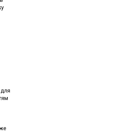
ку
 для
тям
 же