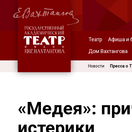
Театр
Афиша и 
Дом Вахтангова
Новости
Пресса о 
«Медея»: пр
истерики