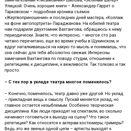
замечательный «Письмовник» Шилова, «Зеленый шатер»
Улицкой. Очень хорошие книги – Александер-Гаррет о
Тарковском – подробная хроника съемок
«Жертвоприношения» и последних дней мастера, «Коллаж
на фоне автопортрета» Параджанова. На юбилей театра
нам подарили двухтомник Вахтангова, обращаюсь к нему
периодически. Знаете, что интересно, – многое сто раз
читано-перечитано, еще во время учебы в Щукинском, и
вдруг наталкиваешься на какую-то мысль и понимаешь, что
она сейчас для тебя абсолютно свежая. Интересны
замечания Вахтангова по поводу студии, отношение к
репетициям, к дисциплине, к вежливости. Так толково и так
просто.
– С тех пор в укладе театра многое поменялось?
– Конечно, поменялось, театр давно уже другой. Но уклад
– прикладная вещь к смыслу. Пускай меняется уклад, но
главное остается незыблемым. Особенно творческая
дисциплина. Как люди приходят на спектакли, во сколько
начинают готовиться к выходу на сцену? Что такое
репетиция? Как относятся к актерам костюмеры, гримеры?
Ведь это же звенья одной цепи – артисты выходят к