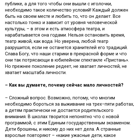
публике, а для того чтобы они вышли с иголочки,
необходимо такое количество условий! Каждый должен
быть на своем месте и любить то, что он делает. Все
настолько тонко и зависит от уровня человеческой
культуры, – в этом и есть атмосфера театра, и
нарабатывается она годами. Нельзя остановить время,
театр живой, как вода. Но уверена, любой театр
разрушится, если не останется хранителей его традиций.
Слава Богу, что наши старики в прекрасной форме и что
они так потрясающи в юбилейном спектакле «Пристань».
Но прежнее поколение редеет, не хватает личностей, не
хватает масштаба личности.
– Как вы думаете, почему сейчас мало личностей?
– Сложный вопрос. Возможно, потому, что многим
необходимо бороться за выживание на трех–пяти работах,
а детям практически не достается родительского
внимания. В школах творится непонятно что с новой
программой, с этим Единым государственным экзаменом.
Дети брошены, и никому до них нет дела. А странные
взрослые повторяют – «какие ужасные дети, какое