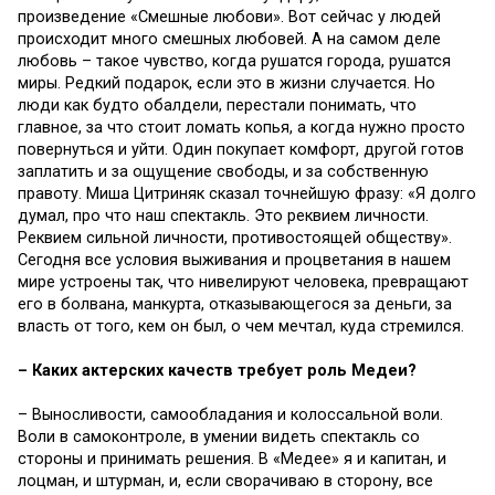
произведение «Смешные любови». Вот сейчас у людей
происходит много смешных любовей. А на самом деле
любовь – такое чувство, когда рушатся города, рушатся
миры. Редкий подарок, если это в жизни случается. Но
люди как будто обалдели, перестали понимать, что
главное, за что стоит ломать копья, а когда нужно просто
повернуться и уйти. Один покупает комфорт, другой готов
заплатить и за ощущение свободы, и за собственную
правоту. Миша Цитриняк сказал точнейшую фразу: «Я долго
думал, про что наш спектакль. Это реквием личности.
Реквием сильной личности, противостоящей обществу».
Сегодня все условия выживания и процветания в нашем
мире устроены так, что нивелируют человека, превращают
его в болвана, манкурта, отказывающегося за деньги, за
власть от того, кем он был, о чем мечтал, куда стремился.
– Каких актерских качеств требует роль Медеи?
– Выносливости, самообладания и колоссальной воли.
Воли в самоконтроле, в умении видеть спектакль со
стороны и принимать решения. В «Медее» я и капитан, и
лоцман, и штурман, и, если сворачиваю в сторону, все