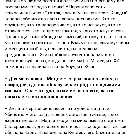
какая же у людей богатая фантазия и как по-разному все
воспринимают одно и то же! У Пиранделло есть
гениальная пьеса «Это так, если вам так кажется». Каждый
человек абсолютно прав в своем восприятии. Кто-то
осуждает, кто-то сопереживает, кто-то негодует, кто-то
отчаивается, кто-то просветляется, у кого-то текут слезы…
Происходит высвобождение эмоций, потому что то, о чем
мы говорим в спектакле, вечно. Взаимоотношения мужчины
и женщины, любовь, ненависть, преступление,
предательство… Эти проблемы существовали и в до
христианскую эпоху, когда возник миф о Медее, и в XX
веке, когда появилась пьеса Ануя, и сейчас.
– Для меня ключ к Медее – ее разговор с лесом, с
природой, где она обнаруживает родство с дикими
силами… Она – оттуда, и нам ее не понять, как не
понять ее жертвоприношения…
– Именно жертвоприношения, а не убийства детей.
Убийство – это когда человек остается в живых, а его
жертвы умирают. Медея уходит из мира вместе с детьми.
Она сражалась до последнего и все-таки сделала так, как
обещала Язону. Я вспоминала Кундеру, его блистательное