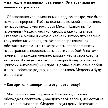
– из тех, что называют этапными. Она возникла по
вашей инициативе?
– Образовалась зона молчания в родном театре, мне было
важно ее прервать. Работа возникла по моей инициативе,
но пьесу предложил режиссер Михаил Цитриняк. По
прочтении «Медеи», честно говоря, даже испугалась.
Сказала: «А можно я сыграю Язона?» Потому что реально
хочу забвения и покоя, так устала сопротивляться
обстоятельствам, что-то устраивать, переворачивать,
перестраивать, переделывать, вести за собой. А потом я
поняла, что каждый человек должен нести свой крест и
веровать. В конце спектакля я говорю Язону (его играет
Григорий Антипенко): «Ты прав, я должна быть сама собой,
я вновь обретаю родину, я вновь остаюсь Медеею и буду
ею всегда».
– Как зрители восприняли эту постановку?
– Мне распечатали форумы из Интернета, зрители
обсуждают спектакль, у каждого своя версия, несмотря на
то что они смотрели «Медею» в один день. Невероятно,