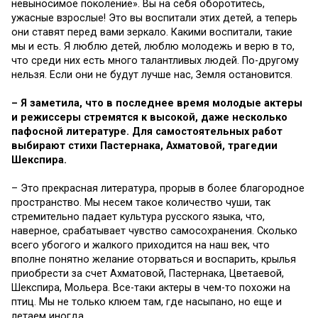
невыносимое поколение». Вы на себя оборотитесь,
ужасные взрослые! Это вы воспитали этих детей, а теперь
они ставят перед вами зеркало. Какими воспитали, такие
мы и есть. Я люблю детей, люблю молодежь и верю в то,
что среди них есть много талантливых людей. По-другому
нельзя. Если они не будут лучше нас, Земля остановится.
– Я заметила, что в последнее время молодые актеры
и режиссеры стремятся к высокой, даже несколько
пафосной литературе. Для самостоятельных работ
выбирают стихи Пастернака, Ахматовой, трагедии
Шекспира.
– Это прекрасная литература, прорыв в более благородное
пространство. Мы несем такое количество чуши, так
стремительно падает культура русского языка, что,
наверное, срабатывает чувство самосохранения. Сколько
всего убогого и жалкого приходится на наш век, что
вполне понятно желание оторваться и воспарить, крылья
приобрести за счет Ахматовой, Пастернака, Цветаевой,
Шекспира, Мольера. Все-таки актеры в чем-то похожи на
птиц. Мы не только клюем там, где насыпано, но еще и
летаем иногда.