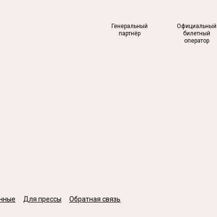
Генеральный
Официальный
партнёр
билетный
оператор
нные
Для прессы
Обратная связь