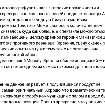
р и хореограф учитывала актерские возможности и
ы хореографические опыты своей предшественницы 
ример, недавнюю «Бедную Лизу» по мотивам
и романа Толстого. Может, вопрос в количественном
 оказалось куда как больше. В спектакле можно отыс
зы и мизансцены целомудренной героини Майи Плисец
го же противного ревнивца Каренина, сцену скачек 
ческие опыты на ту же тему тоже не остались вне
хулиганской «Анны
д взорвавшей Москву. Вряд ли обилие ассоциаций — 
ан остается одним из самых лакомых для постановки
ление движения радует, а получившийся продукт не
е самый оригинальный. Хорошо, что драматический т
возможному способу коммуникации с залом и вроде б
ередовые позиции. Просто прекрасно, что у режисс