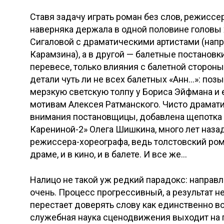
Ставя задачу играть роман без слов, режиссе
наверняка держала в одной половине голов
Сигаловой с драматическими артистами (нап
Карамзина), а в другой — балетные постановк
перевесе, только влияния с балетной стороны
детали чуть ли не всех балетных «Анн…»: по
мерзкую светскую толпу у Бориса Эйфмана и е
мотивам Алексея Ратманского. Чисто драмати
внимания постановщицы, добавлена щепотка 
Карениной-2» Олега Шишкина, много лет наза
режиссера-хореографа, ведь толстовский ром
драме, и в кино, и в балете. И все же…
Налицо не такой уж редкий парадокс: направ
очень. Процесс прогрессивный, а результат н
перестает доверять слову как единственно 
служебная наука сценодвижения выходит на п