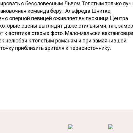
нтировать с бессловесным Львом Толстым только лу
тановочная команда берут Альфреда Шнитке,
тре» с оперной певицей оживляет выпускница Центра
которые сцены выглядят даже стильными, так, заме
т к эстетике старых фото. Мало-мальски вахтанговц
век нелюбви к толстым романам и при замаячившей
точку приблизить зрителя к первоисточнику.