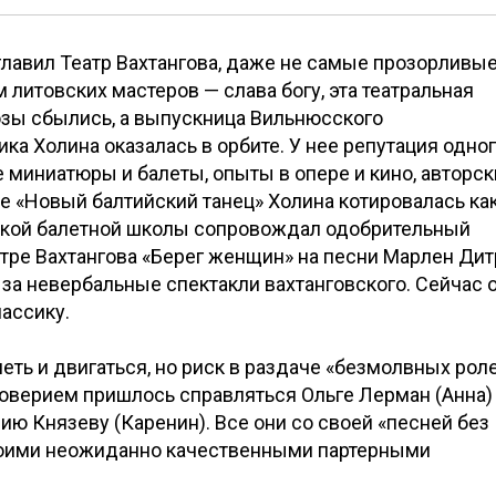
главил Театр Вахтангова, даже не самые прозорливы
 литовских мастеров — слава богу, эта театральная
озы сбылись, а выпускница Вильнюсского
а Холина оказалась в орбите. У нее репутация одног
 миниатюры и балеты, опыты в опере и кино, авторск
е «Новый балтийский танец» Холина котировалась ка
сской балетной школы сопровождал одобрительный
атре Вахтангова «Берег женщин» на песни Марлен Ди
о за невербальные спектакли вахтанговского. Сейчас 
ассику.
ть и двигаться, но риск в раздаче «безмолвных рол
доверием пришлось справляться Ольге Лерман (Анна)
ю Князеву (Каренин). Все они со своей «песней без
своими неожиданно качественными партерными