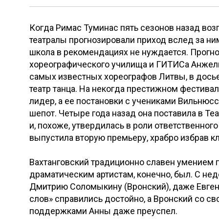
Когда Римас Туминас пять сезонов назад воз
театралы прогнозировали приход вслед за ним
школа в рекомендациях не нуждается. Прогн
хореографического училища и ГИТИСа Анжелик
самых известных хореографов Литвы, в досье
театр танца. На некогда престижном фестивал
лидер, а ее постановки с учениками Вильню
шепот. Четыре года назад она поставила в Те
и, похоже, утвердилась в роли ответственног
выпустила вторую премьеру, храбро избрав кл
Вахтанговский традиционно славен умением пе
драматическим артистам, конечно, был. С не
Дмитрию Соломыкину (Вронский), даже Евгени
слов» справились достойно, а Вронский со 
поддержками Анны даже преуспел.