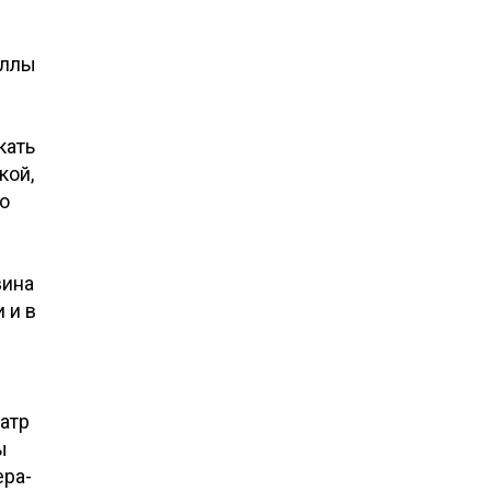
Аллы
кать
кой,
по
вина
 и в
еатр
ы
ера-