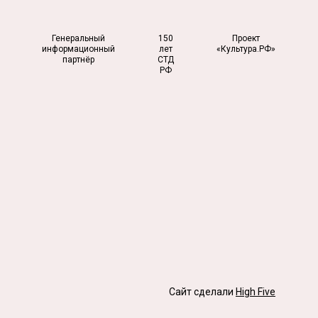
Генеральный
150
Проект
информационный
лет
«Культура.РФ»
партнёр
СТД
РФ
Сайт сделали
High Five