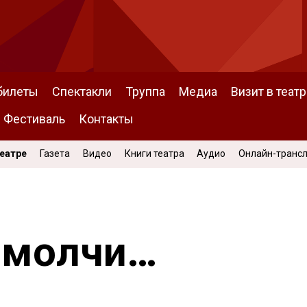
билеты
Спектакли
Труппа
Медиа
Визит в театр
Фестиваль
Контакты
Театре
Газета
Видео
Книги театра
Аудио
Онлайн-транс
, молчи…