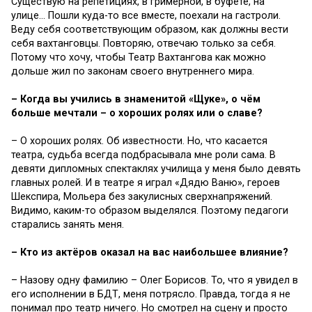
Существую на репетициях, в гримёрной, в буфете, на
улице… Пошли куда-то все вместе, поехали на гастроли.
Веду себя соответствующим образом, как должны вести
себя вахтанговцы. Повторяю, отвечаю только за себя.
Потому что хочу, чтобы Театр Вахтангова как можно
дольше жил по законам своего внутреннего мира.
– Когда вы учились в знаменитой «Щуке», о чём
больше мечтали – о хороших ролях или о славе?
– О хороших ролях. Об известности. Но, что касается
театра, судьба всегда подбрасывала мне роли сама. В
девяти дипломных спектаклях училища у меня было девять
главных ролей. И в театре я играл «Дядю Ваню», героев
Шекспира, Мольера без закулисных сверхнапряжений.
Видимо, каким-то образом выделялся. Поэтому педагоги
старались занять меня.
– Кто из актёров оказал на вас наибольшее влияние?
– Назову одну фамилию – Олег Борисов. То, что я увидел в
его исполнении в БДТ, меня потрясло. Правда, тогда я не
понимал про театр ничего. Но смотрел на сцену и просто