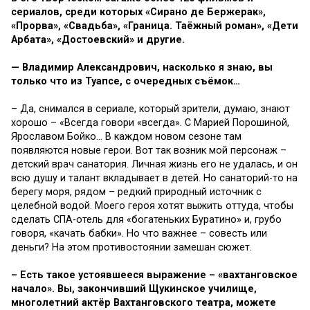
сериалов, среди которых «Сирано де Бержерак»,
«Прорва», «Свадьба», «Граница. Таёжный роман», «Дети
Арбата», «Достоевский» и другие.
— Владимир Александрович, насколько я знаю, вы
только что из Туапсе, с очередных съёмок…
– Да, снимался в сериале, который зрители, думаю, знают
хорошо – «Всегда говори «всегда». С Марией Порошиной,
Ярославом Бойко… В каждом новом сезоне там
появляются новые герои. Вот так возник мой персонаж –
детский врач санатория. Личная жизнь его не удалась, и он
всю душу и талант вкладывает в детей. Но санаторий-то на
берегу моря, рядом – редкий природный источник с
целебной водой. Моего героя хотят выжить оттуда, чтобы
сделать СПА-отель для «богатеньких Буратино» и, грубо
говоря, «качать бабки». Но что важнее – совесть или
деньги? На этом противостоянии замешан сюжет.
– Есть такое устоявшееся выражение – «вахтанговское
начало». Вы, закончивший Щукинское училище,
многолетний актёр Вахтанговского театра, можете