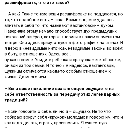
расшифровать, что это такое?
– А как? Такие тонкие вещи расшифровке не поддаются, но
то, что подобное есть, – факт. Возможно, мне удалось
впитать в себя то, что называют вахтанговским духом.
Наверняка этому немало способствует дух предыдущих
поколений актёров, которые творили в нашем знаменитом
театре. Они здесь присутствуют в фотографиях на стенах. И
я верю в «невидимые ниточки», невидимые законы во всём:
в быту, в отношениях. Здесь всё…
ну как в семье. Увидите ребёнка и сразу скажете: «Похоже,
он вон из той семьи. И точно!» Я надеюсь, вахтанговцы,
щукинцы отличаются каким-то особым отношением к
жизни. Да много чем.
– Вы и ваше поколение вахтанговцев ощущаете на
себе ответственность за передачу этих легендарных
традиций?
– Если говорить о себе, лично я – ощущаю. Не то что
собираю вокруг себя «кружок» молодых и говорю им, что и
как надо делать, играть, произносить. Я существую.