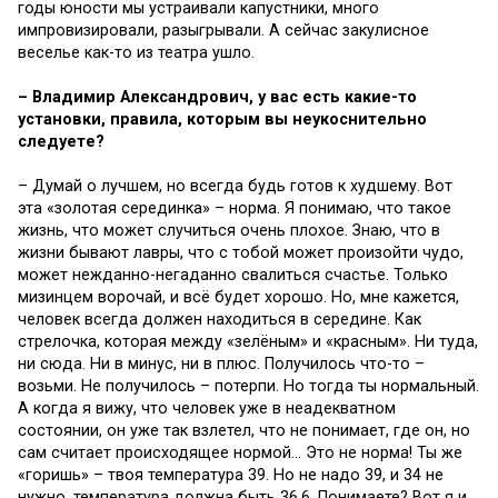
годы юности мы устраивали капустники, много
импровизировали, разыгрывали. А сейчас закулисное
веселье как-то из театра ушло.
– Владимир Александрович, у вас есть какие-то
установки, правила, которым вы неукоснительно
следуете?
– Думай о лучшем, но всегда будь готов к худшему. Вот
эта «золотая серединка» – норма. Я понимаю, что такое
жизнь, что может случиться очень плохое. Знаю, что в
жизни бывают лавры, что с тобой может произойти чудо,
может нежданно-негаданно свалиться счастье. Только
мизинцем ворочай, и всё будет хорошо. Но, мне кажется,
человек всегда должен находиться в середине. Как
стрелочка, которая между «зелёным» и «красным». Ни туда,
ни сюда. Ни в минус, ни в плюс. Получилось что-то –
возьми. Не получилось – потерпи. Но тогда ты нормальный.
А когда я вижу, что человек уже в неадекватном
состоянии, он уже так взлетел, что не понимает, где он, но
сам считает происходящее нормой… Это не норма! Ты же
«горишь» – твоя температура 39. Но не надо 39, и 34 не
нужно, температура должна быть 36,6. Понимаете? Вот я и