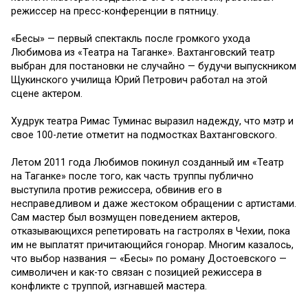
режиссер на пресс-конференции в пятницу.
«Бесы» — первый спектакль после громкого ухода
Любимова из «Театра на Таганке». Вахтанговский театр
выбран для постановки не случайно — будучи выпускником
Щукинского училища Юрий Петрович работал на этой
сцене актером.
Худрук театра Римас Туминас выразил надежду, что мэтр и
свое 100-летие отметит на подмостках Вахтанговского.
Летом 2011 года Любимов покинул созданный им «Театр
на Таганке» после того, как часть труппы публично
выступила против режиссера, обвинив его в
несправедливом и даже жестоком обращении с артистами.
Сам мастер был возмущен поведением актеров,
отказывающихся репетировать на гастролях в Чехии, пока
им не выплатят причитающийся гонорар. Многим казалось,
что выбор названия — «Бесы» по роману Достоевского —
символичен и как-то связан с позицией режиссера в
конфликте с труппой, изгнавшей мастера.