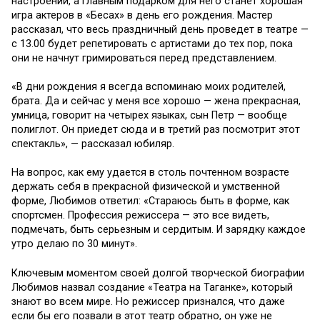
настроении, а главным подарком для него станет хорошая
игра актеров в «Бесах» в день его рождения. Мастер
рассказал, что весь праздничный день проведет в театре —
с 13.00 будет репетировать с артистами до тех пор, пока
они не начнут гримироваться перед представлением.
«В дни рождения я всегда вспоминаю моих родителей,
брата. Да и сейчас у меня все хорошо — жена прекрасная,
умница, говорит на четырех языках, сын Петр — вообще
полиглот. Он приедет сюда и в третий раз посмотрит этот
спектакль», — рассказал юбиляр.
На вопрос, как ему удается в столь почтенном возрасте
держать себя в прекрасной физической и умственной
форме, Любимов ответил: «Стараюсь быть в форме, как
спортсмен. Профессия режиссера — это все видеть,
подмечать, быть серьезным и сердитым. И зарядку каждое
утро делаю по 30 минут».
Ключевым моментом своей долгой творческой биографии
Любимов назвал создание «Театра на Таганке», который
знают во всем мире. Но режиссер признался, что даже
если бы его позвали в этот театр обратно, он уже не