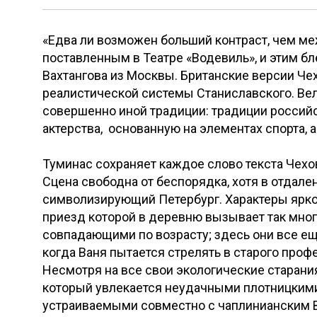
«Едва ли возможен больший контраст, чем ме
поставленным в Театре «Водевиль», и этим 
Вахтангова из Москвы. Британские версии Че
реалистической системы Станиславского. Ве
совершенно иной традиции: традиции россий
актерства, основанную на элементах спорта, 
Туминас сохраняет каждое слово текста Чехов
Сцена свободна от беспорядка, хотя в отдал
символизирующий Петербург. Характеры ярко
приезд которой в деревню вызывает так мног
совпадающими по возрасту; здесь они все ещ
когда Ваня пытается стрелять в старого проф
Несмотря на все свои экологические старани
который увлекается неудачными плотницкими
устраиваемыми совместно с чаплинианским Ва