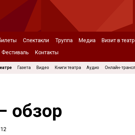
билеты
Спектакли
Труппа
Медиа
Визит в театр
Фестиваль
Контакты
Театре
Газета
Видео
Книги театра
Аудио
Онлайн-транс
– обзор
012