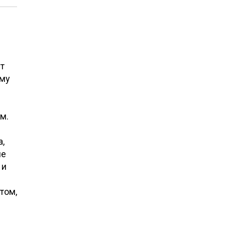
т
ему
м.
,
не
 и
том,