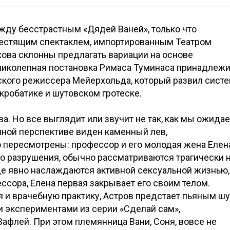
жду бесстрастным «Дядей Ваней», только что
блестящим спектаклем, импортированным Театром
хова склонны предлагать вариации на основе
ликолепная постановка Римаса Туминаса принадлежи
ского режиссера Мейерхольда, который развил сист
акробатике и шутовском гротеске.
а. Но все выглядит или звучит не так, как мы ожидае
енной перспективе виден каменный лев,
 пересмотрены: профессор и его молодая жена Елена
о разрушения, обычно рассматриваются трагически 
е явно наслаждаются активной сексуальной жизнью,
ессора, Елена первая закрывает его своим телом.
я и врачебную практику, Астров предстает пьяным шу
 экспериментами из серии «Сделай сам»,
флей. При этом племянница Вани, Соня, вовсе не