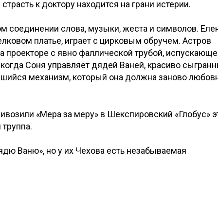
страсть к доктору находится на грани истерии.
ом соединении слова, музыки, жеста и символов. Еле
ковом платье, играет с цирковым обручем. Астров
на проекторе с явно фаллической трубой, испускающе
 когда Соня управляет дядей Ваней, красиво сыгран
ившийся механизм, который она должна заново любов
ривозили «Мера за меру» в Шекспировский «Глобус» э
 труппа.
ядю Ваню», но у их Чехова есть незабываемая