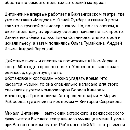
абсолютно самостоятельный авторский материал.
Цитриняк не впервые работает в Вахтанговском театре, где
уже поставил «Медею» с Юлией Рутберг в главной роли,
так что с труппой режиссер знаком. Но, по его словам, к
окончательному актерскому составу пришли не так просто.
Изначально была только Елена Сотникова, для которой и
искали пьесу, а затем появились Ольга Тумайкина, Андрей
Ильин, Андрей Зарецкий.
Действие пьесы и спектакля происходит в Нью-Йорке в
конце 60-х годов прошлого века. Условность, как сказал
режиссер, существует, но по
обстановке и костюмам можно угадать время. Что
касается музыки, то она специально написана для этого
спектакля дуэтом композиторов Бориса Кинера и
Александра Прокоповича. Автор сценографии — Мария
Рыбасова, художник по костюмам — Виктория Севрюкова.
Михаил Цитриняк — выпускник актерского и режиссерского
факультетов Высшего театрального училища имени Щукина
при Вахтанговском театре. Работал во МХАТе, театре имени