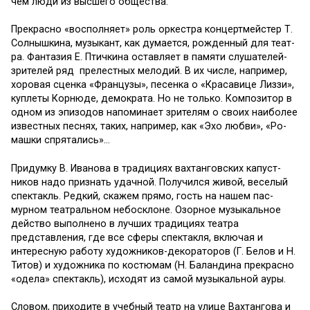
чем люди из высшего общества.
Прекрасно «восполняет» роль оркестра концертмейстер Т.
Солнышкина, музыкант, как думается, рожденный для теат­
ра. Фантазия Е. Птичкина ос­тавляет в памяти слушателей-
зрителей ряд прелестных мело­дий. В их числе, например,
хо­ровая сценка «Французы», пе­сенка о «Красавице Лиззи»,
куплеты Корнюде, демократа. Но не только. Композитор в
одном из эпизодов напоминает зрителям о своих наиболее
из­вестных песнях, таких, напри­мер, как «Эхо любви», «Ро­
машки спрятались»…
Придумку В. Иванова в тра­дициях вахтанговских капуст­
ников надо признать удачной. Получился живой, веселый
спектакль. Редкий, скажем прямо, гость на нашем пас­
мурном театральном небоскло­не. Озорное музыкальное
дей­ство выполнено в лучших тра­дициях театра
представления, где все сферы спектакля, включая и
интересную работу художников-декораторов (Г. Бе­лов и Н.
Титов) и художника по костюмам (Н. Баландина пре­красно
«одела» спектакль), ис­ходят из самой музыкальной ауры.
Словом, приходите в учеб­ный театр на улице Вахтангова и