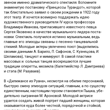
зве­ном именно драматического спектакля. Вспомните
знамени­тую постановку «Принцессы Турандот», которой
так бли­стательно заявил о своем рож­дении в 1922 году
этот театр. И хочется всемерно поддер­жать идею
художественного руководителя IV курса профес­сора
Владимира Иванова, при­гласившего известного певца
Сергея Яковенко в качестве музыкального лидера поста­
новки. Спектакль получился истинно музыкальным, ведь
главные его эпизоды связаны с песенно-танцевальной
стихией. Молодые актеры увлеченно по­ют (выделились
своими данны­ми А. Барило, П. Сафонов, С. Кузнецова, И.
Шеламова), танцуют и мимируют. В самой пластике
массовых и. сольных танцев воскрешаются лучшие
традиции оперетты, мюзикла (балетмейстер Л. Дмитриева)
и стэпа (М. Разуваев).
В «Дилижансе из Руана», не­смотря на обилие персонажей,
быструю смену эпизодов-ситу­аций, главным, а по существу
единственным, настоящим ге­роем становится Пышка, убе­
дительно сыгранная М. Ароновой. Молодой актрисе
удается создать живой портрет падшей женщины, которая
оказывается куда более честной, порядочной и стойкой,