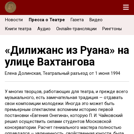
Новости
Пресса о Театре
Газета
Видео
Книги театра
Аудио
Онлайн-трансляции
Рингтоны
«Дилижанс из Руана» на
улице Вахтангова
Елена Долинская, Театральный разъезд от
1 июня 1994
У многих творцов, работаю­щих для театра, и прежде все­го
музыкального, есть замеча­тельная традиция — отдавать
свои композиции молодежи. Иногда это может быть
премьерным спектаклем: вспом­ним историю первой
постановки «Евгения Онегина», которую П. И. Чайковский
решил осущест­вить силами студентов Москов­ской
консерватории. Расчет ге­ниального мастера полностью
оправдался — увлеченность, свойственная юности, была