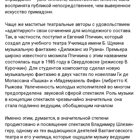
вос­принята публикой непосредственнее, чем выверенное
искус­ство примадонн.
Чаще же маститые театраль­ные авторы с удовольствием
«адаптируют» свои сочинения для молодежного состава.
Так, в частности, поступил и Евгений Птичкин, который
создал для учебного театра Училища имени Б. Щукина
музыкаль­ную фантазию «Дилижанс из Руана». Премьера
широко из­вестного мюзикла Птичкина с этим названием
состоялась еще в 1985 году в Свердловске (режиссер В.
Курочкин). Для студентов композитор сделал новую
музыкальную фантазию в двух частях по новеллам Ги де
Мопассана «Пышка» и «Ма­демуазель Фифи» (либретто К.
Рыжова. Увлеченность молодых ис­полнителей во многом
предо­пределена звуковой сферой спектакля. Роль музыки
в кон­цепции спектакля чрезвычайно значительна: она
стала под­линно ведущим, обобщающим началом.
Именно этим, дума­ется, в значительной степени
продиктовано и посвящение спектакля Владимиру Шлезин­
геру, одному из тех выдаю­щихся деятелей Вахтанговского
театра и его училища, которые ощущали музыку ведущим