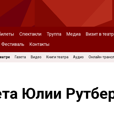
билеты
Спектакли
Труппа
Медиа
Визит в театр
Фестиваль
Контакты
Театре
Газета
Видео
Книги театра
Аудио
Онлайн-транс
та Юлии Рутбе