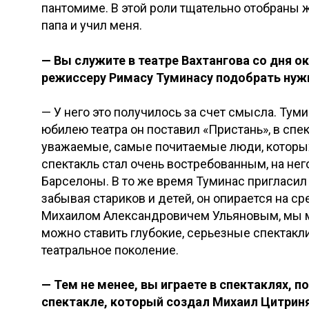
пантомиме. В этой роли тщательно отобраны ж
папа и учил меня.
— Вы служите в театре Вахтангова со дня о
режиссеру Римасу Туминасу подобрать нуж
— У него это получилось за счет смысла. Тум
юбилею театра он поставил «Пристань», в спе
уважаемые, самые почитаемые люди, которых
спектакль стал очень востребованным, на нег
Барселоны. В то же время Туминас пригласил 
забывая стариков и детей, он опирается на ср
Михаилом Александровичем Ульяновым, мы м
можно ставить глубокие, серьезные спектакл
театральное поколение.
— Тем не менее, вы играете в спектаклях, 
спектакле, который создал Михаил Цитрин