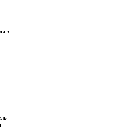
ли в
я
оль.
л