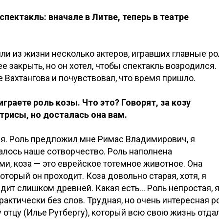
спектакль: вначале в Литве, теперь в театре
ли из жизни несколько актеров, игравших главные ро
е закрыть, но он хотел, чтобы спектакль возродился.
 Вахтангова и почувствовал, что время пришло.
граете роль козы. Что это? Говорят, за козу
рисы, но досталась она вам.
ия. Роль предложил мне Римас Владимирович, я
алось наше сотворчество. Роль наполнена
, коза — это еврейское тотемное животное. Она
оторый он проходит. Коза довольно старая, хотя, я
дит слишком древней. Какая есть… Роль непростая, 
рактически без слов. Трудная, но очень интересная р
у отцу (Илье Рутбергу), который всю свою жизнь отда