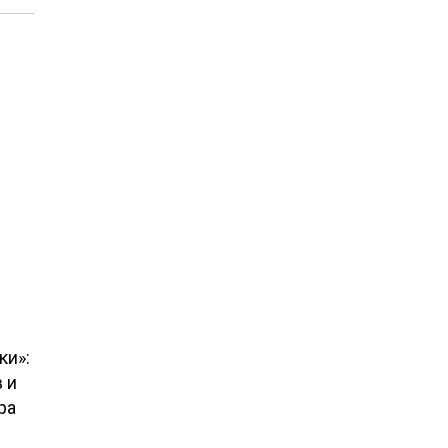
ки»:
 и
ра