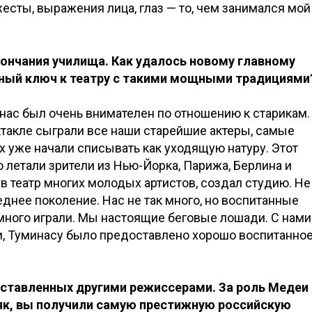
есты, выражения лица, глаз — то, чем занимался мой
кончания училища. Как удалось новому главному
ный ключ к театру с такими мощными традициями
инас был очень внимателен по отношению к старикам.
ктакле сыграли все наши старейшие актеры, самые
 уже начали списывать как уходящую натуру. Этот
о летали зрители из Нью-Йорка, Парижа, Берлина и
в театр многих молодых артистов, создал студию. Не
еднее поколение. Нас не так много, но воспитанные
ного играли. Мы настоящие беговые лошади. С нами
и, Туминасу было предоставлено хорошо воспитанно
поставленных другими режиссерами. За роль Медеи 
як, вы получили самую престижную российскую