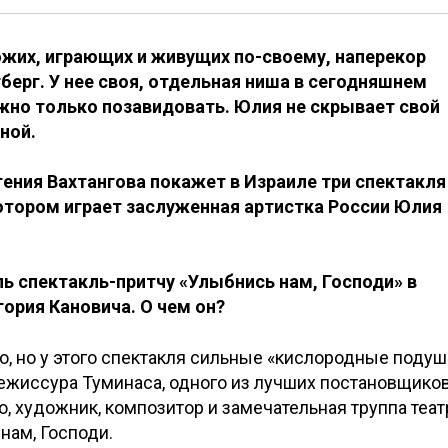
охожих, играющих и живущих по-своему, наперекор
ерг. У нее своя, отдельная ниша в сегодняшнем
ожно только позавидовать. Юлия не скрывает свой
ной.
гения Вахтангова покажет в Израиле три спектакля
котором играет заслуженная артистка России Юлия
ль спектакль-притчу «Улыбнись нам, Господи» в
ория Кановича. О чем он?
ло, но у этого спектакля сильные «кислородные подуш
ежиссура Туминаса, одного из лучших постановщиков
, художник, композитор и замечательная труппа теат
нам, Господи.