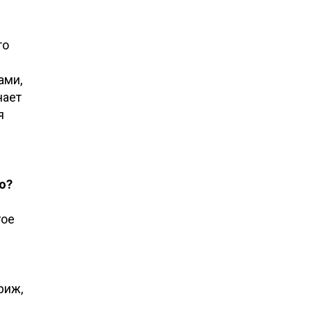
то
ами,
чает
я
о?
гое
риж,