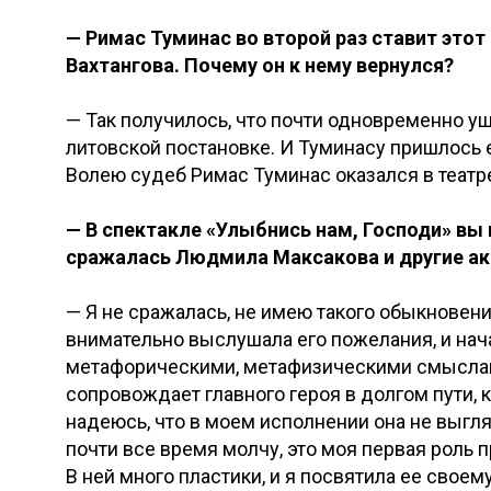
— Римас Туминас во второй раз ставит этот 
Вахтангова. Почему он к нему вернулся?
— Так получилось, что почти одновременно уш
литовской постановке. И Туминасу пришлось е
Волею судеб Римас Туминас оказался в театре
— В спектакле «Улыбнись нам, Господи» вы и
сражалась Людмила Максакова и другие акт
— Я не сражалась, не имею такого обыкновен
внимательно выслушала его пожелания, и нач
метафорическими, метафизическими смыслами
сопровождает главного героя в долгом пути, к
надеюсь, что в моем исполнении она не выгля
почти все время молчу, это моя первая роль п
В ней много пластики, и я посвятила ее своем