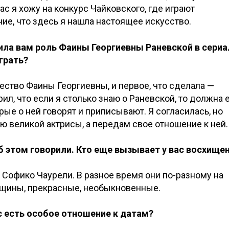
ас я хожу на конкурс Чайковского, где играют
е, что здесь я нашла настоящее искусство.
ила вам роль Фаины Георгиевны Раневской в сериа
грать?
ество Фаины Георгиевны, и первое, что сделала —
рил, что если я столько знаю о Раневской, то должна 
ые о ней говорят и приписывают. Я согласилась, но
ию великой актрисы, а передам свое отношение к ней.
об этом говорили. Кто еще вызывает у вас восхище
Софико Чаурели. В разное время они по-разному на
нщины, прекрасные, необыкновенные.
с есть особое отношение к датам?