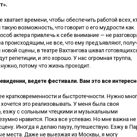
т».
е хватает времени, чтобы обеспечить работой всех, к
 такую возможность, что говорит о его мудрости как
особ актера привлечь к себе внимание — не разговор
 за происходящим, не все, что ему предъявляют, полу
 новой сцены, в театре Вахтангова шквал готовящихс
ут репетиции, и это хорошо. У нас огромная труппа,
ь нужно, потому что жизнь проходит.
левидении, ведете фестивали. Вам это все интересн
ее кратковременности и быстротечности. Нужно мно
и хочется это реализовывать. У меня была своя
о, езжу с сольными чтецкими и музыкальными
езумно нравится. Пока все успеваю. Но мне важна не
сцену. Иногда я делаю паузу, путешествую. Езжу в Па
ые места. Даже не выезжая из Москвы, я могу