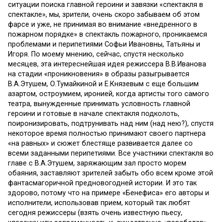
ситуации поиска главной героини и завязки «спектакля в
спектакле», мы, зрители, очень скоро забываем об этом
фарсе и уже, не принимая во внимание «внедренного в
пожарном порядке» в спектакль пожарного, проникаемся
проблемами и перипетиями Софьи Ивановны, Татьяны и
Игоря. По моему мнению, сейчас, спустя несколько
месяцев, эта интереснейшая идея режиссера В.В.Иванова
на стадии «проникновения» в образы разыгрывается
В.А.Этушем, О.Тумайкиной и Е.Князевым с еще большим
азартом, остроумием, иронией, когда артисты того самого
театра, вынужденные принимать условность главной
героини и готовые в начале спектакля подколоть,
поиронизировать, подтрунивать над ним (над нею?), спустя
некоторое время полностью принимают своего партнера
«на равных» и сюжет блестяще развивается далее со
всеми заданными перипетиями. Все участники спектакля во
главе с В.А.Этушем, заряжающим зал просто морем
обаяния, заставляют зрителей забыть обо всем кроме этой
фантасмагоричной предновогодней истории. И это так
здорово, потому что на примере «Бенефиса» его авторы и
исполнители, использовав прием, который так любят
сегодня режиссеры (взять очень известную пьесу,