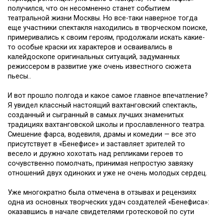
получился, что он несомненно станет событием
театральной жизни Москвы. Но все-таки наверное тогда
еще участники спектакля находились в творческом поиске,
примеривались к своим героям, продолжали искать какие-
то особые краски их характеров и осваивались в
калейдоскопе оригинальных ситуаций, задуманных
режиссером в развитие уже очень известного сюжета
пьесы..
И вот прошло полгода и какое самое главное впечатление?
Я увидел классный настоящий вахтанговский спектакль,
созданный и сыгранный в самых лучших знаменитых
традициях вахтанговской школы и прославленного театра.
Смешение фарса, водевиля, драмы и комедии — все это
присутствует в «Бенефисе» и заставляет зрителей то
весело и дружно хохотать над репликами героев то
сочувственно помолчать, принимая непростую завязку
отношений двух одиноких и уже не очень молодых сердец.
Уже многократно была отмечена в отзывах и рецензиях
одна из основных творческих удач создателей «Бенефиса»:
оказавшись в начале свидетелями гротесковой по сути