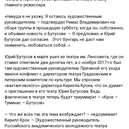
главного режиссера.
«Никуда я не ухожу. Я остаюсь художественным
руководителем, — подтвердил Римас Владимирович на
сборе труппы в прошедшую субботу, когда он, собственно,
и объявил новость о Бутусове. — Я предложил, и Юрий
Бутусов дал согласие… Этот бунтарь не даст нам
окаменеть, любоваться собой…»
Юрий Бутусов в марте ушел из театра им. Ленсовета, где он
ставил спектакли два десятка лет, а с ноября 2017-го был
там художественным руководителем. Причиной его ухода
явился конфликт с директором театра Градковским и
питерским комитетом по культуре. Мы спросили
«вахтанговского» директора Кирилла Крока, что он думает
о приглашении в его театр Юрия Бутусова. Ведь
фактически в театре теперь будет триумвират — «Крок —
Туминас — Бутусов».
— Что же всех так эта тема возбуждает? — недоумевает
Кирилл Крок. — [Художественный руководитель
Российского академического молодёжного театра