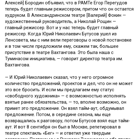
Алексей] Бородин объявил, что в РАМТе Егор Перегудов
теперь будет главным режиссером, притом что он остается
худруком. В Александринском театре [Валерий] Фокин —
художественный руководитель, а Николай Рощин —
главный режиссер. Вот и у нас теперь будет главный
режиссер. Когда Юрий Николаевич Бутусов ушел из
Ленсовета, мы с ним вели переговоры о новой постановке
и в том числе предложили ему, скажем так, большее
присутствие в театре Вахтангова. Это была наша с
Туминасом инициатива, — говорит директор театра им.
Вахтангова.
— И Юрий Николаевич сказал, что у него огромное
количество предложений, проектов и дел, что он не может
это все бросить. И если мы предлагаем ему статус
«свободного художника» — с возможностью исполнять
взятые ранее обязательства, — то, вполне возможно, он
примет это предложение. Он взял тайм-аут, обдумывал
предложение. Потом, в середине сезона, мы еще
возвращались к разговору, потом Бутусов взял еще тайм-
аут. И вот 8 сентября он был в Москве, репетировал в
театре спектакль «Бег» — и ответил уже твердым