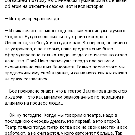
согласием. Поэтому мы с Римасом Туминасом и объявили
об этом на открытии сезона. Вот и вся история.
— История прекрасная, да.
— И никакая это не многоходовка, как многие уже думают.
Что, мол, Бутусов специально устроил скандал в
Ленсовета, чтобы уйти оттуда к нам. Во-первых, он ничего
не устраивал, а во-вторых, наше предложение было
сформулировано только тогда, когда окончательно стало
ясно, что Юрий Николаевич уже твердо все решил и
окончательно ушел из Ленсовета. Только после этого мы
предложили ему свой вариант, и он на него, как я и сказал,
не сразу согласился.
— Все прекрасно знают, что в театре Вахтангова директор
и худрук — это как минимум равнозначные по позициям и
влиянию на процесс люди…
— Ой, ну погодите. Когда мы говорим о театре, надо в
последнюю очередь думать, кто первый, а кто второй.
Театр только тогда театр, когда все на своих местах и все
работают, а не считаются, у кого авторитет больше. Так