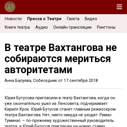
Новости
Пресса о Театре
Газета
Видео
Книги театра
Аудио
Онлайн-трансляции
Рингтоны
В театре Вахтангова не
собираются мериться
авторитетами
Анна Балуева, Собеседник от
17 сентября 2018
Юрия Бутусова пригласили в театр Вахтангова, когда он
уже окончательно ушел из Ленсовета, подчеркивает
Кирилл Крок. Юрий Бутусов станет главным режиссером
театра Вахтангова. Нет, никто никуда не уходит: Римас
Туминас — по-прежнему художественный руководитель
театра, а Юрий Бутусов приглашен на новую ставку