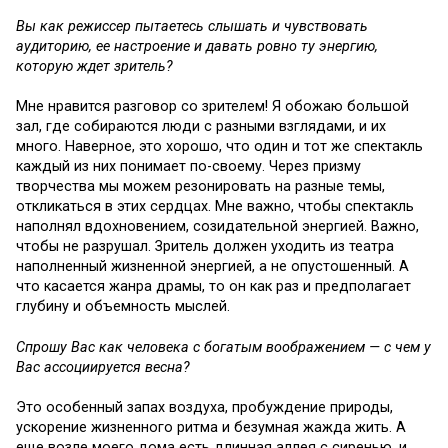
Вы как режиссер пытаетесь слышать и чувствовать
аудиторию, ее настроение и давать ровно ту энергию,
которую ждет зритель?
Мне нравится разговор со зрителем! Я обожаю большой
зал, где собираются люди с разными взглядами, и их
много. Наверное, это хорошо, что один и тот же спектакль
каждый из них понимает по-своему. Через призму
творчества мы можем резонировать на разные темы,
откликаться в этих сердцах. Мне важно, чтобы спектакль
наполнял вдохновением, созидательной энергией. Важно,
чтобы не разрушал. Зритель должен уходить из театра
наполненный жизненной энергией, а не опустошенный. А
что касается жанра драмы, то он как раз и предполагает
глубину и объемность мыслей.
Спрошу Вас как человека с богатым воображением — с чем у
Вас ассоциируется весна?
Это особенный запах воздуха, пробуждение природы,
ускорение жизненного ритма и безумная жажда жить. А
еще возле моего дома есть длинная аллея с сиренью, и