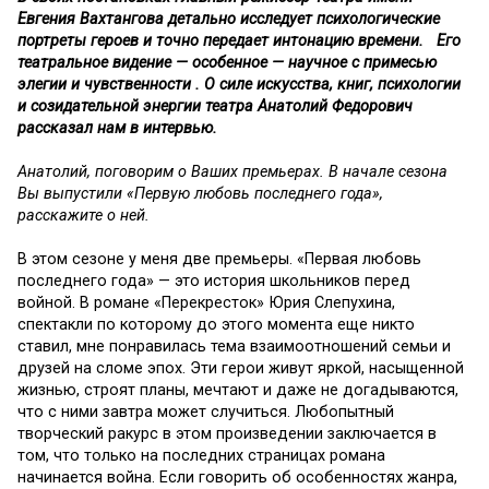
Евгения Вахтангова детально исследует психологические
портреты героев и точно передает интонацию времени. Его
театральное видение — особенное — научное с примесью
элегии и чувственности . О силе искусства, книг, психологии
и созидательной энергии театра Анатолий Федорович
рассказал нам в интервью.
Анатолий, поговорим о Ваших премьерах. В начале сезона
Вы выпустили «Первую любовь последнего года»,
расскажите о ней.
В этом сезоне у меня две премьеры. «Первая любовь
последнего года» — это история школьников перед
войной. В романе «Перекресток» Юрия Слепухина,
спектакли по которому до этого момента еще никто
ставил, мне понравилась тема взаимоотношений семьи и
друзей на сломе эпох. Эти герои живут яркой, насыщенной
жизнью, строят планы, мечтают и даже не догадываются,
что с ними завтра может случиться. Любопытный
творческий ракурс в этом произведении заключается в
том, что только на последних страницах романа
начинается война. Если говорить об особенностях жанра,