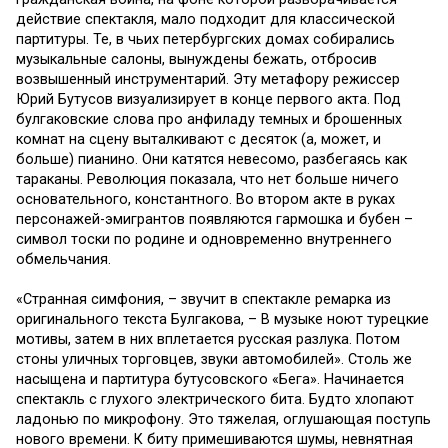
действие спектакля, мало подходит для классической
партитуры. Те, в чьих петербургских домах собирались
музыкальные салоны, вынуждены бежать, отбросив
возвышенный инструментарий. Эту метафору режиссер
Юрий Бутусов визуализирует в конце первого акта. Под
булгаковские слова про анфиладу темных и брошенных
комнат на сцену выталкивают с десяток (а, может, и
больше) пианино. Они катятся невесомо, разбегаясь как
тараканы. Революция показала, что нет больше ничего
основательного, константного. Во втором акте в руках
персонажей-эмигрантов появляются гармошка и бубен –
символ тоски по родине и одновременно внутреннего
обмельчания.
«Странная симфония, – звучит в спектакле ремарка из
оригинального текста Булгакова, – В музыке ноют турецкие
мотивы, затем в них вплетается русская разлука. Потом
стоны уличных торговцев, звуки автомобилей». Столь же
насыщена и партитура бутусовского «Бега». Начинается
спектакль с глухого электрического бита. Будто хлопают
ладонью по микрофону. Это тяжелая, оглушающая поступь
нового времени. К биту примешиваются шумы, невнятная