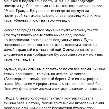
монахов в подземелье поет», «Слышно, как подходит
поезд» и т.д. Словоформа «слышать» встречается в пьесе
19 раз. Правда, Бутусов почти нигде не следует за
партитурой Булгакова, словно опевая реплику Крапилина:
«Все губернии плюют на твою музыку».
Режиссер придает свое звучание булгаковскому тексту.
Это хруст пластиковых стаканчиков под ногами
контрразведки, лопающиеся воздушные шары. Гудок
паровоза исполняется в спектакле голосом и похож на
самый страшный и отчаянный вой. С этим сочетаются
фирменные и разнообразные бутусовские зонги – но у них
своя, иная задача.
Музыка, шумы слышны в спектакле почти все время. Тишина
если и возникает – то лишь на несколько тактов.
«Бессмертье – тихий, светлый берег». Это из эпиграфа к
пьесе. Молчание – прерогатива тех, кто окончил свой бег.
Поэтому финальным звуком спектакля становится выстрел.
…Кода. С многоголосием спектакля контрастировала
тишина зала. Поэтому любые зрительские вкрапления были
особенно слышимы: шелест блокнотной бумаги, стук