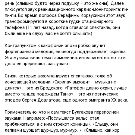
речь (слышно будто через подушку – это же сны). Далее
плюсуется звук реанимационного кардио-мониторинга: пи-
пи-пи. Во время допроса Серафимы Корзухиной этот звук
трансформируется в короткие гудки стационарного
телефона (11 лет назад, когда ставился спектакль, они
были еще на слуху: вас не хотят слышать).
Контрапунктом к какофонии эпохи робко звучит
фортепианная мелодия, ее иногда поддерживает скрипка.
Эта музыкальная тема гармонична, интеллигентна, но то и
дело ее прерывают, заглушают.
Стихи, которые аккомпанируют спектаклю, тоже об
исчезающей мелодии. «Скрипач выходит – музыка не
длится» – это из Бродского. «Патефон давно охрип, лучше
вместо танцев подождем Таню» – это из поэтических
этюдов Сергея Довлатова, еще одного эмигранта ХХ века.
Примечательно, что и сам текст Булгакова переполнен
звуками. Например: «Послышался вальс, стал
приближаться, а с ним стрекот конницы», «Слышу, они
лапками шуршат: шур-шур, мур-мур…», «Слышно, как хор