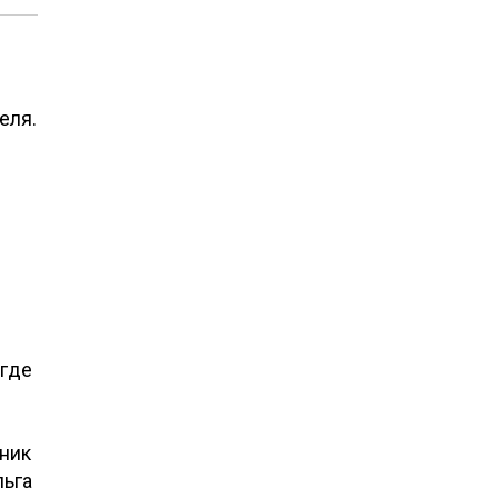
еля.
 где
ник
льга