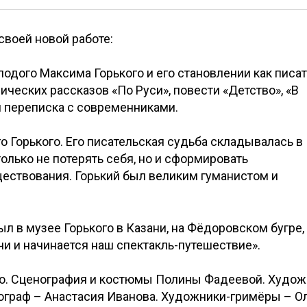
своей новой работе:
одого Максима Горького и его становлении как писат
ческих рассказов «По Руси», повести «Детство», «В
и переписка с современниками.
 Горького. Его писательская судьба складывалась в
только не потерять себя, но и сформировать
ствования. Горький был великим гуманистом и
л в музее Горького в Казани, на Фёдоровском бугре,
чи и начинается наш спектакль-путешествие».
ко. Сценография и костюмы Полины Фадеевой. Худож
ограф – Анастасия Иванова. Художники-гримёры – О