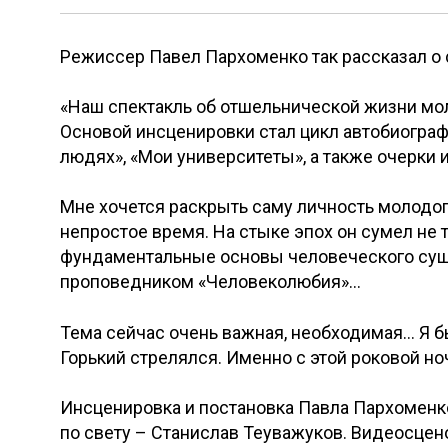
Режиссер Павел Пархоменко так рассказал о 
«Наш спектакль об отшельнической жизни мол
Основой инсценировки стал цикл автобиографи
людях», «Мои университеты», а также очерки 
Мне хочется раскрыть саму личность молодого
непростое время. На стыке эпох он сумел не 
фундаментальные основы человеческого суще
проповедником «Человеколюбия»…
Тема сейчас очень важная, необходимая… Я бы
Горький стрелялся. Именно с этой роковой но
Инсценировка и постановка Павла Пархомен
по свету – Станислав Теуважуков. Видеосцен