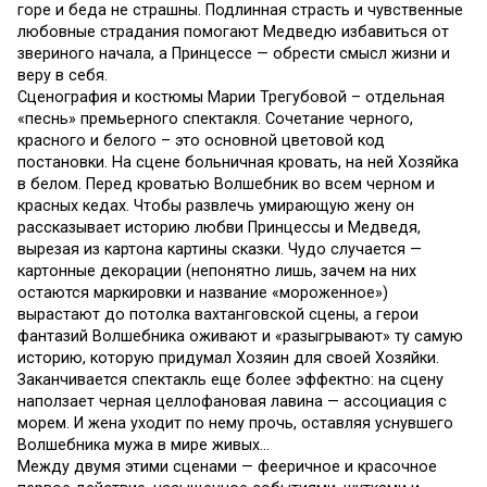
горе и беда не страшны. Подлинная страсть и чувственные
любовные страдания помогают Медведю избавиться от
звериного начала, а Принцессе — обрести смысл жизни и
веру в себя.
Сценография и костюмы Марии Трегубовой – отдельная
«песнь» премьерного спектакля. Сочетание черного,
красного и белого – это основной цветовой код
постановки. На сцене больничная кровать, на ней Хозяйка
в белом. Перед кроватью Волшебник во всем черном и
красных кедах. Чтобы развлечь умирающую жену он
рассказывает историю любви Принцессы и Медведя,
вырезая из картона картины сказки. Чудо случается —
картонные декорации (непонятно лишь, зачем на них
остаются маркировки и название «мороженное»)
вырастают до потолка вахтанговской сцены, а герои
фантазий Волшебника оживают и «разыгрывают» ту самую
историю, которую придумал Хозяин для своей Хозяйки.
Заканчивается спектакль еще более эффектно: на сцену
наползает черная целлофановая лавина — ассоциация с
морем. И жена уходит по нему прочь, оставляя уснувшего
Волшебника мужа в мире живых…
Между двумя этими сценами — фееричное и красочное