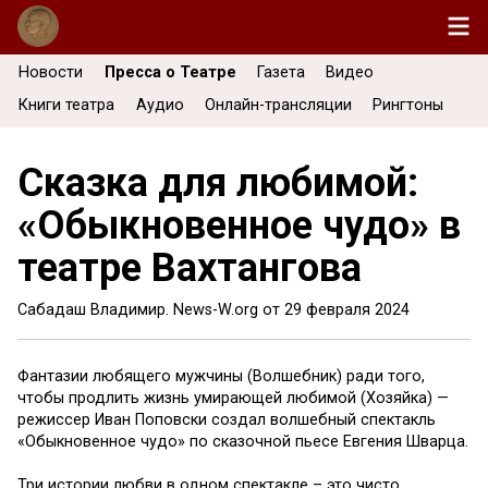
Новости
Пресса о Театре
Газета
Видео
Книги театра
Аудио
Онлайн-трансляции
Рингтоны
Сказка для любимой:
«Обыкновенное чудо» в
театре Вахтангова
Сабадаш Владимир. News-W.org от
29 февраля 2024
Фантазии любящего мужчины (Волшебник) ради того,
чтобы продлить жизнь умирающей любимой (Хозяйка) —
режиссер Иван Поповски создал волшебный спектакль
«Обыкновенное чудо» по сказочной пьесе Евгения Шварца.
Три истории любви в одном спектакле – это чисто