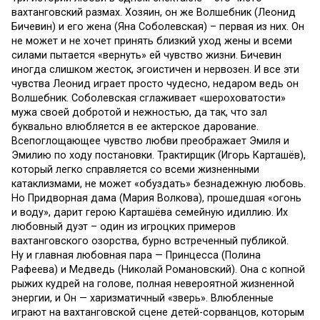
вахтанговский размах. Хозяин, он же Волшебник (Леонид
Бичевин) и его жена (Яна Соболевская) – первая из них. Он
не может и не хочет принять близкий уход жены и всеми
силами пытается «вернуть» ей чувство жизни. Бичевин
иногда слишком жесток, эгоистичен и нервозен. И все эти
чувства Леонид играет просто чудесно, недаром ведь он
Волшебник. Соболевская сглаживает «шероховатости»
мужа своей добротой и нежностью, да так, что зал
буквально влюбляется в ее актерское дарование.
Всепоглощающее чувство любви преображает Эмиля и
Эмилию по ходу постановки. Трактирщик (Игорь Карташёв),
который легко справляется со всеми жизненными
катаклизмами, не может «обуздать» безнадежную любовь.
Но Придворная дама (Мария Волкова), прошедшая «огонь
и воду», дарит герою Карташёва семейную идиллию. Их
любовный дуэт – один из игроцких примеров
вахтанговского озорства, бурно встреченный публикой.
Ну и главная любовная пара — Принцесса (Полина
Рафеева) и Медведь (Николай Романовский). Она с копной
рыжих кудрей на голове, полная невероятной жизненной
энергии, и Он — харизматичный «зверь». Влюбленные
играют на вахтанговской сцене детей-сорванцов, которым