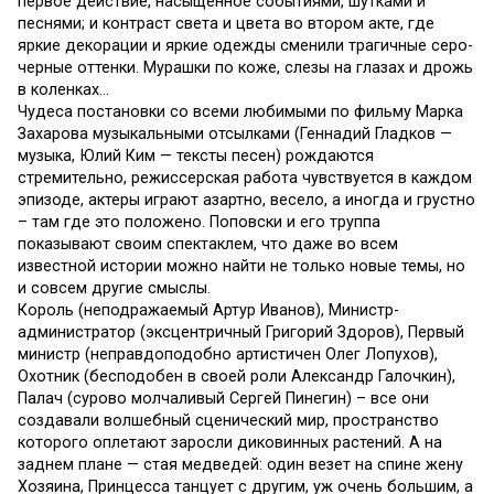
первое действие, насыщенное событиями, шутками и
песнями; и контраст света и цвета во втором акте, где
яркие декорации и яркие одежды сменили трагичные серо-
черные оттенки. Мурашки по коже, слезы на глазах и дрожь
в коленках…
Чудеса постановки со всеми любимыми по фильму Марка
Захарова музыкальными отсылками (Геннадий Гладков —
музыка, Юлий Ким — тексты песен) рождаются
стремительно, режиссерская работа чувствуется в каждом
эпизоде, актеры играют азартно, весело, а иногда и грустно
– там где это положено. Поповски и его труппа
показывают своим спектаклем, что даже во всем
известной истории можно найти не только новые темы, но
и совсем другие смыслы.
Король (неподражаемый Артур Иванов), Министр-
администратор (эксцентричный Григорий Здоров), Первый
министр (неправдоподобно артистичен Олег Лопухов),
Охотник (бесподобен в своей роли Александр Галочкин),
Палач (сурово молчаливый Сергей Пинегин) – все они
создавали волшебный сценический мир, пространство
которого оплетают заросли диковинных растений. А на
заднем плане — стая медведей: один везет на спине жену
Хозяина, Принцесса танцует с другим, уж очень большим, а