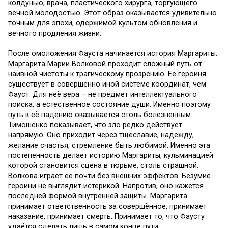
колдунью, врача, пластического хирурга, торгующего
вечной молодостью. Этот образ оказывается удивительно
точным для эпохи, одержимой культом обновления и
вечного продления жизни.
После омоложения Фауста начинается история Маргариты.
Маргарита Марии Волковой проходит сложный путь от
наивной чистоты к трагическому прозрению. Её героиня
существует в совершенно иной системе координат, чем
Фауст. Для неё вера – не предмет интеллектуального
поиска, а естественное состояние души. Именно поэтому
путь к её падению оказывается столь болезненным.
Тимошенко показывает, что зло редко действует
напрямую. Оно приходит через тщеславие, надежду,
желание счастья, стремление быть любимой. Именно эта
постепенность делает историю Маргариты, кульминацией
которой становится сцена в тюрьме, столь страшной.
Волкова играет её почти без внешних эффектов. Безумие
героини не выглядит истерикой. Напротив, оно кажется
последней формой внутренней защиты. Маргарита
принимает ответственность за совершённое, принимает
наказание, принимает смерть. Принимает то, что Фаусту
удаётся сделать лишь в самом конце пути.