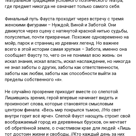
театральной традицией условного поэтического театра,
где предмет никогда не означает только самого себя.
Финальный путь Фауста проходит через встречу с тремя
женскими фигурами – Нуждой, Виной и Заботой. Они
движутся через сцену с натянутой красной нитью судьбы,
полуслепые, почти призрачные. Похожие одновременно на
мойр, парок и странниц из древних легенд. Но важнее
всего в этой истории самая хрупкая – Забота, именно она
сообщает Фаусту то, чего он не понимал всю жизнь: он
искал знания, искал власть, искал наслаждение, но никогда
не знал заботы о других, заботы как ответственности,
заботы как любви, заботы как способности выйти за
пределы собственного «я».
Не случайно прозрение приходит вместе со слепотой.
Лишившись зрения, герой впервые начинает видеть и
произносит слова, которые становятся смысловым
центром финала: «Весь мир покрылся тьмою, //Но свет
внутри горит всё ярче». Слепой Фауст наощупь строит свой
воображаемый город из деревянных брусков, он мечтает
об обретённой земле, о счастливом крае для людей: «Лишь
тот достоин жизни и свободы, //Кто каждый день за них