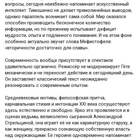
вопросы, сегодня неизбежно напоминает искусственный
интеллект. Тимошенко не делает прямолинейных выводов,
однако параллель возникает сама собой. Мир оказался
способен производить бесконечное количество
информации, но по-прежнему испытывает дефицит
мудрости, опыта и подлинного понимания. И на этом фоне
особенно актуально звучат слова Мефистофеля:
«вторичности достаточно для славы».
Современность вообще присутствует в спектакле
удивительно органично. Режиссёр не модернизирует Гёте
механически и не переносит действие в сегодняшний день.
Он заставляет классический текст неожиданно
резонировать с современным опытом.
Средневековые мотивы, философская притча,
карнавальная стихия и интонации XXI века сосуществуют
здесь естественно и свободно. Ярко это проявляется и в
сценах ведьмы, великолепно сыгранной Александрой
Стрельциной, она играет её не как карикатурную старуху, а
как женщину, прекрасно сознающую собственную власть
над окружающими. Её героиня одновременно напоминает