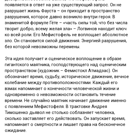
появляется в ответ на уже существующий запрос. Он не
разрушает жизнь Фауста – он приходит в пространство
разрушения, которое давно возникло внутри героя. В
знаменитой формуле Гёте – «часть силы той, что без числа
творит добро, всему желая зла» – Логвинов находит ключ
ко всей роли. Его Мефистофель не воплощает абсолютное
зло. Он становится силой движения. Энергией разрушения,
без которой невозможны перемены.
Эта идея получает и сценическое воплощение в образе
гигантского маятника, господствующего над сценическим
пространством (художник – Фемистокл Атмадзас). Он
обозначает время, судьбу, историческое движение, вечное
колебание между противоположностями. Каждый его
взмах напоминает о конечности человеческой жизни и
одновременно о невозможности остановить течение
времени. Не случайно маятник начинает движение именно
с появлением Мефистофеля. В трактовке Андрея
Тимошенко дьявол не столько соблазняет человека,
сколько заставляет его действовать. Он запускает время,
напоминает о смертности и лишает права на бесконечное
ожидание.