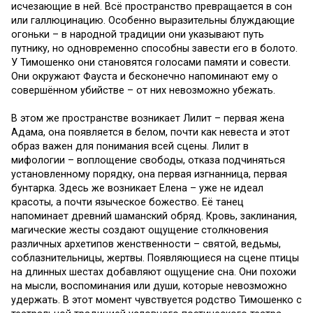
исчезающие в ней. Всё пространство превращается в сон
или галлюцинацию. Особенно выразительны блуждающие
огоньки – в народной традиции они указывают путь
путнику, но одновременно способны завести его в болото.
У Тимошенко они становятся голосами памяти и совести.
Они окружают Фауста и бесконечно напоминают ему о
совершённом убийстве – от них невозможно убежать.
В этом же пространстве возникает Лилит – первая жена
Адама, она появляется в белом, почти как невеста и этот
образ важен для понимания всей сцены. Лилит в
мифологии – воплощение свободы, отказа подчиняться
установленному порядку, она первая изгнанница, первая
бунтарка. Здесь же возникает Елена – уже не идеал
красоты, а почти языческое божество. Её танец
напоминает древний шаманский обряд. Кровь, заклинания,
магические жесты создают ощущение столкновения
различных архетипов женственности – святой, ведьмы,
соблазнительницы, жертвы. Появляющиеся на сцене птицы
на длинных шестах добавляют ощущение сна. Они похожи
на мысли, воспоминания или души, которые невозможно
удержать. В этот момент чувствуется родство Тимошенко с