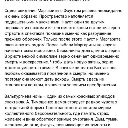
Сцена свидания Маргариты с Фаустом решена неожиданно
и очень образно. Пространство наполняется
подвешенными манекенами. Фауст один за другим
поражает их ножом и из тел вместо крови сыплется зерно.
Страсть в спектакле показана именно как разрушение
прежних оболочек. Только после этого Фауст и Маргарита
оказываются рядом. После гибели Маргариты на Фауста
начинает сыпаться зерно, бесконечно долго, много зерна.
В христианской символике зерно означает одновременно
смерть и воскресение. Чтобы дать новую жизнь, зерно
должно умереть в земле. В спектакле театра Вахтангова
любовь оказывается посеянной в смерть, но именно
поэтому она может дать всходы. Смерть здесь не
становится концом, а является условием преображения.
Вальпургиева ночь – один из самых красивых эпизодов
спектакля. А. Тимошенко демонстрирует редкое чувство
театральной формы. Пространство становится миром
коллективного бессознательного, где память, страх,
желание и вина обретают зримые очертания. Дым, туман,
мерцающие огни, фигуры, возникающие из темноты и