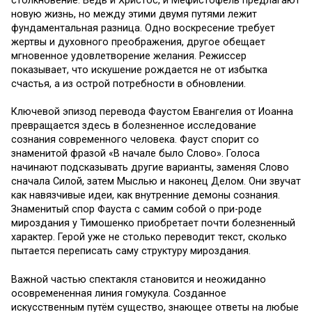
столкновение. Ведь и Христос, и Мефистофель предлагают
новую жизнь, но между этими двумя путями лежит
фундаментальная разница. Одно воскресение требует
жертвы и духовного преображения, другое обещает
мгновенное удовлетворение желания. Режиссер
показывает, что искушение рождается не от избытка
счастья, а из острой потребности в обновлении.
Ключевой эпизод перевода Фаустом Евангелия от Иоанна
превращается здесь в болезненное исследование
сознания современного человека. Фауст спорит со
знаменитой фразой «В начале было Слово». Голоса
начинают подсказывать другие варианты, заменяя Слово
сначала Силой, затем Мыслью и наконец Делом. Они звучат
как навязчивые идеи, как внутренние демоны сознания.
Знаменитый спор Фауста с самим собой о при-роде
мироздания у Тимошенко приобретает почти болезненный
характер. Герой уже не столько переводит текст, сколько
пытается переписать саму структуру мироздания.
Важной частью спектакля становится и неожиданно
осовремененная линия гомукула. Созданное
искусственным путём существо, знающее ответы на любые