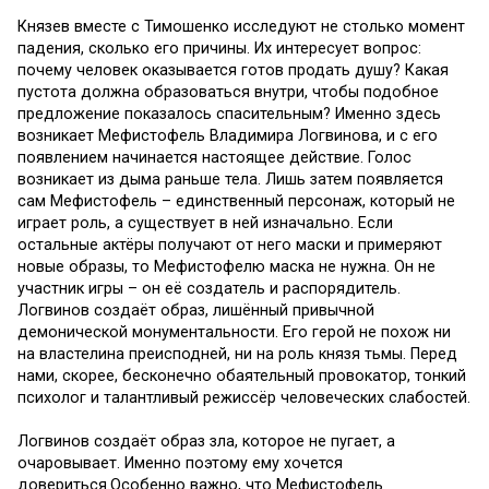
Князев вместе с Тимошенко исследуют не столько момент
падения, сколько его причины. Их интересует вопрос:
почему человек оказывается готов продать душу? Какая
пустота должна образоваться внутри, чтобы подобное
предложение показалось спасительным? Именно здесь
возникает Мефистофель Владимира Логвинова, и с его
появлением начинается настоящее действие. Голос
возникает из дыма раньше тела. Лишь затем появляется
сам Мефистофель – единственный персонаж, который не
играет роль, а существует в ней изначально. Если
остальные актёры получают от него маски и примеряют
новые образы, то Мефистофелю маска не нужна. Он не
участник игры – он её создатель и распорядитель.
Логвинов создаёт образ, лишённый привычной
демонической монументальности. Его герой не похож ни
на властелина преисподней, ни на роль князя тьмы. Перед
нами, скорее, бесконечно обаятельный провокатор, тонкий
психолог и талантливый режиссёр человеческих слабостей.
Логвинов создаёт образ зла, которое не пугает, а
очаровывает. Именно поэтому ему хочется
довериться.Особенно важно, что Мефистофель