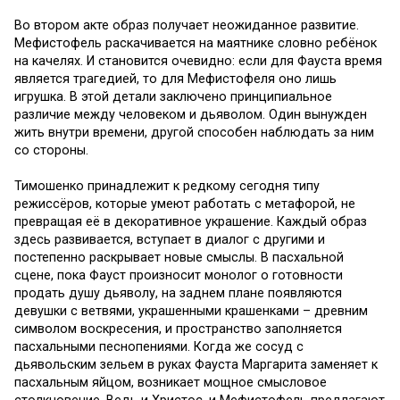
Во втором акте образ получает неожиданное развитие.
Мефистофель раскачивается на маятнике словно ребёнок
на качелях. И становится очевидно: если для Фауста время
является трагедией, то для Мефистофеля оно лишь
игрушка. В этой детали заключено принципиальное
различие между человеком и дьяволом. Один вынужден
жить внутри времени, другой способен наблюдать за ним
со стороны.
Тимошенко принадлежит к редкому сегодня типу
режиссёров, которые умеют работать с метафорой, не
превращая её в декоративное украшение. Каждый образ
здесь развивается, вступает в диалог с другими и
постепенно раскрывает новые смыслы. В пасхальной
сцене, пока Фауст произносит монолог о готовности
продать душу дьяволу, на заднем плане появляются
девушки с ветвями, украшенными крашенками – древним
символом воскресения, и пространство заполняется
пасхальными песнопениями. Когда же сосуд с
дьявольским зельем в руках Фауста Маргарита заменяет к
пасхальным яйцом, возникает мощное смысловое