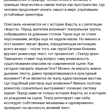
границах творчества и самом театре как пространстве, где
человек продолжает искать смысл в мире, утратившем
устойчивые ориентиры.
Спектакль начинается не с истории Фауста, а с репетиции
«Фауста». Перед зрителем возникает театральная труппа,
собравшаяся за длинным столом. Герои ещё не стали
персонажами, актёры ещё не надели маски. Но именно в
этот момент звучит фраза, определяющая интонацию
всего вечера – после того, как герой Евгения Князева
вручает режиссеру текст, тот произносит: «Театру крах».
Тимошенко ставит под вопрос саму возможность
существования классики на современной сцене. Как
сегодня говорить языком Гёте? Можно ли вернуть живое
дыхание тексту, давно превратившемуся в культурный
монумент? И не является ли театр единственным местом,
где подобный разговор ещё возможен? Именно поэтому
режиссёр сознательно выстраивает сложную систему
зеркал. Перед нами не только история Фауста, но и история
её рождения на сцене. Театр репетирует сам себя,
исследует собственные механизмы и одновременно
проверяет на прочность великий текст.