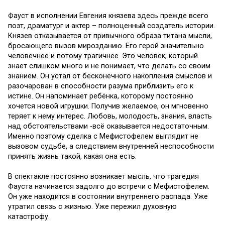
Фауст в исполнении Евгения князева здесь прежде всего
поэт, драматург и актер – полноценный создатель истории.
Князев отказывается от привычного образа титана мысли,
бросающего вызов мирозданию. Его герой значительно
человечнее и потому трагичнее. Это человек, который
знает слишком много и не понимает, что делать со своим
знанием. Он устал от бесконечного накопления смыслов и
разочарован в способности разума приблизить его к
истине. Он напоминает ребёнка, которому постоянно
хочется новой игрушки. Получив желаемое, он мгновенно
теряет к нему интерес. Любовь, молодость, знания, власть
над обстоятельствами -всё оказывается недостаточным.
Именно поэтому сделка с Мефистофелем выглядит не
вызовом судьбе, а следствием внутренней неспособности
принять жизнь такой, какая она есть.
В спектакле постоянно возникает мысль, что трагедия
Фауста начинается задолго до встречи с Мефистофелем.
Он уже находится в состоянии внутреннего распада. Уже
утратил связь с жизнью. Уже пережил духовную
катастрофу.