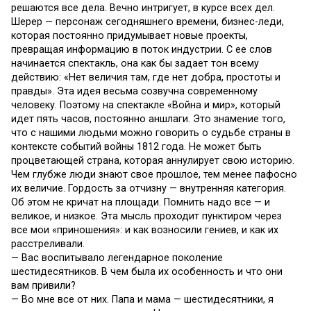
решаются все дела. Вечно интригует, в курсе всех дел.
Шерер — персонаж сегодняшнего времени, бизнес-леди,
которая постоянно придумывает новые проекты,
превращая информацию в поток индустрии. С ее слов
начинается спектакль, она как бы задает тон всему
действию: «Нет величия там, где нет добра, простоты и
правды». Эта идея весьма созвучна современному
человеку. Поэтому на спектакле «Война и мир», который
идет пять часов, постоянно аншлаги. Это знамение того,
что с нашими людьми можно говорить о судьбе страны в
контексте событий войны 1812 года. Не может быть
процветающей страна, которая аннулирует свою историю.
Чем глубже люди знают свое прошлое, тем менее пафосно
их величие. Гордость за отчизну — внутренняя категория.
Об этом не кричат на площади. Помнить надо все — и
великое, и низкое. Эта мысль проходит пунктиром через
все мои «приношения»: и как возносили гениев, и как их
расстреливали.
— Вас воспитывало легендарное поколение
шестидесятников. В чем была их особенность и что они
вам привили?
— Во мне все от них. Папа и мама — шестидесятники, я