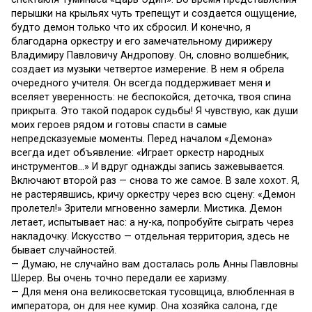
перышки на крыльях чуть трепещут и создается ощущение,
будто демон только что их сбросил. И конечно, я
благодарна оркестру и его замечательному дирижеру
Владимиру Павловичу Андропову. Он, словно волшебник,
создает из музыки четвертое измерение. В нем я обрела
очередного учителя. Он всегда поддерживает меня и
вселяет уверенность: не беспокойся, деточка, твоя спина
прикрыта. Это такой подарок судьбы! Я чувствую, как души
моих героев рядом и готовы спасти в самые
непредсказуемые моменты. Перед началом «Демона»
всегда идет объявление: «Играет оркестр народных
инструментов…» И вдруг однажды запись зажевывается.
Включают второй раз — снова то же самое. В зале хохот. Я,
не растерявшись, кричу оркестру через всю сцену: «Демон
пролетел!» Зрители мгновенно замерли. Мистика. Демон
летает, испытывает нас: а ну-ка, попробуйте сыграть через
накладочку. Искусство — отдельная территория, здесь не
бывает случайностей.
— Думаю, не случайно вам досталась роль Анны Павловны
Шерер. Вы очень точно передали ее харизму.
— Для меня она великосветская тусовщица, влюбленная в
императора, он для нее кумир. Она хозяйка салона, где