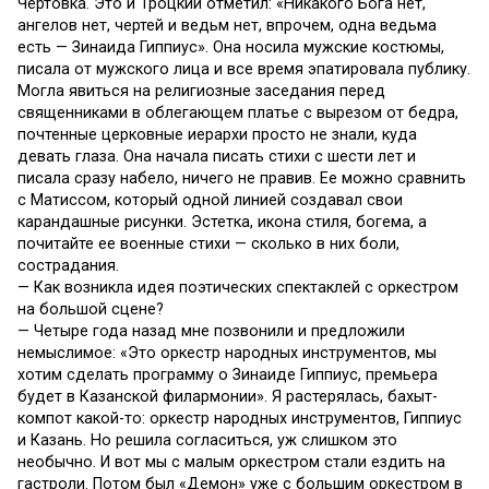
Чертовка. Это и Троцкий отметил: «Никакого Бога нет,
ангелов нет, чертей и ведьм нет, впрочем, одна ведьма
есть — Зинаида Гиппиус». Она носила мужские костюмы,
писала от мужского лица и все время эпатировала публику.
Могла явиться на религиозные заседания перед
священниками в облегающем платье с вырезом от бедра,
почтенные церковные иерархи просто не знали, куда
девать глаза. Она начала писать стихи с шести лет и
писала сразу набело, ничего не правив. Ее можно сравнить
с Матиссом, который одной линией создавал свои
карандашные рисунки. Эстетка, икона стиля, богема, а
почитайте ее военные стихи — сколько в них боли,
сострадания.
— Как возникла идея поэтических спектаклей с оркестром
на большой сцене?
— Четыре года назад мне позвонили и предложили
немыслимое: «Это оркестр народных инструментов, мы
хотим сделать программу о Зинаиде Гиппиус, премьера
будет в Казанской филармонии». Я растерялась, бахыт-
компот какой-то: оркестр народных инструментов, Гиппиус
и Казань. Но решила согласиться, уж слишком это
необычно. И вот мы с малым оркестром стали ездить на
гастроли. Потом был «Демон» уже с большим оркестром в