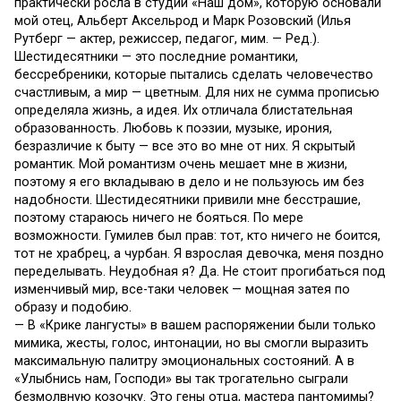
практически росла в студии «Наш дом», которую основали
мой отец, Альберт Аксельрод и Марк Розовский (Илья
Рутберг — актер, режиссер, педагог, мим. — Ред.).
Шестидесятники — это последние романтики,
бессребреники, которые пытались сделать человечество
счастливым, а мир — цветным. Для них не сумма прописью
определяла жизнь, а идея. Их отличала блистательная
образованность. Любовь к поэзии, музыке, ирония,
безразличие к быту — все это во мне от них. Я скрытый
романтик. Мой романтизм очень мешает мне в жизни,
поэтому я его вкладываю в дело и не пользуюсь им без
надобности. Шестидесятники привили мне бесстрашие,
поэтому стараюсь ничего не бояться. По мере
возможности. Гумилев был прав: тот, кто ничего не боится,
тот не храбрец, а чурбан. Я взрослая девочка, меня поздно
переделывать. Неудобная я? Да. Не стоит прогибаться под
изменчивый мир, все-таки человек — мощная затея по
образу и подобию.
— В «Крике лангусты» в вашем распоряжении были только
мимика, жесты, голос, интонации, но вы смогли выразить
максимальную палитру эмоциональных состояний. А в
«Улыбнись нам, Господи» вы так трогательно сыграли
безмолвную козочку. Это гены отца, мастера пантомимы?