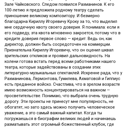
Зале Чайковского. Следом появился Рахманинов. К его
100-летию я предложила родному театру сделать
приношение великому композитору. И безмерно
благодарна Кириллу Игоревичу Кроку за то, что выделил
мне сердечную квоту своего доверия. Я понимала: если я
его подведу, эта квота мгновенно закроется, потому что в
кредите доверия первое слово — кредит. Ведь он, как
директор, должен быть сосредоточен на коммерции.
Признательна Кириллу Игоревичу, что он оценил шквал
зрительских откликов и проявил дальновидность. На
колени готова встать перед всеми работниками нашего
театра, которые задействованы в создании этих
литературно-музыкальных спектаклей. Искренне рада, что у
Рахманинова, Лермонтова, Гумилева, Ахматовой и Гиппиус
есть преданное войско. Счастлива, что в зрелом возрасте
имею возможность концентрироваться на важном —
просветительстве. Понимаю, что выбрала очень трудную
дорогу. Эти проекты не принесут мне популярность, не
обогатят, но зато здесь можно получить человеческое
уважение, а это самый важный капитал. Когда ты
погружаешься в биографии великих людей и начинаешь
разматывать этот огромный божественный клубок, где