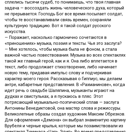
сплелись тысячи судеб, то понимаешь, что твоя главная
задача — воссоздать жизнь человеческого духа, который
не прерывается. Господь Бог все время посылает солдат,
чтобы те восстанавливали связь времен, сохраняли
культурную традицию. Вот я такой солдат русского
искусства.
— Поражает, насколько гармонично сочетаются в
«приношениях» музыка, поэзия и тексты. Чья это заслуга?
— Мне хотелось, чтобы музыка была не фоном, а стала
важной частью повествования. Музыка во всех спектаклях
такой же главный герой, как и я. Она либо вплетается в
текст, либо продолжает стихотворение, либо начинает
новую тему, придавая импульс слову и подчеркивая
характер моего героя. Рассказывая о Гиппиус, мы делаем
антре, кабаретные представления. В «Рахманинове», когда
идет речь о свадьбе Шаляпина, музыканты играют на
дудках и свистульках, а я пускаюсь в пляс. Этот
потрясающий музыкально-поэтический сплав — заслуга
Антонины Венедиктовой, она мастер слова и режиссуры.
Великолепные образы создал художник Максим Обрезков.
Для оформления «Демона» он выбрал знаменитую картину
Врубеля и черные крылья, которые мы позаимствовали из
спектакля Туминаса «Царь Эдип». Во время представления