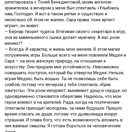
репетировала с Тоней Венедиктовой, моим ангелом-
хранителем, а вечером у меня был спектакль «Улыбнись
нам, Господи». И вот в таком ритме я существую и
нисколько об этом не жалею. Сара права: пока артист
играет, он живет.
— Бернар творит чудеса. Втягивая своего секретаря в игру,
она из маменькиного сынка делает мужчину. А вас роли
меняют?
— Всегда. И характер, и жизнь мою меняли. В этом магия
погружения, игры. Больше всего на меня повлияли Медея и
Сара — на мою женскую природу, на отношение к
искусству. Они придали мне устойчивость. Невозможно
совершить поступок, который бы отвергла Медея. Нельзя,
играя Медею, быть вошью. Ты не позволишь себе быть
слабой, потому что вечером у тебя спектакль «Крик
лангусты». Эти роли изнуряют, вынимают душу и сердце, но
одновременно становятся оберегами. Надеюсь, что мои
герои влияют и на зрителей. Рада, когда на поэтические
спектакли приходит молодежь: за ними будущее. Пришло
время спасать их души, потому что дьяволиада вокруг
страшная. И слава богу, что есть возможность вложить в
них важные смыслы. Я готова бороться за человеческие
души.