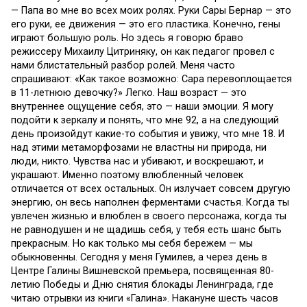
— Папа во мне во всех моих ролях. Руки Сары Бернар — это
его руки, ее движения — это его пластика. Конечно, гены
играют большую роль. Но здесь я говорю браво
режиссеру Михаилу Цитриняку, он как педагог провел с
нами блистательный разбор ролей. Меня часто
спрашивают: «Как такое возможно: Сара перевоплощается
в 11-летнюю девочку?» Легко. Наш возраст — это
внутреннее ощущение себя, это — наши эмоции. Я могу
подойти к зеркалу и понять, что мне 92, а на следующий
день произойдут какие-то события и увижу, что мне 18. И
над этими метаморфозами не властны ни природа, ни
люди, никто. Чувства нас и убивают, и воскрешают, и
украшают. Именно поэтому влюбленный человек
отличается от всех остальных. Он излучает совсем другую
энергию, он весь наполнен ферментами счастья. Когда ты
увлечен жизнью и влюблен в своего персонажа, когда ты
не равнодушен и не щадишь себя, у тебя есть шанс быть
прекрасным. Но как только мы себя бережем — мы
обыкновенны. Сегодня у меня Гумилев, а через день в
Центре Галины Вишневской премьера, посвященная 80-
летию Победы и Дню снятия блокады Ленинграда, где
читаю отрывки из книги «Галина». Накануне шесть часов