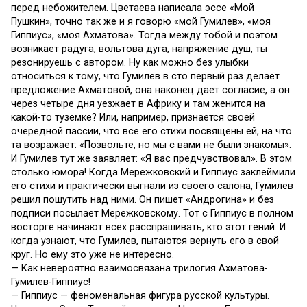
перед небожителем. Цветаева написала эссе «Мой
Пушкин», точно так же и я говорю «мой Гумилев», «моя
Гиппиус», «моя Ахматова». Тогда между тобой и поэтом
возникает радуга, вольтова дуга, напряжение душ, ты
резонируешь с автором. Ну как можно без улыбки
относиться к тому, что Гумилев в сто первый раз делает
предложение Ахматовой, она наконец дает согласие, а он
через четыре дня уезжает в Африку и там женится на
какой-то туземке? Или, например, признается своей
очередной пассии, что все его стихи посвящены ей, на что
та возражает: «Позвольте, но мы с вами не были знакомы».
И Гумилев тут же заявляет: «Я вас предчувствовал». В этом
столько юмора! Когда Мережковский и Гиппиус заклеймили
его стихи и практически выгнали из своего салона, Гумилев
решил пошутить над ними. Он пишет «Андрогина» и без
подписи посылает Мережковскому. Тот с Гиппиус в полном
восторге начинают всех расспрашивать, кто этот гений. И
когда узнают, что Гумилев, пытаются вернуть его в свой
круг. Но ему это уже не интересно.
— Как невероятно взаимосвязана трилогия Ахматова-
Гумилев-Гиппиус!
— Гиппиус — феноменальная фигура русской культуры.