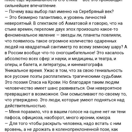
сильнейшее впечатление.
— Почему ваш выбор пал именно на Серебряный век?
— Это безмерно талантливо, и уровень личностей
невероятный. В спектакле об Ахматовой я говорю, что на
стыке времен, переломе двух эпох произошло какое-то
феноменальное явление — звезды ли, планеты повлияли,
что появилось такое огромное количество одаренных
людей на квадратный сантиметр по всему земному шару? А
в России вообще что-то сногсшибательное! Это касалось
абсолютно всех сфер: и науки, и медицины, и театра, и
оперы, и балета, и литературы, и кинематографа.
Уникальное время. Ужас в том, что за свою гениальность
все русские поэты расплатились трагическими судьбами.
Это поэзия Спаса на Крови. Но благодаря таким людям
человечество имеет шанс развиваться. Они невероятное
превращают в возможное. Они осмысливают по-своему то,
что утверждено. Это люди, которые умеют подняться над
действительностью.
— Меня поразило, что в вашем голосе на сцене нет ни тени
пафоса, официоза, наоборот, много иронии, юмора.
— Для того чтобы раскрыть человека, надо встать с ним
вровень, а не дрожать в коленопреклоненной позе, как