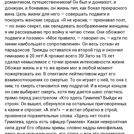
романтиком, путешественником! Он был и донкихот, и
донжуан, и бонвиван, он жизнь пил, как бокал прекрасного
вина. Цель жизни для него — совершать подвиги и
покорять женские сердца. «Я не красив, — признавал поэт,
— но знаю секрет, как овладевать воображением женщины:
я им рассказываю про войну и читаю стихи. Они обожают
подвиги и поэзию». «Мое правило, — говорил он, — идти по
линии наибольшего сопротивления». Он весь соткан из
парадоксов. Трижды оставался на второй год и окончил
гимназию в 20 лет! А прожил всего 35! Зато за 15 лет
сделал немыслимое с точки зрения интенсивности жизни.
Обожал жизнь и в то же время мог в любой момент
пожертвовать ею. В спектакле лейтмотивом идут его
взаимоотношения со смертью. То он играет с ней, то она с
ним, то смерть становится ему подругой. И в конце концов
он сам выбирает смерть, хотя ему дается шанс спастись
прямо перед расстрелом. «Кто здесь Гумилев? Выйди из
строя». Он вышел, обернулся на остальных приговоренных
к казни и спросил: «А эти?» — и встал обратно в строй,
произнеся поразительные слова: «Здесь нет поэта
Гумилева, здесь есть офицер Гумилев». Какая невероятная
сила духа! Его образы зримы, словно кадры кинофильма,
плюс еще музыкальность его стиха — все это производит