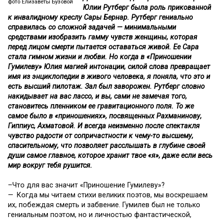
фото Елизаветы Бузовой
Юлии Рутберг была роль прикованной
к инвалидному креслу Сары Бернар. Рутберг гениально
справилась со сложной задачей — минимальными
средствами изобразить гамму чувств женщины, которая
перед лицом смерти пытается оставаться живой. Ее Сара
стала гимном жизни и любви. Но когда в «Приношении
Гумилеву» Юлия магией интонации, силой слова превращает
имя из энциклопедии в живого человека, я поняла, что это и
есть высший пилотаж. Зал был заворожен. Рутберг словно
накидывает на вас лассо, и вы, сами не замечая того,
становитесь пленником ее гравитационного поля. То же
самое было в «приношениях», посвященных Рахманинову,
Гиппиус, Ахматовой. И всегда неизменно после спектакля
чувство радости от сопричастности к чему-то высшему,
спасительному, что позволяет расслышать в глубине своей
души самое главное, которое хранит твое «я», даже если весь
мир вокруг тебя рушится.
–Что для вас значит «Приношение Гумилеву»?
— Когда мы читаем стихи великих поэтов, мы воскрешаем
их, побеждая смерть и забвение. Гумилев был не только
гениальным поэтом, но и личностью фантастической,