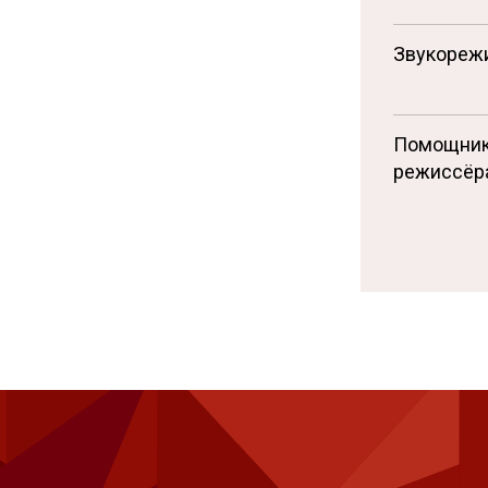
Звукореж
Помощни
режиссёр