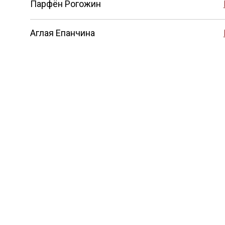
Парфён Рогожин
Аглая Епанчина