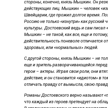
стороны, конечно, князь Мышкин. Он резк
действующих лиц. Мышкин – человек «изв
Швейцарии, где прожил долгое время. Поэ
Россию не только «изнутри» как русский ч
культуры. Достоевский ведь и сам писал 
Мышкин – не такой, как все, еще и потому,
действительность поневоле отличается о
здоровых, или «нормальных» людей.
С другой стороны, князь Мышкин – не то
еще и зритель разворачивающейся перед 
герои – актеры. Играя свои роли, они вт
действие, и он становится «идиотом» в то
отличать правду от вымысла, свою правду
Романы Достоевского верно называют «п
что каждый из героев претендует на обл