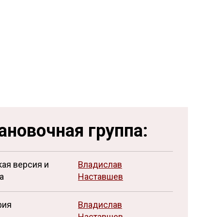
Ещё 10 фото ...
ановочная группа:
ая версия и
Владислав
а
Наставшев
фия
Владислав
Наставшев