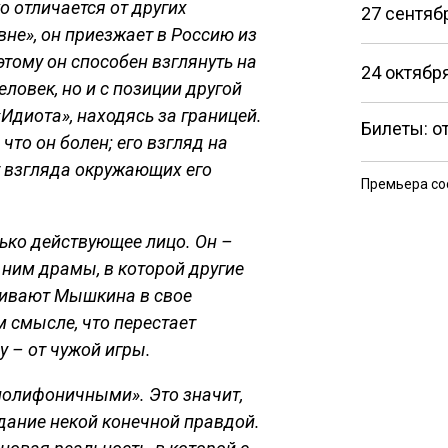
о отличается от других
27 сентяб
не», он приезжает в Россию из
тому он способен взглянуть на
24 октября
еловек, но и с позиции другой
«Идиота», находясь за границей.
Билеты: от
 что он болен; его взгляд на
т взгляда окружающих его
Премьера со
лько действующее лицо. Он –
ним драмы, в которой другие
ягивают Мышкина в свое
м смысле, что перестает
 – от чужой игры.
олифоничными». Это значит,
адание некой конечной правдой.