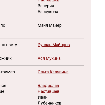
Валерия
Барсукова
 по
Майя Майер
по свету
Руслан Майоров
ожник
Ася Мухина
-гримёр
Ольга Калявина
ное
Владислав
ие
Наставшев
Иван
Лубенников