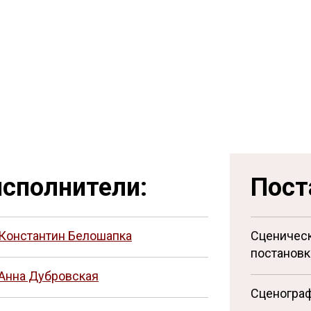
сполнители:
Пост
Константин Белошапка
Сценическ
постановк
Анна Дубровская
Сценогра