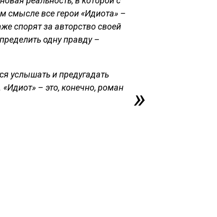
овая реальность, в которой с
ом смысле все герои «Идиота» –
аже спорят за авторство своей
пределить одну правду –
тся услышать и предугадать
 «Идиот» – это, конечно, роман