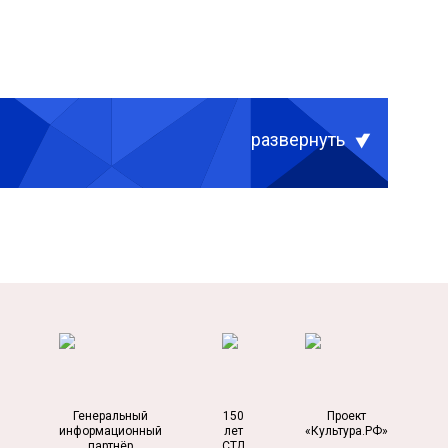
развернуть
Генеральный
150
Проект
информационный
лет
«Культура.РФ»
партнёр
СТД