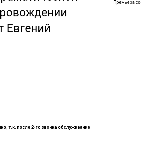
Премьера со
провождении
т Евгений
о, т.к. после 2-го звонка обслу
живание