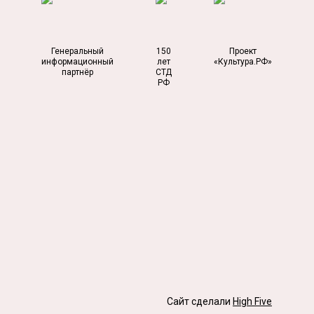
Генеральный
150
Проект
информационный
лет
«Культура.РФ»
партнёр
СТД
РФ
Сайт сделали
High Five