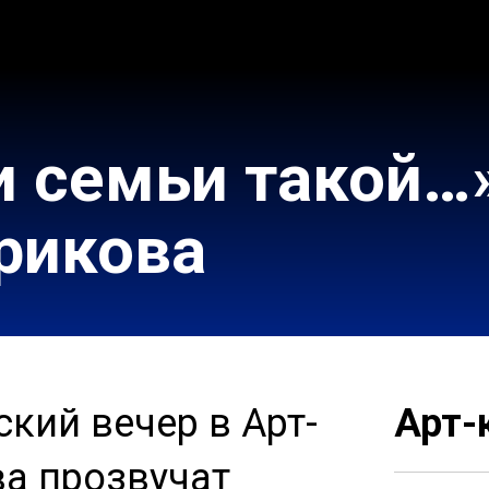
и семьи такой…
рикова
кий вечер в Арт-
Арт-
ва прозвучат