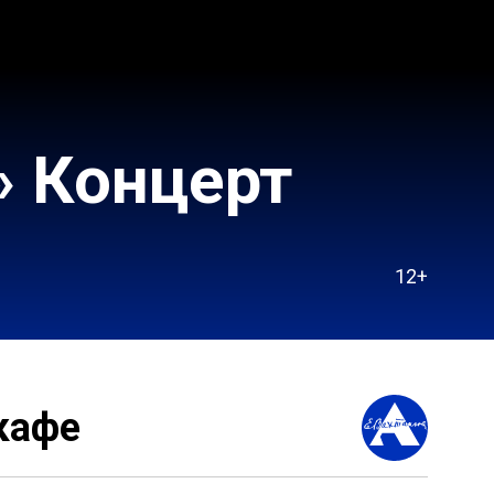
» Концерт
12+
кафе