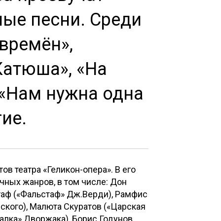
ые песни. Среди
 времён»,
Катюша», «На
«Нам нужна одна
ие.
ов театра «Геликон-опера». В его
чных жанров, в том числе: Дон
таф («Фальстаф» Дж.Верди), Рамфис
ского), Малюта Скуратов («Царская
алка» Дворжака), Борис Годунов,