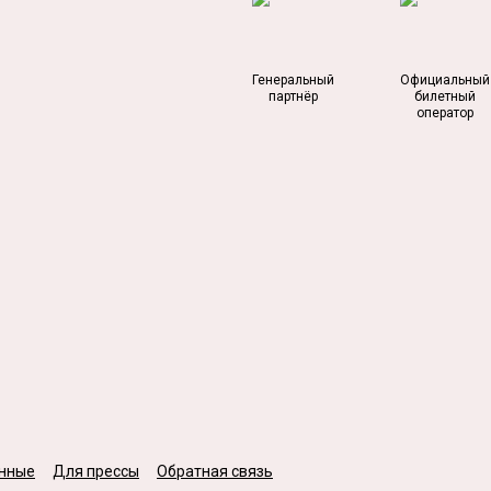
Генеральный
Официальный
партнёр
билетный
оператор
нные
Для прессы
Обратная связь