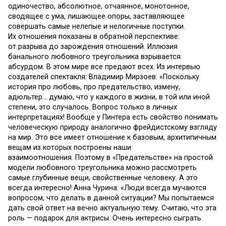
одиночество, абсолютное, отчаянное, монотонное,
сводящее с ума, лишающее опоры, заставляющее
совершать самые нелепые и нелогичные поступки.
Их отношения показаны в обратной перспективе:
от разрыва до зарождения отношений. Иллюзия
банального любовного треугольника взрывается
абсурдом. В этом мире все предают всех. Из интервью
создателей спектакля: Владимир Мирзоев: «Поскольку
история про любовь, про предательство, измену,
адюльтер… думаю, что у каждого в жизни, в той или иной
степени, это случалось. Вопрос только в личных
интерпретациях! Вообще у Пинтера есть свойство понимать
человеческую природу аналогично фрейдистскому взгляду
на мир. Это все имеет отношение к базовым, архитипичным
вещам из которых построены наши
взаимоотношения. Поэтому в «Предательстве» на простой
модели любовного треугольника можно рассмотреть
самые глубинные вещи, свойственные человеку. А это
всегда интересно! Анна Чурина: «Люди всегда мучаются
вопросом, что делать в данной ситуации? Мы попытаемся
дать свой ответ на вечно актуальную тему. Считаю, что эта
роль — подарок для актрисы. Очень интересно сыграть