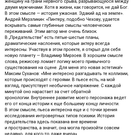
женщину на грани нервного срыва, разрывающуюся между
двумя мужчинами. Хотя в жизни, как говорится, не дай Бог.
В этом смысле — история ужасная. Эдакий ад на земле».
Андрей Мерзликин: «Пинтеру, подобно Чехову, удается
вскрывать самые глубинные смыслы человеческих
переживаний. Этим автор мне очень близок.
В „Предательстве“ есть пятые-шестые планы,
драматические наслоения, которые актеру всегда
интересны. Участвуя в этом проекте, я открыл для себя
новую планету — Владимир Мирзоев. В хорошем смысле
слова, режиссер ломает логику моего привычного
существования на сцене. Для меня это новая эстетика!»
Максим Суханов: «Мне интересно разгадывать те коллизии,
которые происходят с героями. В пьесе есть, на мой
взгляд, присутствует необычное напряжение. С каждой
минутой оно нарастает за счет обратной
хронологии. Внутреннее развитие моего персонажа ведет
его от конца истории к еще большему концу личности.
В этом смысле, пьеса интересна еще и с точки зрения
исследования интровертных типов психики. История
предательства здесь показана вне времени
и пространства, а значит, она могла произойти совсем
недавно, для кого-то даже вчера».