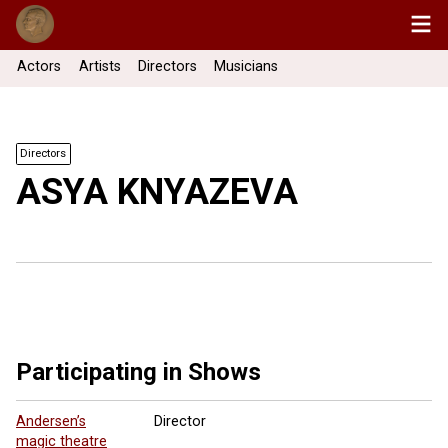
Actors
Artists
Directors
Musicians
Directors
ASYA KNYAZEVA
Participating in Shows
Andersen’s
Director
magic theatre